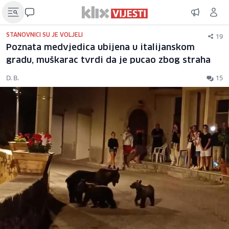
19
STANOVNICI SU JE VOLJELI
Poznata medvjedica ubijena u italijanskom
gradu, muškarac tvrdi da je pucao zbog straha
D. B.
15