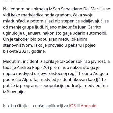
Na jednom od snimaka iz San Sebastiano Dei Marsija se
vidi kako medvjedica hoda gradom, čeka svoju
mladunčad, a potom silazi niz stepenice udaljavajući se
od manje grupe ljudi. Njeno mladunče Juan Carrito
uginulo je u januaru nakon što ga je udario automobil.
On je također bio popularan među lokalnim
stanovništvom, iako je provalio u pekaru i pojeo
biskvite 2021. godine.
Međutim, incident iz aprila je također šokirao javnost, a
tada je Andrea Papi (26) preminuo nakon što ga je
napao medvjed u sjeveroistočnoj regiji Tretino-Adige u
podnožju Alpa. Taj medvjed je identifikovan kao JJ4 te
potiče iz programa repopulacije područja medvjedima
iz Slovenije.
Klix.ba čitajte i u našoj aplikaciji za
iOS
ili
Android
.