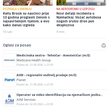
POZIRALA U BIKINIJU
NA AERODROMU U LEIPZIGU
Kelly Brook su naučnici prije
Novi detalji incidenta u
10 godina proglasili ženom s
Njemačkoj: Vozač autobusa
najsavršenijim tijelom, a evo
nogom srušio dron pun
kako danas izgleda
eksploziva
10 sati
9 min
Oglasi za posao
Medicinska sestra - Tehničar - Anestetičar (m/ž)
Medicana Health Group
Prijava do: 21.08.2026. u 23:59
ASM – regionalni voditelj prodaje (m/ž)
Planet
Prijava do: 21.08.2026. u 23:59
Operater za video identifikaciju na njemačkom jeziku
(m/ž)
ASM Services
Prijava do: 02.09.2026. u 23:59