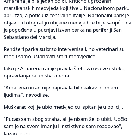
Amarena je bila jedan od 60 kritično ugroženih
marsikanskih medvjeda koji žive u Nacionalnom parku
abruzzo, a potiču iz centralne Italije. Nacionalni park je
objavio i fotografiju ubijene medvjedice te je saopćio da
je pogođena u pucnjavi izvan parka na periferiji San
Sebastiano dei Marsija.
Rendžeri parka su brzo intervenisali, no veterinari su
mogli samo ustanoviti smrt medvjedice.
Iako je Amarena ranije pravila štetu za usjeve i stoku,
opravdanja za ubistvo nema.
"Amarena nikad nije napravila bilo kakav problem
ljudima", navodi se.
Muškarac koji je ubio medvjedicu ispitan je u policiji.
"Pucao sam zbog straha, ali je nisam želio ubiti. Uočio
sam je na svom imanju i instiktivno sam reagovao",
kazao je on.