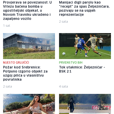
Provjerava se povezanost: U
Manijaci digli parolu kao
Vitezu bačena bomba u
"recept" za spas Željezničara,
ugostiteljski objekat, u
pozivaju se na uspjeh
Novom Travniku ukradeno i
reprezentacije
zapaljeno vozilo
2 sata
1 sat
MJESTO GRUJIČIĆI
PRVENSTVO BIH
Požar kod Srebrenice:
Tok utakmice: Željezničar -
Potpuno izgorio objekt za
BSK 2:1
uzgoj pilića u vlasništvu
povratnika
2 sata
4 sata