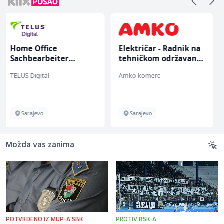
Električar - Radnik na
Hostesa (ž)
tehničkom održavanju
(m/ž)
Amko komerc
Bosnian House Restaurant
Sarajevo
Inostranstvo
Možda vas zanima
POTVRĐENO IZ MUP-A SBK
PROTIV BSK-A