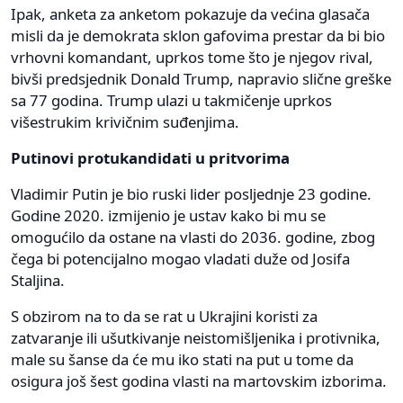
Ipak, anketa za anketom pokazuje da većina glasača
misli da je demokrata sklon gafovima prestar da bi bio
vrhovni komandant, uprkos tome što je njegov rival,
bivši predsjednik Donald Trump, napravio slične greške
sa 77 godina. Trump ulazi u takmičenje uprkos
višestrukim krivičnim suđenjima.
Putinovi protukandidati u pritvorima
Vladimir Putin je bio ruski lider posljednje 23 godine.
Godine 2020. izmijenio je ustav kako bi mu se
omogućilo da ostane na vlasti do 2036. godine, zbog
čega bi potencijalno mogao vladati duže od Josifa
Staljina.
S obzirom na to da se rat u Ukrajini koristi za
zatvaranje ili ušutkivanje neistomišljenika i protivnika,
male su šanse da će mu iko stati na put u tome da
osigura još šest godina vlasti na martovskim izborima.