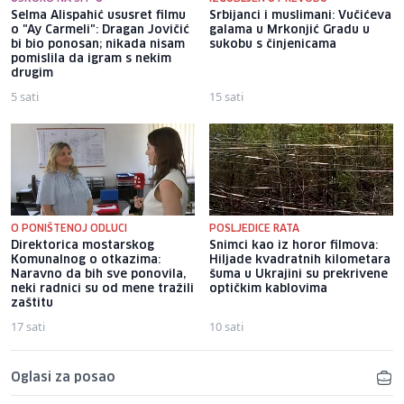
Selma Alispahić ususret filmu
Srbijanci i muslimani: Vučićeva
o "Ay Carmeli": Dragan Jovičić
galama u Mrkonjić Gradu u
bi bio ponosan; nikada nisam
sukobu s činjenicama
pomislila da igram s nekim
drugim
5 sati
15 sati
O PONIŠTENOJ ODLUCI
POSLJEDICE RATA
Direktorica mostarskog
Snimci kao iz horor filmova:
Komunalnog o otkazima:
Hiljade kvadratnih kilometara
Naravno da bih sve ponovila,
šuma u Ukrajini su prekrivene
neki radnici su od mene tražili
optičkim kablovima
zaštitu
17 sati
10 sati
Oglasi za posao