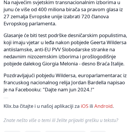
Na najvećim svjetskim transnacionalnim izborima u
junu će više od 400 miliona birača sa pravom glasa iz
27 zemalja Evropske unije izabrati 720 članova
Evropskog parlamenta.
Glasanje će biti test podrške desničarskim populistima,
koji imaju vjetar u leđa nakon pobjede Geerta Wildersa
antiislamske, anti-EU PVV Slobodarske stranke na
nedavnim nizozemskim izborima i prošlogodišnje
pobjede dalekog Giorgia Melonia - desno Braća Italije.
Pozdravljajući pobjedu Wildersa, europarlamentarac iz
francuskog nacionalnog relija Jordan Bardella napisao
je na Facebooku: "Dajte nam jun 2024.!"
Klix.ba čitajte i u našoj aplikaciji za
iOS
ili
Android
.
Znate nešto više o temi ili želite prijaviti grešku u tekstu?