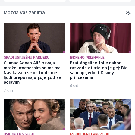
Možda vas zanima
GRADI USPJEŠNU KARIJERU
ISKRENO PRIZNANJE
Glumac Adnan Alić osvaja
Brat Angeline Jolie nakon
mreže urnebesnim snimcima:
razvoda otkrio da je gej: Bio
Navikavam se na to da me
sam opsjednut Disney
ljudi prepoznaju gdje god se
princezama
pojavim
6 sati
7 sati
USKORO NA SFF-U
IZGUBLJEN U PREVODU