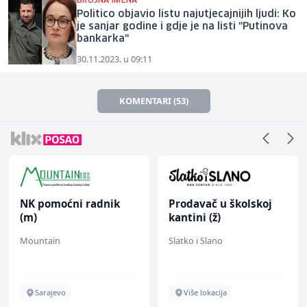
BROJNA IMENA
Politico objavio listu najutjecajnijih ljudi: Ko
je sanjar godine i gdje je na listi "Putinova
bankarka"
30.11.2023. u 09:11
KOMENTARI (53)
NK pomoćni radnik
Prodavač u školskoj
(m)
kantini (ž)
Mountain
Slatko i Slano
Sarajevo
Više lokacija