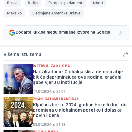
Rusija
Indija
Evropski parlament
izbori
Meksiko
Sjedinjene Američke Države
Dodajte Klix.ba među omiljene izvore na Googlu
Više na istu temu
INTERVJU ZA KLIX.BA
Hadžikadunić: Globalna slika demokratije
bit će deprimirajuća ove godine, građani
gube vjeru u institucije
17.01.2024. u 22:07
ZNANI DATUMI I KANDIDATI
Ključni izbori u 2024. godini: Hoće li doći do
promjena u globalnom poretku i dolaska
novih lidera
03.01.2024. u 21:13