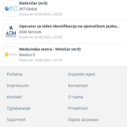
Električar (m/ž)
INT Global
Prijava do: 07.08.2026. u 23:59
Operater za video identifikaciju na njemačkom jeziku
(m/ž)
ASM Services
Prijava do: 02.09.2026. u 23:59
Medicinska sestra - Tehničar (m/ž)
Medico-S
Prijava do: 16.08.2026. u 23:59
Početna
Dojavite vijest
Impressum
Komentari
Kontakt
O nama
Oglašavanje
Privatnost
Sigurnost
Oglasi za posao