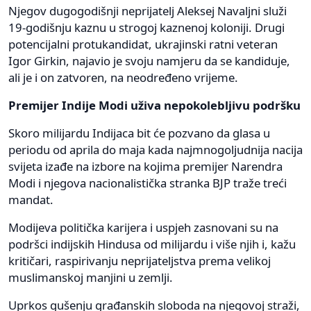
Njegov dugogodišnji neprijatelj Aleksej Navaljni služi
19-godišnju kaznu u strogoj kaznenoj koloniji. Drugi
potencijalni protukandidat, ukrajinski ratni veteran
Igor Girkin, najavio je svoju namjeru da se kandiduje,
ali je i on zatvoren, na neodređeno vrijeme.
Premijer Indije Modi uživa nepokolebljivu podršku
Skoro milijardu Indijaca bit će pozvano da glasa u
periodu od aprila do maja kada najmnogoljudnija nacija
svijeta izađe na izbore na kojima premijer Narendra
Modi i njegova nacionalistička stranka BJP traže treći
mandat.
Modijeva politička karijera i uspjeh zasnovani su na
podršci indijskih Hindusa od milijardu i više njih i, kažu
kritičari, raspirivanju neprijateljstva prema velikoj
muslimanskoj manjini u zemlji.
Uprkos gušenju građanskih sloboda na njegovoj straži,