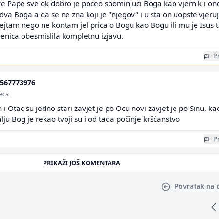
ve Pape sve ok dobro je poceo spominjuci Boga kao vjernik i on
va Boga a da se ne zna koji je "njegov" i u sta on uopste vjeruj
ejtam nego ne kontam jel prica o Bogu kao Bogu ili mu je Isus t
enica obesmislila kompletnu izjavu.
Pr
567773976
seca
On i Otac su jedno stari zavjet je po Ocu novi zavjet je po Sinu, ka
lju Bog je rekao tvoji su i od tada počinje kršćanstvo
Pr
PRIKAŽI JOŠ KOMENTARA
Povratak na 