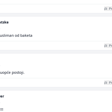
Pr
atske
a
musliman od baketa
Pr
a
uopće postoji.
Pr
ver
a
!!!