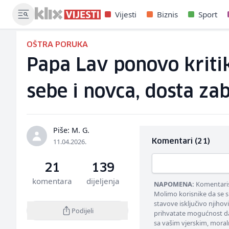
Vijesti
Biznis
Sport
OŠTRA PORUKA
Papa Lav ponovo kriti
sebe i novca, dosta za
Piše: M. G.
11.04.2026.
Komentari (21)
21
139
komentara
dijeljenja
NAPOMENA:
Komentarisa
Molimo korisnike da se s
stavove isključivo njihov
Podijeli
prihvatate mogućnost da
sa vašim vjerskim, moral