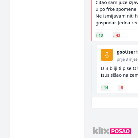
Citao sam juce izja
u po frke spomene d
Ne ismijavam niti h
gospodar. Jedna rec
↑
13
↓
43
gooUser1
prije 3 mje
U Bibliji ti pise 
Isus sišao na zem
↑
14
↓
5