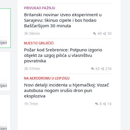
PRIVUKAO PAŽNJU
Britanski novinar izveo eksperiment u
Sarajevu: Skinuo cipele i bos hodao
Baščaršijom 30 minuta
3h 56min
49
59
ijavi
MJESTO GRUJIČIĆI
Požar kod Srebrenice: Potpuno izgorio
objekt za uzgoj pilića u vlasništvu
povratnika
3h 57min
43
218
.
NA AERODROMU U LEIPZIGU
Novi detalji incidenta u Njemačkoj: Vozač
ijavi
autobusa nogom srušio dron pun
eksploziva
1h 7min
8
14
ijavi