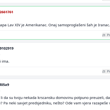
2661761
a
apa Lav XIV je Amerikanac. Onaj samoproglašeni šah je Iranac.
Pr
9102919
a
i ima.
Pr
d05a9
a
 li da su tvoju nekada krscansku domovinu potpuno preuzeli, d
 Pa neki savjet predsjedniku, nešto? Ode vam vjera razapeše 