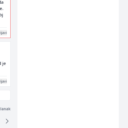
da
e.
bj
ijavi
d je
ijavi
članak