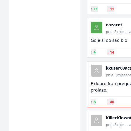
↑
11
↓
11
nazaret
prije 3 mjesec
Gdje si do sad bio
↑
4
↓
14
kxuser69ac
prije 3 mjesec
E dobro Iran pregov
prolaze.
↑
8
↓
40
KillerKlow
prije 3 mjesec