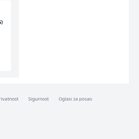
)
NK pomoćni radnik
Poslovođa prodavnice
(m)
(m/ž)
Mountain
Amko komerc
Sarajevo
Sarajevo
rivatnost
Sigurnost
Oglasi za posao