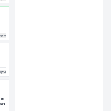
ijavi
ijavi
a im
vas