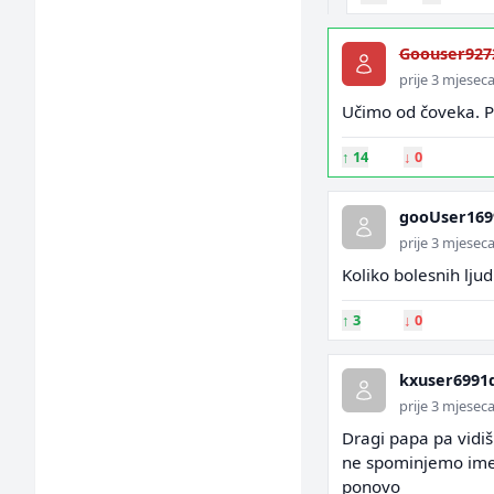
Goouser927
prije 3 mjesec
Učimo od čoveka. P
↑
14
↓
0
gooUser169
prije 3 mjesec
Koliko bolesnih ljud
↑
3
↓
0
kxuser6991
prije 3 mjesec
Dragi papa pa vidiš
ne spominjemo ime?
ponovo