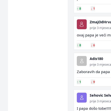
↑
8
↓
1
ZmajOdHrv
prije 3 mjesec
ovaj papa je veći 
↑
8
↓
6
Adis180
prije 3 mjesec
Zaboravih da papa 
↑
1
↓
9
Sehovic Sel
prije 3 mjesec
I papa došo tobe!!!!!