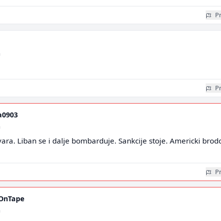
Pr
a
Pr
a0903
a
ara. Liban se i dalje bombarduje. Sankcije stoje. Americki brod
Pr
nOnTape
a