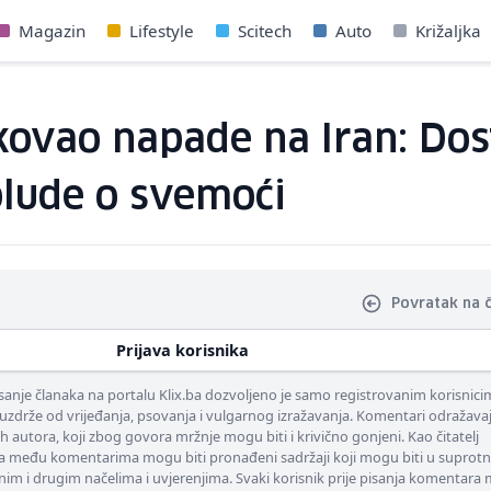
Magazin
Lifestyle
Scitech
Auto
Križaljka
kovao napade na Iran: Dos
blude o svemoći
Povratak na 
Prijava korisnika
nje članaka na portalu Klix.ba dozvoljeno je samo registrovanim korisnici
uzdrže od vrijeđanja, psovanja i vulgarnog izražavanja. Komentari odražava
ih autora, koji zbog govora mržnje mogu biti i krivično gonjeni. Kao čitatelj
 među komentarima mogu biti pronađeni sadržaji koji mogu biti u suprotn
nim i drugim načelima i uvjerenjima. Svaki korisnik prije pisanja komentara