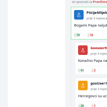
se upoznati sa
Pravilim
PticijeMlije
prije 3 mjesec
Bogami Papa naljuti
↑
78
↓
16
Goouser9
prije 3 mje
Konačno Papa na 
↑
41
↓
2
gooUser1
prije 3 mje
Hercegovci su uz
↑
28
↓
1