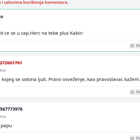
a i uslovima korištenja komentara
.
ko
a
t ce se u zap.Herc na tebe plus Kabiri
Pr
272661761
seca
kojeg se sotona ljuti. Pravo osveženje, kao pravoslavac kažem
Pr
567773976
seca
 papu
Pr