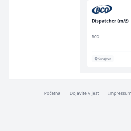
Accounting Associate
Dispatcher (m/ž)
(m/f)
Jitasa
BCO
Više lokacija
Sarajevo
Dojavite vijest
Impressu
Početna