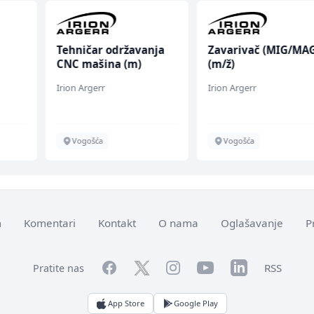
Tehničar održavanja
Zavarivač (MIG/MAG
CNC mašina (m)
(m/ž)
Irion Argerr
Irion Argerr
Vogošća
Vogošća
m
Komentari
Kontakt
O nama
Oglašavanje
P
Facebook
YouTube
LinkedIn
Twitter
Instagram
RSS
Pratite nas
App Store
Google Play