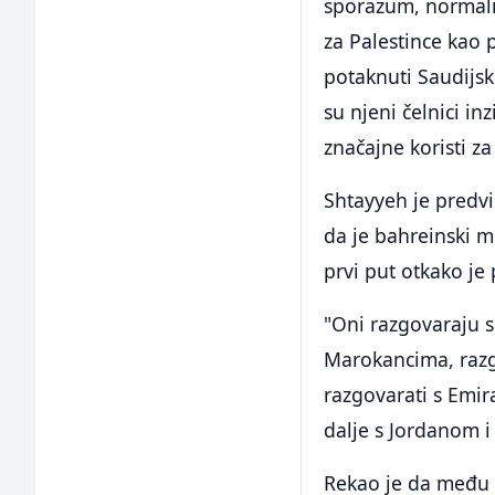
sporazum, normaliz
za Palestince kao
potaknuti Saudijsk
su njeni čelnici in
značajne koristi za
Shtayyeh je predvid
da je bahreinski m
prvi put otkako j
"Oni razgovaraju s
Marokancima, razg
razgovarati s Emi
dalje s Jordanom i
Rekao je da među 