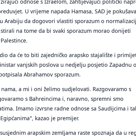
irajući odnose s Izraelom, zahtijevajući politički nap
 preduvjet. U vrijeme napada Hamasa, SAD je pokušav
u Arabiju da dogovori vlastiti sporazum o normalizaciji
zistirali na tome da bi svaki sporazum morao donijeti
 Palestince.
io da će to biti zajedničko arapsko stajalište i primije
inistar vanjskih poslova u nedjelju posjetio Zapadnu 
e potpisala Abrahamov sporazum.
 nama, a mi i oni želimo sudjelovati. Razgovaramo s
ovaramo s Bahreincima i, naravno, spremni smo
ratima. Imamo izvrsne radne odnose sa Saudijcima i ta
 Egipćanima", kazao je premijer.
susjednim arapskim zemljama raste spoznaja da u reg