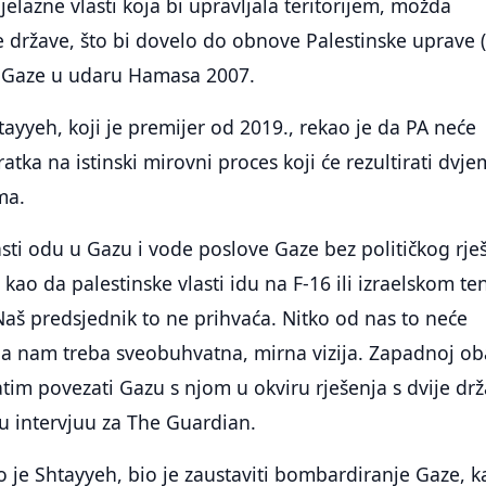
ijelazne vlasti koja bi upravljala teritorijem, možda
e države, što bi dovelo do obnove Palestinske uprave (
iz Gaze u udaru Hamasa 2007.
yyeh, koji je premijer od 2019., rekao je da PA neće
atka na istinski mirovni proces koji će rezultirati dvj
ma.
asti odu u Gazu i vode poslove Gaze bez političkog rje
kao da palestinske vlasti idu na F-16 ili izraelskom te
aš predsjednik to ne prihvaća. Nitko od nas to neće
 da nam treba sveobuhvatna, mirna vizija. Zapadnoj ob
atim povezati Gazu s njom u okviru rješenja s dvije drž
u intervjuu za The Guardian.
ao je Shtayyeh, bio je zaustaviti bombardiranje Gaze, k