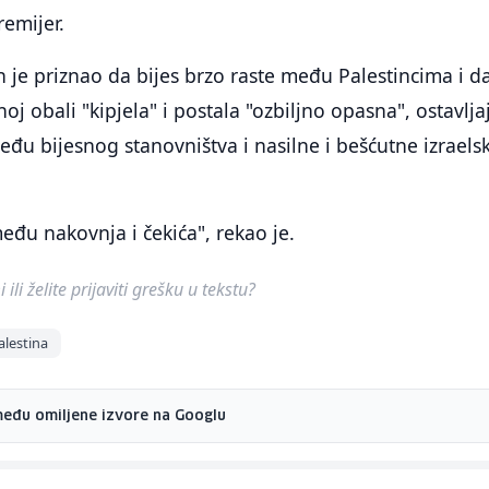
remijer.
je priznao da bijes brzo raste među Palestincima i da
oj obali "kipjela" i postala "ozbiljno opasna", ostavlja
eđu bijesnog stanovništva i nasilne i bešćutne izraels
đu nakovnja i čekića", rekao je.
ili želite prijaviti grešku u tekstu?
alestina
među omiljene izvore na Googlu