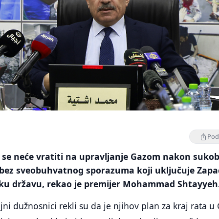
Podi
i se neće vratiti na upravljanje Gazom nakon suko
 bez sveobuhvatnog sporazuma koji uključuje Zap
sku državu, rekao je premijer Mohammad Shtayyeh
vojni dužnosnici rekli su da je njihov plan za kraj rata u