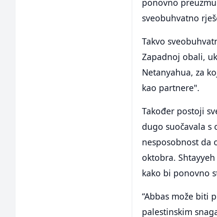
ponovno preuzmu v
sveobuhvatno rješe
Takvo sveobuhvatno
Zapadnoj obali, ukl
Netanyahua, za koj
kao partnere".
Također postoji sv
dugo suočavala s o
nesposobnost da ob
oktobra. Shtayyeh 
kako bi ponovno s
“Abbas može biti p
palestinskim snaga