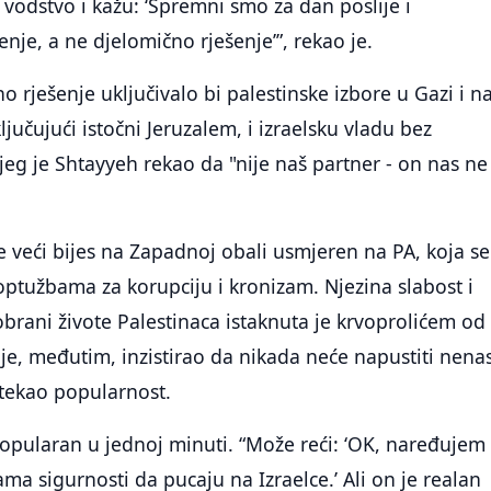
odstvo i kažu: ‘Spremni smo za dan poslije i
nje, a ne djelomično rješenje’”, rekao je.
 rješenje uključivalo bi palestinske izbore u Gazi i n
jučujući istočni Jeruzalem, i izraelsku vladu bez
eg je Shtayyeh rekao da "nije naš partner - on nas ne 
e veći bijes na Zapadnoj obali usmjeren na PA, koja se
ptužbama za korupciju i kronizam. Njezina slabost i
rani živote Palestinaca istaknuta je krvoprolićem od 
je, međutim, inzistirao da nikada neće napustiti nenas
tekao popularnost.
opularan u jednoj minuti. “Može reći: ‘OK, naređujem
ma sigurnosti da pucaju na Izraelce.’ Ali on je realan