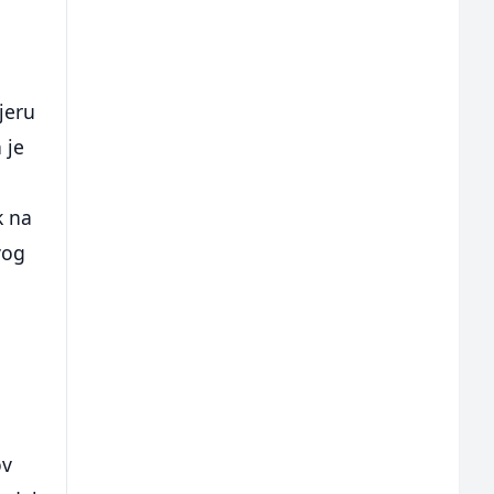
jeru
 je
k na
vog
ov