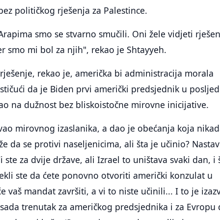
ez političkog rješenja za Palestince.
Arapima smo se stvarno smučili. Oni žele vidjeti rješen
er smo mi bol za njih", rekao je Shtayyeh.
rješenje, rekao je, američka bi administracija morala
ističući da je Biden prvi američki predsjednik u poslje
šao na dužnost bez bliskoistočne mirovne inicijative.
vao mirovnog izaslanika, a dao je obećanja koja nika
e da se protivi naseljenicima, ali šta je učinio? Nastav
Vi ste za dvije države, ali Izrael to uništava svaki dan, i 
Rekli ste da ćete ponovno otvoriti američki konzulat u
 vaš mandat završiti, a vi to niste učinili... I to je izaz
e sada trenutak za američkog predsjednika i za Evropu