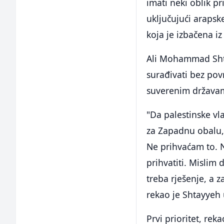
imati neki oblik pr
uključujući arapsk
koja je izbačena 
Ali Mohammad Shta
surađivati bez povr
suverenim država
"Da palestinske vl
za Zapadnu obalu, 
Ne prihvaćam to. N
prihvatiti. Mislim
treba rješenje, a z
rekao je Shtayyeh 
Prvi prioritet, rek