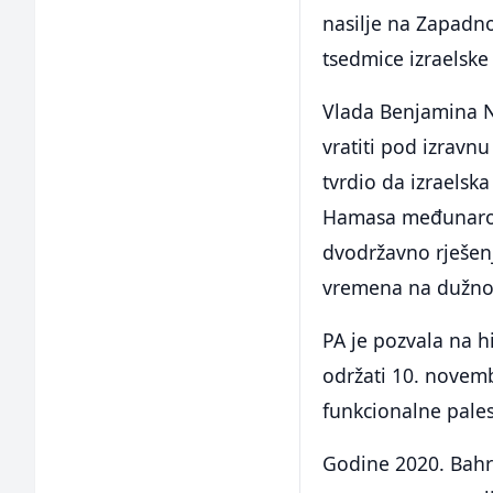
nasilje na Zapadnoj
tsedmice izraelske 
Vlada Benjamina N
vratiti pod izravn
tvrdio da izraelsk
Hamasa međunarodn
dvodržavno rješen
vremena na dužnos
PA je pozvala na h
održati 10. novemb
funkcionalne pales
Godine 2020. Bahre