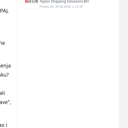
Taylor Shipping Solutions BH
Prijava do: 26.08.2026. u 23:59
PA),
ema
šenja
nku?
ali
ave",
ao i