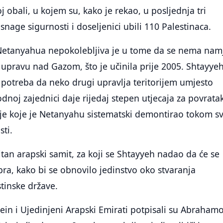
 obali, u kojem su, kako je rekao, u posljednja tri
snage sigurnosti i doseljenici ubili 110 Palestinaca.
etanyahua nepokolebljiva je u tome da se nema nam
u upravu nad Gazom, što je učinila prije 2005. Shtayyeh
a potreba da neko drugi upravlja teritorijem umjesto
oj zajednici daje rijedaj stepen utjecaja za povrata
je koje je Netanyahu sistematski demontirao tokom s
ti.
itan arapski samit, za koji se Shtayyeh nadao da će se
ra, kako bi se obnovilo jedinstvo oko stvaranja
tinske države.
in i Ujedinjeni Arapski Emirati potpisali su Abraham