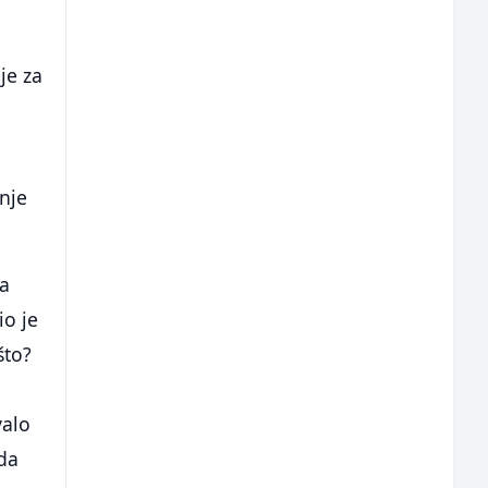
je za
dnje
da
io je
što?
valo
 da