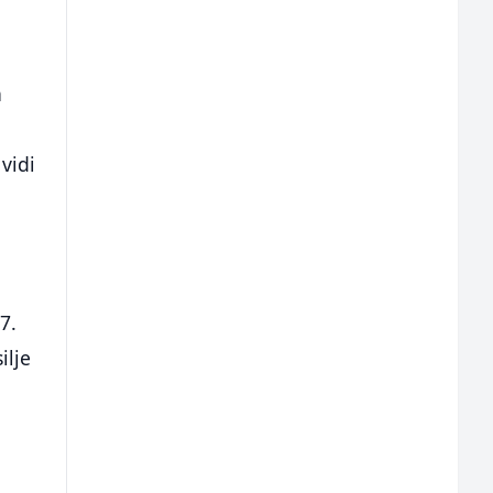
a
vidi
7.
ilje