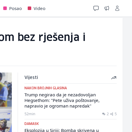
Posao
Video
om bez rješenja i
Vijesti
NAKON BROJNIH GLASINA
Trump negirao da je nezadovoljan
Hegsethom: "Pete uživa poštovanje,
napravio je ogroman napredak"
52min
2
5
DAMASK
Eksplozija u Siriji: Bomba skrivena u