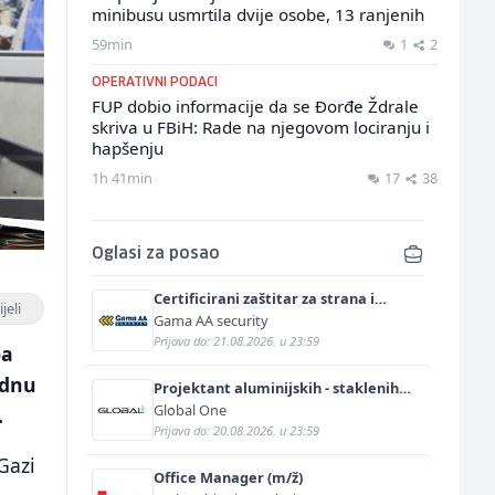
minibusu usmrtila dvije osobe, 13 ranjenih
59min
1
2
OPERATIVNI PODACI
FUP dobio informacije da se Đorđe Ždrale
skriva u FBiH: Rade na njegovom lociranju i
hapšenju
1h 41min
17
38
Oglasi za posao
Certificirani zaštitar za strana i
jeli
diplomatska predstavništva (m/ž)
Gama AA security
Prijava do: 21.08.2026. u 23:59
ba
adnu
Projektant aluminijskih - staklenih
fasada (m/ž)
Global One
.
Prijava do: 20.08.2026. u 23:59
 Gazi
Office Manager (m/ž)