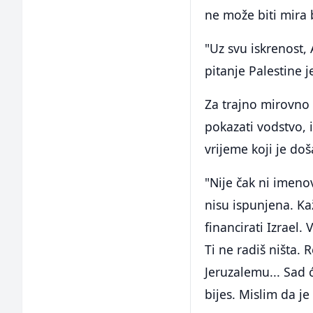
ne može biti mira b
"Uz svu iskrenost, 
pitanje Palestine j
Za trajno mirovno 
pokazati vodstvo, 
vrijeme koji je do
"Nije čak ni imeno
nisu ispunjena. Kaž
financirati Izrael. 
Ti ne radiš ništa. 
Jeruzalemu... Sad će
bijes. Mislim da j