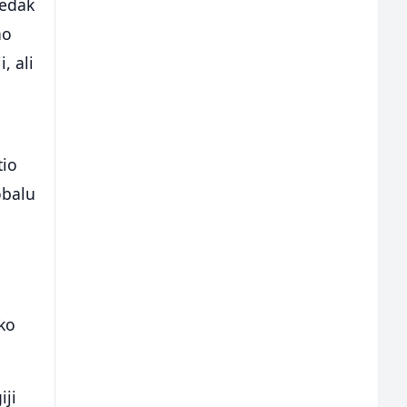
redak
ao
, ali
tio
obalu
ko
iji