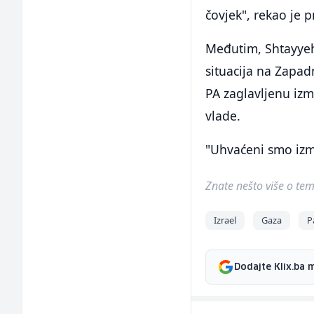
čovjek", rekao je p
Međutim, Shtayyeh 
situacija na Zapadn
PA zaglavljenu izm
vlade.
"Uhvaćeni smo izme
Znate nešto više o temi 
Izrael
Gaza
P
Dodajte Klix.ba 