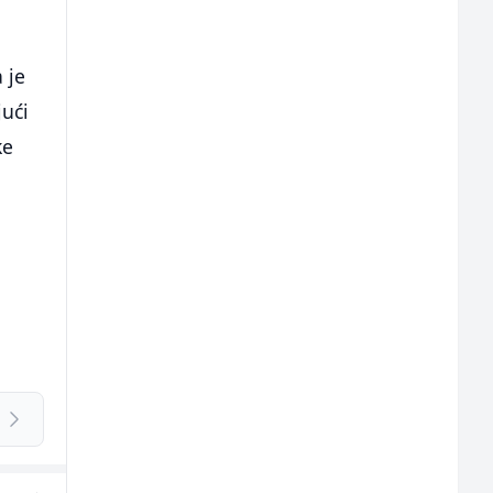
 je
jući
ke