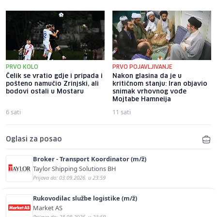
PRVO KOLO
PRVO POJAVLJIVANJE
Čelik se vratio gdje i pripada i
Nakon glasina da je u
pošteno namučio Zrinjski, ali
kritičnom stanju: Iran objavio
bodovi ostali u Mostaru
snimak vrhovnog vođe
Mojtabe Hamneija
6 sati
11 sati
Oglasi za posao
Broker - Transport Koordinator (m/ž)
Taylor Shipping Solutions BH
Prijava do: 03.09.2026. u 23:59
Rukovodilac službe logistike (m/ž)
Market AS
Prijava do: 28.08.2026. u 23:59