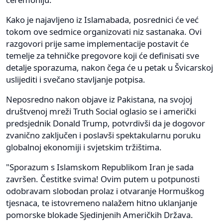
Kako je najavljeno iz Islamabada, posrednici će već
tokom ove sedmice organizovati niz sastanaka. Ovi
razgovori prije same implementacije postavit će
temelje za tehničke pregovore koji će definisati sve
detalje sporazuma, nakon čega će u petak u Švicarskoj
uslijediti i svečano stavljanje potpisa.
Neposredno nakon objave iz Pakistana, na svojoj
društvenoj mreži Truth Social oglasio se i američki
predsjednik Donald Trump, potvrdivši da je dogovor
zvanično zaključen i poslavši spektakularnu poruku
globalnoj ekonomiji i svjetskim tržištima.
"Sporazum s Islamskom Republikom Iran je sada
završen. Čestitke svima! Ovim putem u potpunosti
odobravam slobodan prolaz i otvaranje Hormuškog
tjesnaca, te istovremeno nalažem hitno uklanjanje
pomorske blokade Sjedinjenih Američkih Država.