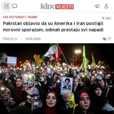
482
SVE POTVRDIO I TRUMP
Pakistan objavio da su Amerika i Iran postigli
mirovni sporazum, odmah prestaju svi napadi
Piše: B. H.
|
14.06.2026.
77