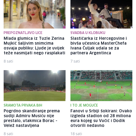
PREPOZNATLJIVO LICE
SVADBA U KLOBUKU
Mlada glumica iz Tuzle Zerina
Slastičarka iz Hercegovine i
Mujkić šaljivim snimcima
bivša učesnica MasterChefa
osvaja publiku: Ljude je uvijek
Ivana Čuljak udala se za
teže nasmijati nego rasplakati
partnera Argentinca
8 sati
7 sati
SRAMOTA PRVAKA BIH
I TO JE MOGUĆE
Pogrdno skandiranje prema
Fanovi u Srbiji šokirani: Ovako
sudiji Admiru Musiću nije
izgleda stadion od 28 miliona
prestalo, utakmica Borac -
eura kojeg su Vučić i Dodik
Velež nastavljena
otvorili nedavno
8 sati
18 sati