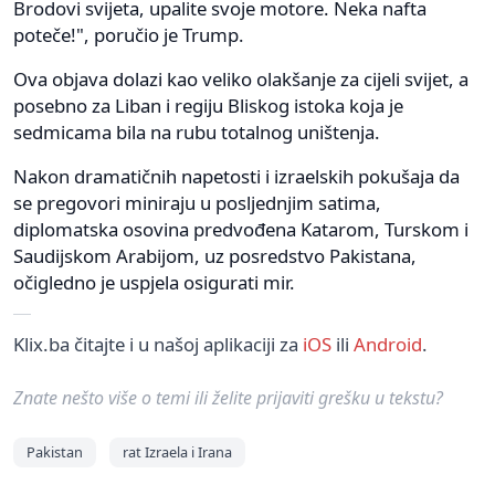
Brodovi svijeta, upalite svoje motore. Neka nafta
poteče!", poručio je Trump.
Ova objava dolazi kao veliko olakšanje za cijeli svijet, a
posebno za Liban i regiju Bliskog istoka koja je
sedmicama bila na rubu totalnog uništenja.
Nakon dramatičnih napetosti i izraelskih pokušaja da
se pregovori miniraju u posljednjim satima,
diplomatska osovina predvođena Katarom, Turskom i
Saudijskom Arabijom, uz posredstvo Pakistana,
očigledno je uspjela osigurati mir.
Klix.ba čitajte i u našoj aplikaciji za
iOS
ili
Android
.
Znate nešto više o temi ili želite prijaviti grešku u tekstu?
Pakistan
rat Izraela i Irana