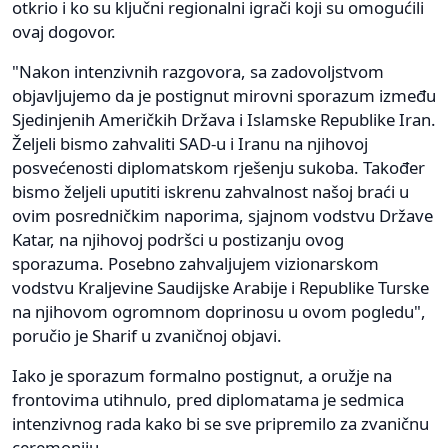
otkrio i ko su ključni regionalni igrači koji su omogućili
ovaj dogovor.
"Nakon intenzivnih razgovora, sa zadovoljstvom
objavljujemo da je postignut mirovni sporazum između
Sjedinjenih Američkih Država i Islamske Republike Iran.
Željeli bismo zahvaliti SAD-u i Iranu na njihovoj
posvećenosti diplomatskom rješenju sukoba. Također
bismo željeli uputiti iskrenu zahvalnost našoj braći u
ovim posredničkim naporima, sjajnom vodstvu Države
Katar, na njihovoj podršci u postizanju ovog
sporazuma. Posebno zahvaljujem vizionarskom
vodstvu Kraljevine Saudijske Arabije i Republike Turske
na njihovom ogromnom doprinosu u ovom pogledu",
poručio je Sharif u zvaničnoj objavi.
Iako je sporazum formalno postignut, a oružje na
frontovima utihnulo, pred diplomatama je sedmica
intenzivnog rada kako bi se sve pripremilo za zvaničnu
ceremoniju.