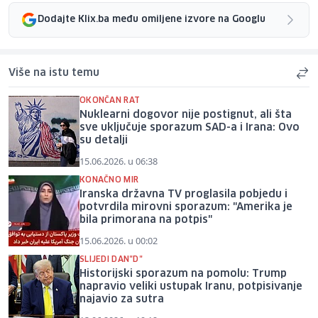
Dodajte Klix.ba među omiljene izvore na Googlu
Više na istu temu
OKONČAN RAT
Nuklearni dogovor nije postignut, ali šta
sve uključuje sporazum SAD-a i Irana: Ovo
su detalji
15.06.2026. u 06:38
KONAČNO MIR
Iranska državna TV proglasila pobjedu i
potvrdila mirovni sporazum: "Amerika je
bila primorana na potpis"
15.06.2026. u 00:02
SLIJEDI DAN"D"
Historijski sporazum na pomolu: Trump
napravio veliki ustupak Iranu, potpisivanje
najavio za sutra