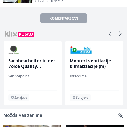
13.06.2026. u 19:12
KOMENTARI (77)
Sachbearbeiter in der
Monteri ventilacije i
Voice Quality
klimatizacije (m)
Management (m/w)
Servicepoint
Interclima
Sarajevo
Sarajevo
Možda vas zanima