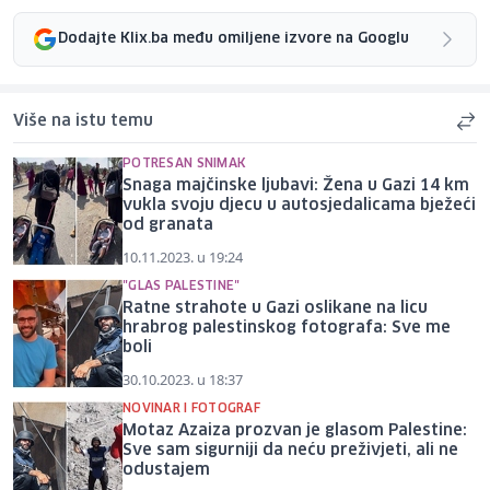
Dodajte Klix.ba među omiljene izvore na Googlu
Više na istu temu
POTRESAN SNIMAK
Snaga majčinske ljubavi: Žena u Gazi 14 km
vukla svoju djecu u autosjedalicama bježeći
od granata
10.11.2023. u 19:24
"GLAS PALESTINE"
Ratne strahote u Gazi oslikane na licu
hrabrog palestinskog fotografa: Sve me
boli
30.10.2023. u 18:37
NOVINAR I FOTOGRAF
Motaz Azaiza prozvan je glasom Palestine:
Sve sam sigurniji da neću preživjeti, ali ne
odustajem