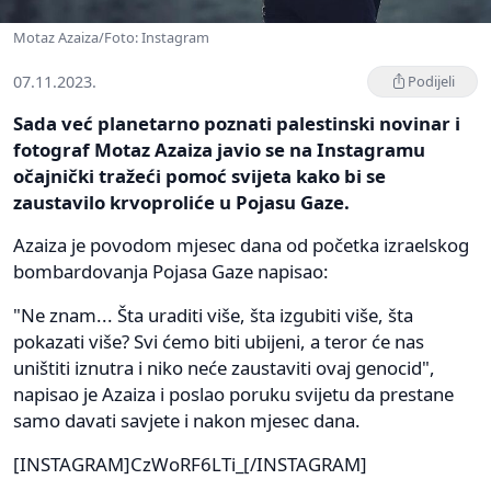
Motaz Azaiza/Foto: Instagram
07.11.2023.
Podijeli
Sada već planetarno poznati palestinski novinar i
fotograf Motaz Azaiza javio se na Instagramu
očajnički tražeći pomoć svijeta kako bi se
zaustavilo krvoproliće u Pojasu Gaze.
Azaiza je povodom mjesec dana od početka izraelskog
bombardovanja Pojasa Gaze napisao:
"Ne znam... Šta uraditi više, šta izgubiti više, šta
pokazati više? Svi ćemo biti ubijeni, a teror će nas
uništiti iznutra i niko neće zaustaviti ovaj genocid",
napisao je Azaiza i poslao poruku svijetu da prestane
samo davati savjete i nakon mjesec dana.
[INSTAGRAM]CzWoRF6LTi_[/INSTAGRAM]