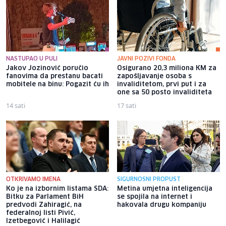
NASTUPAO U PULI
JAVNI POZIVI FONDA
Jakov Jozinović poručio
Osigurano 20,3 miliona KM za
fanovima da prestanu bacati
zapošljavanje osoba s
mobitele na binu: Pogazit ću ih
invaliditetom, prvi put i za
one sa 50 posto invaliditeta
14 sati
17 sati
OTKRIVAMO IMENA
SIGURNOSNI PROPUST
Ko je na izbornim listama SDA:
Metina umjetna inteligencija
Bitku za Parlament BiH
se spojila na internet i
predvodi Zahiragić, na
hakovala drugu kompaniju
federalnoj listi Pivić,
Izetbegović i Halilagić