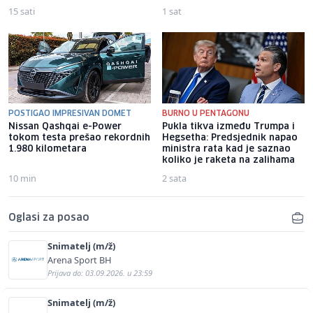
15 sati
1 sat
POSTIGAO IMPRESIVAN DOMET
BURNO U PENTAGONU
Nissan Qashqai e-Power
Pukla tikva između Trumpa i
tokom testa prešao rekordnih
Hegsetha: Predsjednik napao
1.980 kilometara
ministra rata kad je saznao
koliko je raketa na zalihama
10 min
2 sata
Oglasi za posao
Snimatelj (m/ž)
Arena Sport BH
Prijava do: 03.09.2026. u 23:59
Snimatelj (m/ž)