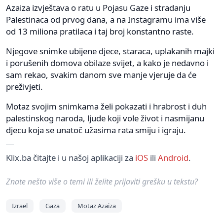
Azaiza izvještava o ratu u Pojasu Gaze i stradanju
Palestinaca od prvog dana, a na Instagramu ima više
od 13 miliona pratilaca i taj broj konstantno raste.
Njegove snimke ubijene djece, staraca, uplakanih majki
i porušenih domova obilaze svijet, a kako je nedavno i
sam rekao, svakim danom sve manje vjeruje da će
preživjeti.
Motaz svojim snimkama želi pokazati i hrabrost i duh
palestinskog naroda, ljude koji vole život i nasmijanu
djecu koja se unatoč užasima rata smiju i igraju.
Klix.ba čitajte i u našoj aplikaciji za
iOS
ili
Android
.
Znate nešto više o temi ili želite prijaviti grešku u tekstu?
Izrael
Gaza
Motaz Azaiza