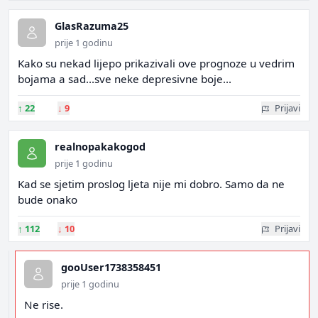
GlasRazuma25
prije 1 godinu
Kako su nekad lijepo prikazivali ove prognoze u vedrim
bojama a sad...sve neke depresivne boje...
↑
22
↓
9
Prijavi
realnopakakogod
prije 1 godinu
Kad se sjetim proslog ljeta nije mi dobro. Samo da ne
bude onako
↑
112
↓
10
Prijavi
gooUser1738358451
prije 1 godinu
Ne rise.