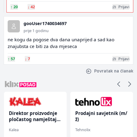
↑
20
↓
42
Prijavi
gooUser1740034697
prije 1 godinu
ne kogu da pogose dva dana unaprijed a sad kao
znajubsta ce biti za dva mjeseca
↑
57
↓
7
Prijavi
Povratak na članak
Direktor proizvodnje
Prodajni savjetnik (m/
pločastog namještaja
ž)
(m/ž)
Kalea
Tehnolix