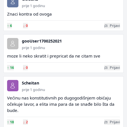
prije 1 godinu
Znaci kontra od ovoga
↑
6
↓
0
Prijavi
gooUser1700252021
prije 1 godinu
moze li neko skratit i prepricat da ne citam sve
↑
16
↓
0
Prijavi
Scheitan
prije 1 godinu
Većinu nas konstitutivnih po dugogodišnjem obićaju
očekuje lavor, a elita ima para da se snađe bilo šta da
bude.
↑
18
↓
2
Prijavi