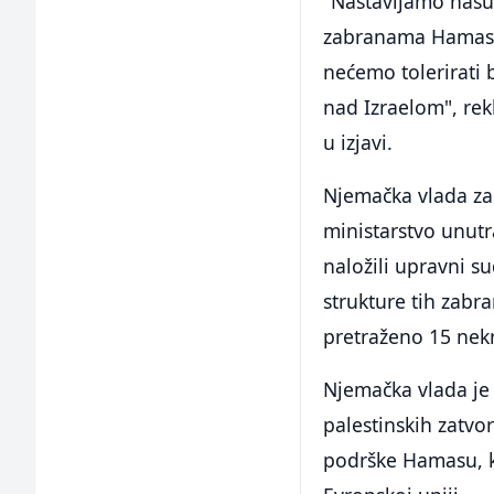
"Nastavljamo našu 
zabranama Hamasa 
nećemo tolerirati 
nad Izraelom", rek
u izjavi.
Njemačka vlada za
ministarstvo unutra
naložili upravni s
strukture tih zabr
pretraženo 15 nek
Njemačka vlada je
palestinskih zatvo
podrške Hamasu, ko