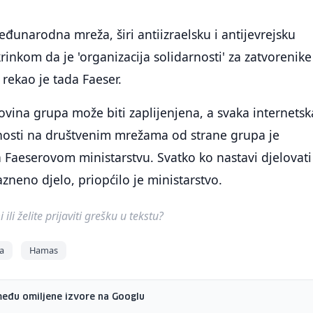
unarodna mreža, širi antiizraelsku i antijevrejsku
nkom da je 'organizacija solidarnosti' za zatvorenike
rekao je tada Faeser.
vina grupa može biti zaplijenjena, a svaka internetsk
ivnosti na društvenim mrežama od strane grupa je
Faeserovom ministarstvu. Svatko ko nastavi djelovati
azneno djelo, priopćilo je ministarstvo.
ili želite prijaviti grešku u tekstu?
na
Hamas
među omiljene izvore na Googlu