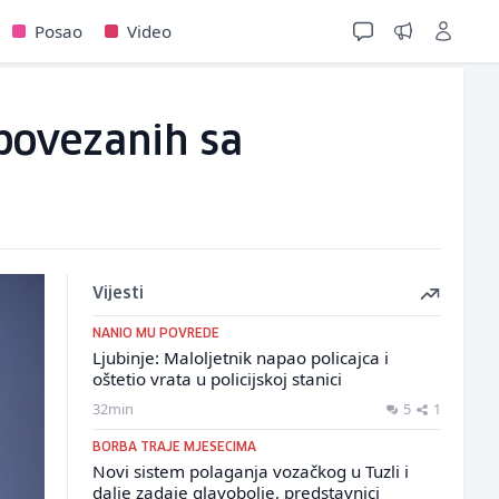
Posao
Video
povezanih sa
Vijesti
NANIO MU POVREDE
Ljubinje: Maloljetnik napao policajca i
oštetio vrata u policijskoj stanici
32min
5
1
BORBA TRAJE MJESECIMA
Novi sistem polaganja vozačkog u Tuzli i
dalje zadaje glavobolje, predstavnici