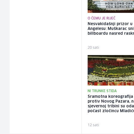
O ČEMU JE RIJEČ
Nesvakidašnji prizor u
Angelesu: Muškarac sni
billboardu nasred rask
20 sati
NI TRUNKE STIDA
Sramotna koreografija 
protiv Novog Pazara, 
sjevernoj tribini su oda
počast zločincu Mladić
12 sati