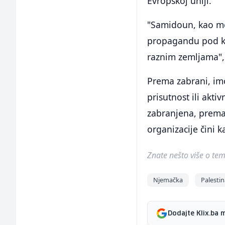
Evropskoj uniji.
"Samidoun, kao međ
propagandu pod kri
raznim zemljama", 
Prema zabrani, imo
prisutnost ili akt
zabranjena, prema 
organizacije čini k
Znate nešto više o temi 
Njemačka
Palesti
Dodajte Klix.ba 