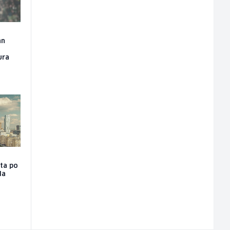
an
ura
sta po
da