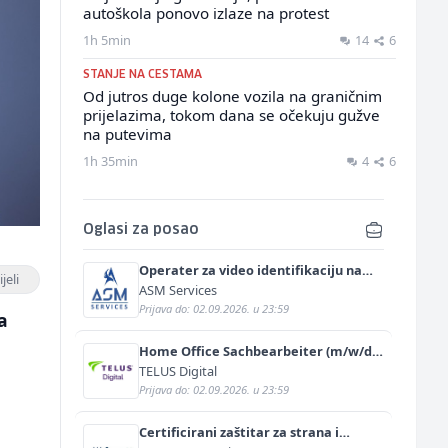
autoškola ponovo izlaze na protest
1h 5min
14
6
STANJE NA CESTAMA
Od jutros duge kolone vozila na graničnim
prijelazima, tokom dana se očekuju gužve
na putevima
1h 35min
4
6
Oglasi za posao
Operater za video identifikaciju na
jeli
njemačkom jeziku (m/ž)
ASM Services
Prijava do: 02.09.2026. u 23:59
a
Home Office Sachbearbeiter (m/w/d)
für einen bekannten deutschen
TELUS Digital
Energieversorger
Prijava do: 02.09.2026. u 23:59
Certificirani zaštitar za strana i