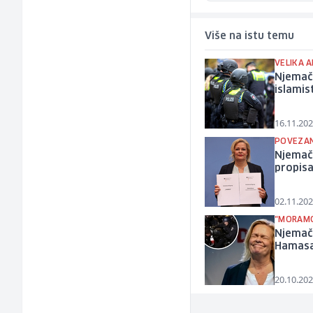
Više na istu temu
VELIKA A
Njemačk
islami
16.11.202
POVEZAN
Njemač
propis
02.11.202
"MORAMO
Njemačk
Hamas
20.10.202