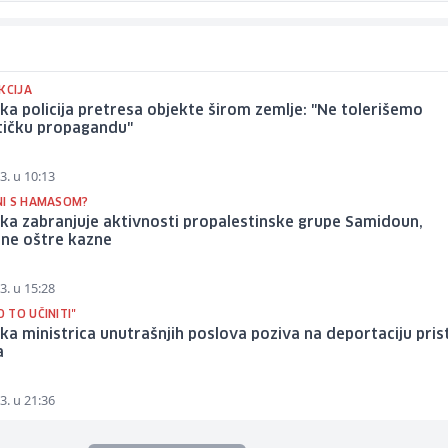
KCIJA
a policija pretresa objekte širom zemlje: "Ne tolerišemo
stičku propagandu"
3. u 10:13
I S HAMASOM?
ka zabranjuje aktivnosti propalestinske grupe Samidoun,
ane oštre kazne
3. u 15:28
 TO UČINITI"
a ministrica unutrašnjih poslova poziva na deportaciju pris
a
3. u 21:36