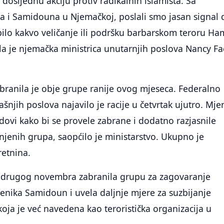
dosljednu akciju protiv radikalnih islamista. Sa
i Samidouna u Njemačkoj, poslali smo jasan signal 
bilo kakvo veličanje ili podršku barbarskom teroru H
la je njemačka ministrica unutarnjih poslova Nancy Fa
branila je obje grupe ranije ovog mjeseca. Federalno
šnjih poslova najavilo je racije u četvrtak ujutro. Mje
udovi kako bi se provele zabrane i dodatno razjasnile
anjenih grupa, saopćilo je ministarstvo. Ukupno je
retnina.
 drugog novembra zabranila grupu za zagovaranje
renika Samidoun i uvela daljnje mjere za suzbijanje
ja je već navedena kao teroristička organizacija u