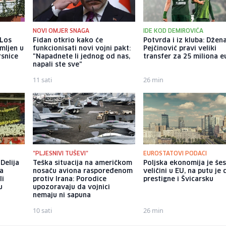
NOVI OMJER SNAGA
IDE KOD DEMIROVIĆA
 Los
Fidan otkrio kako će
Potvrda i iz kluba: Džen
mljen u
funkcionisati novi vojni pakt:
Pejčinović pravi veliki
rsnice
"Napadnete li jednog od nas,
transfer za 25 miliona e
napali ste sve"
11 sati
26 min
"PLJESNIVI TUŠEVI"
EUROSTATOVI PODACI
Delija
Teška situacija na američkom
Poljska ekonomija je še
na
nosaču aviona raspoređenom
veličini u EU, na putu je 
li
protiv Irana: Porodice
prestigne i Švicarsku
u
upozoravaju da vojnici
nemaju ni sapuna
10 sati
26 min