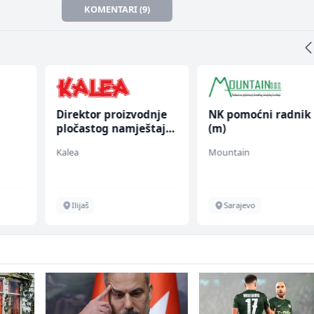
KOMENTARI (9)
Direktor proizvodnje
NK pomoćni radnik
pločastog namještaja
(m)
(m/ž)
Kalea
Mountain
chen
Ilijaš
Sarajevo