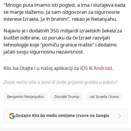
"Mnogo puta imamo isti pogled, a ima i slučajeva kada
se manje slažemo. Ja sam odgovoran za sigurnosne
interese Izraela. Ja ih branim”, rekao je Netanyahu.
Najavio je i dodatnih 350 milijardi izraelskih šekela za
budžet odbrane, uz poruku da će Izrael razvijati
tehnologije koje "pomiču granice mašte" i dodatno
jačati svoju sigurnosnu nezavisnost.
Klix.ba čitajte i u našoj aplikaciji za
iOS
ili
Android
.
Znate nešto više o temi ili želite prijaviti grešku u tekstu?
Benjamin Netanyahu
Donald Trump
rat Izraela i Irana
Dodajte Klix.ba među omiljene izvore na Googlu