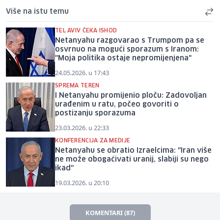
Više na istu temu
TEL AVIV ČEKA ISHOD
Netanyahu razgovarao s Trumpom pa se
osvrnuo na mogući sporazum s Iranom:
"Moja politika ostaje nepromijenjena"
24.05.2026. u 17:43
SPREMA TEREN
I Netanyahu promijenio ploču: Zadovoljan
urađenim u ratu, počeo govoriti o
postizanju sporazuma
23.03.2026. u 22:33
KONFERENCIJA ZA MEDIJE
Netanyahu se obratio Izraelcima: "Iran više
ne može obogaćivati uranij, slabiji su nego
ikad"
19.03.2026. u 20:10
KOMENTARI (87)