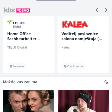
Home Office
Voditelj poslovnice
Sachbearbeiter
salona namještaja (m/
(m/w/d) für einen
ž)
TELUS Digital
Kalea
bekannten deutschen
Energieversorger
Sarajevo
Više lokacija
Možda vas zanima