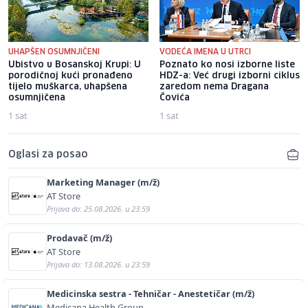
UHAPŠEN OSUMNJIČENI
VODEĆA IMENA U UTRCI
Ubistvo u Bosanskoj Krupi: U
Poznato ko nosi izborne liste
porodičnoj kući pronađeno
HDZ-a: Već drugi izborni ciklus
tijelo muškarca, uhapšena
zaredom nema Dragana
osumnjičena
Čovića
1 sat
1 sat
Oglasi za posao
Marketing Manager (m/ž)
AT Store
Prijava do: 25.08.2026. u 23:59
Prodavač (m/ž)
AT Store
Prijava do: 13.08.2026. u 23:59
Medicinska sestra - Tehničar - Anestetičar (m/ž)
Medicana Health Group