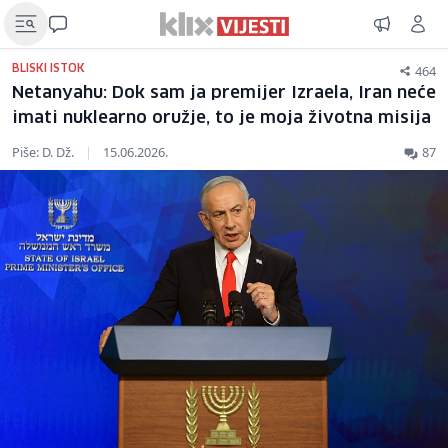
464
BLISKI ISTOK
Netanyahu: Dok sam ja premijer Izraela, Iran neće
imati nuklearno oružje, to je moja životna misija
Piše: D. Dž.
|
15.06.2026.
87