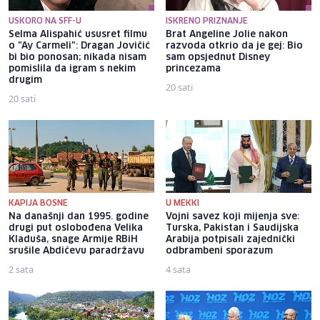
USKORO NA SFF-U
ISKRENO PRIZNANJE
Selma Alispahić ususret filmu
Brat Angeline Jolie nakon
o "Ay Carmeli": Dragan Jovičić
razvoda otkrio da je gej: Bio
bi bio ponosan; nikada nisam
sam opsjednut Disney
pomislila da igram s nekim
princezama
drugim
20 sati
20 sati
KAPIJA BOSNE
U MEKKI
Na današnji dan 1995. godine
Vojni savez koji mijenja sve:
drugi put oslobođena Velika
Turska, Pakistan i Saudijska
Kladuša, snage Armije RBiH
Arabija potpisali zajednički
srušile Abdićevu paradržavu
odbrambeni sporazum
2 sata
4 sata