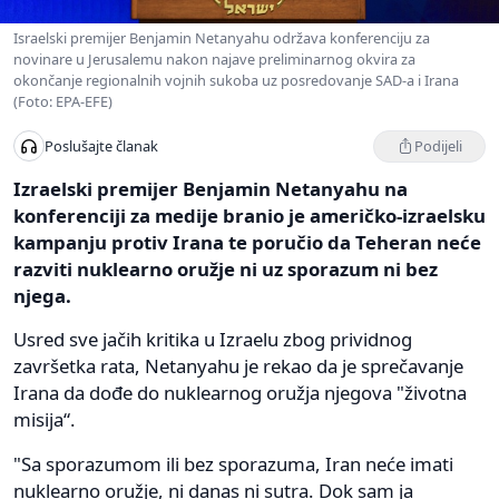
Israelski premijer Benjamin Netanyahu održava konferenciju za
novinare u Jerusalemu nakon najave preliminarnog okvira za
okončanje regionalnih vojnih sukoba uz posredovanje SAD-a i Irana
(Foto: EPA-EFE)
Podijeli
Poslušajte članak
Izraelski premijer Benjamin Netanyahu na
konferenciji za medije branio je američko-izraelsku
kampanju protiv Irana te poručio da Teheran neće
razviti nuklearno oružje ni uz sporazum ni bez
njega.
Usred sve jačih kritika u Izraelu zbog prividnog
završetka rata, Netanyahu je rekao da je sprečavanje
Irana da dođe do nuklearnog oružja njegova "životna
misija“.
"Sa sporazumom ili bez sporazuma, Iran neće imati
nuklearno oružje, ni danas ni sutra. Dok sam ja