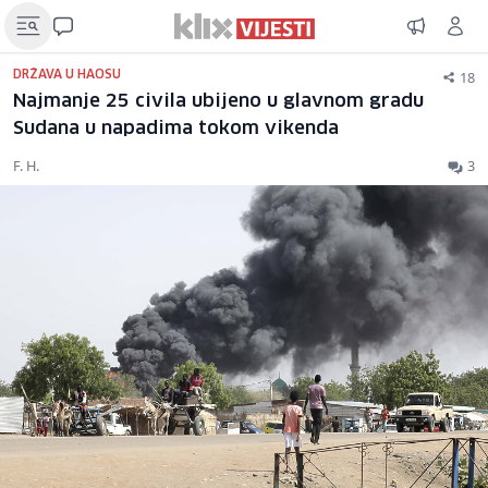
18
DRŽAVA U HAOSU
Najmanje 25 civila ubijeno u glavnom gradu
Sudana u napadima tokom vikenda
F. H.
3