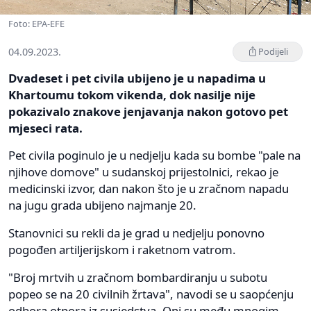
Foto: EPA-EFE
04.09.2023.
Podijeli
Dvadeset i pet civila ubijeno je u napadima u
Khartoumu tokom vikenda, dok nasilje nije
pokazivalo znakove jenjavanja nakon gotovo pet
mjeseci rata.
Pet civila poginulo je u nedjelju kada su bombe "pale na
njihove domove" u sudanskoj prijestolnici, rekao je
medicinski izvor, dan nakon što je u zračnom napadu
na jugu grada ubijeno najmanje 20.
Stanovnici su rekli da je grad u nedjelju ponovno
pogođen artiljerijskom i raketnom vatrom.
"Broj mrtvih u zračnom bombardiranju u subotu
popeo se na 20 civilnih žrtava", navodi se u saopćenju
odbora otpora iz susjedstva. Oni su među mnogim