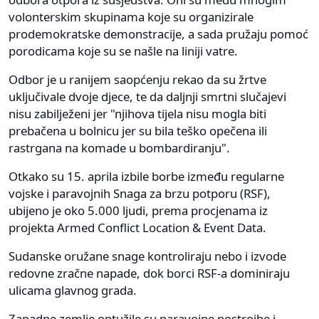
volonterskim skupinama koje su organizirale
prodemokratske demonstracije, a sada pružaju pomoć
porodicama koje su se našle na liniji vatre.
Odbor je u ranijem saopćenju rekao da su žrtve
uključivale dvoje djece, te da daljnji smrtni slučajevi
nisu zabilježeni jer "njihova tijela nisu mogla biti
prebačena u bolnicu jer su bila teško opečena ili
rastrgana na komade u bombardiranju".
Otkako su 15. aprila izbile borbe između regularne
vojske i paravojnih Snaga za brzu potporu (RSF),
ubijeno je oko 5.000 ljudi, prema procjenama iz
projekta Armed Conflict Location & Event Data.
Sudanske oružane snage kontroliraju nebo i izvode
redovne zračne napade, dok borci RSF-a dominiraju
ulicama glavnog grada.
Zapadne zemlje optužile su paravojne postrojbe i