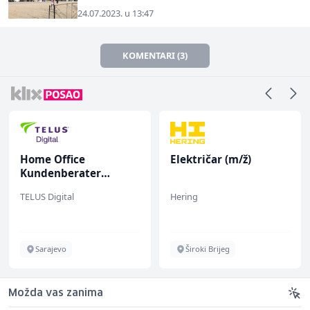
24.07.2023. u 13:47
KOMENTARI (3)
Home Office
Električar (m/ž)
Kundenberater
(m/w/d) für ein
TELUS Digital
Hering
renommiertes
Schuhunternehmen
Sarajevo
Široki Brijeg
Možda vas zanima