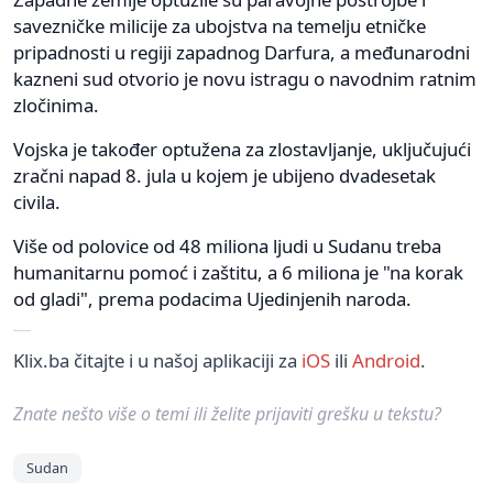
savezničke milicije za ubojstva na temelju etničke
pripadnosti u regiji zapadnog Darfura, a međunarodni
kazneni sud otvorio je novu istragu o navodnim ratnim
zločinima.
Vojska je također optužena za zlostavljanje, uključujući
zračni napad 8. jula u kojem je ubijeno dvadesetak
civila.
Više od polovice od 48 miliona ljudi u Sudanu treba
humanitarnu pomoć i zaštitu, a 6 miliona je "na korak
od gladi", prema podacima Ujedinjenih naroda.
Klix.ba čitajte i u našoj aplikaciji za
iOS
ili
Android
.
Znate nešto više o temi ili želite prijaviti grešku u tekstu?
Sudan