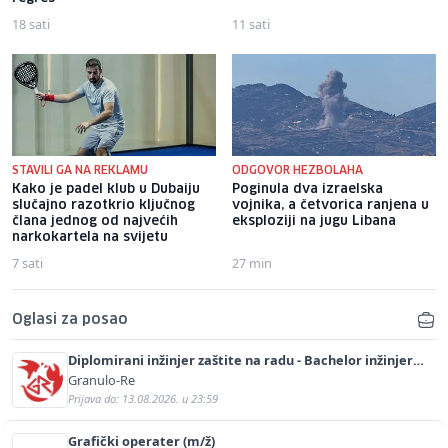
18 sati
11 sati
STAVILI GA NA REKLAMU
ODGOVOR HEZBOLAHA
Kako je padel klub u Dubaiju
Poginula dva izraelska
slučajno razotkrio ključnog
vojnika, a četvorica ranjena u
člana jednog od najvećih
eksploziji na jugu Libana
narkokartela na svijetu
7 sati
27 min
Oglasi za posao
Diplomirani inžinjer zaštite na radu - Bachelor inžinjer
sigurnosti i pomoći (m/ž)
Granulo-Re
Prijava do: 13.08.2026. u 23:59
Grafički operater (m/ž)