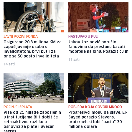
JAVNI POZIVI FONDA
NASTUPAO U PULI
Osigurano 20,3 miliona KM za
Jakov Jozinović poručio
zapošljavanje osoba s
fanovima da prestanu bacati
invaliditetom, prvi put i za
mobitele na binu: Pogazit ću ih
one sa 50 posto invaliditeta
11 sati
14 sati
POČINJE ISPLATA
POBJEDA KOJA GOVORI MNOGO
Više od 21 hiljade zaposlenih
Progresivci mogu da slave: El-
u institucijama BiH dobit će
Sayed porazio Stevens,
retroaktivnu razliku u
proizraelski lobi "bacio" 30
osnovici za plate i uvećan
miliona dolara
regres