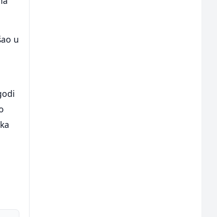
na
išao u
godi
io
ika