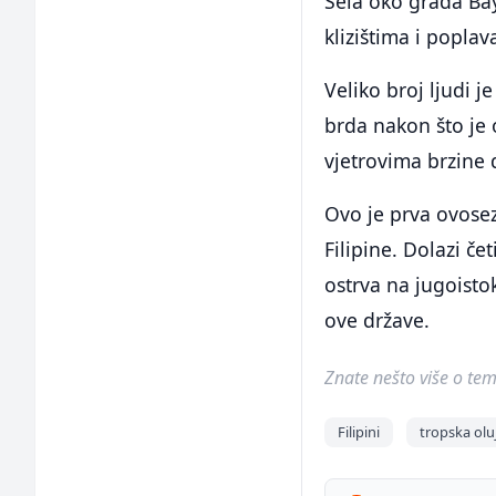
Sela oko grada Ba
klizištima i popla
Veliko broj ljudi j
brda nakon što je
vjetrovima brzine 
Ovo je prva ovose
Filipine. Dolazi če
ostrva na jugoisto
ove države.
Znate nešto više o temi 
Filipini
tropska olu