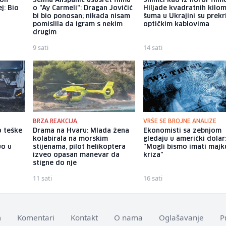
kon
Selma Alispahić ususret filmu
Snimci kao iz horor film
j: Bio
o "Ay Carmeli": Dragan Jovičić
Hiljade kvadratnih kilo
bi bio ponosan; nikada nisam
šuma u Ukrajini su prek
pomislila da igram s nekim
optičkim kablovima
drugim
9 sati
14 sati
BRZA REAKCIJA
VRŠE SE BROJNE ANALIZE
o teške
Drama na Hvaru: Mlada žena
Ekonomisti sa zebnjom
kolabirala na morskim
gledaju u američki dolar
uo u
stijenama, pilot helikoptera
"Mogli bismo imati majk
izveo opasan manevar da
kriza"
stigne do nje
11 sati
16 sati
m
Komentari
Kontakt
O nama
Oglašavanje
P