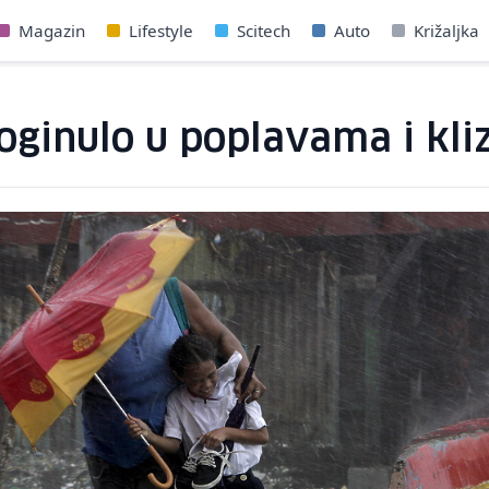
Magazin
Lifestyle
Scitech
Auto
Križaljka
ginulo u poplavama i kliz