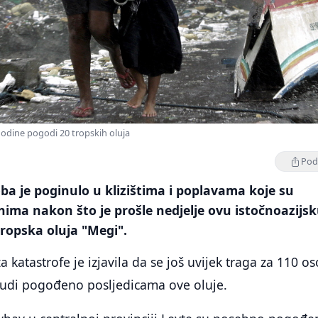
godine pogodi 20 tropskih oluja
Podi
a je poginulo u klizištima i poplavama koje su
pinima nakon što je prošle nedjelje ovu istočnoazijs
ropska oluja "Megi".
 katastrofe je izjavila da se još uvijek traga za 110 os
ljudi pogođeno posljedicama ove oluje.