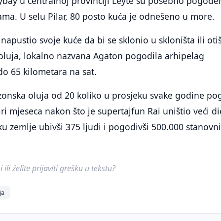
ybay u centralnoj provinciji Leyte su posebno pogođe
vama. U selu Pilar, 80 posto kuća je odnešeno u more.
e napustio svoje kuće da bi se sklonio u skloništa ili ot
 oluja, lokalno nazvana Agaton pogodila arhipelag
do 65 kilometara na sat.
zonska oluja od 20 koliko u prosjeku svake godine po
tiri mjeseca nakon što je supertajfun Rai uništio veći d
ku zemlje ubivši 375 ljudi i pogodivši 500.000 stanovn
ili želite prijaviti grešku u tekstu?
ja