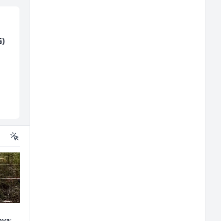
G)
Tehničar održavanja
Sachbearbeiter in de
CNC mašina (m)
Voice Quality
Management (m/w)
Irion Argerr
Servicepoint
Vogošća
Sarajevo