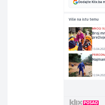
Dodajte Klix.ba 
Više na istu temu
MNOGI SU
Broj mr
preživj
13.04.202
PRIRODN
Najmanj
12.04.202