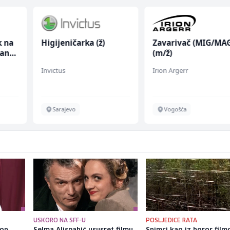
k na
Higijeničarka (ž)
Zavarivač (MIG/MA
anju
(m/ž)
Invictus
Irion Argerr
Sarajevo
Vogošća
USKORO NA SFF-U
POSLJEDICE RATA