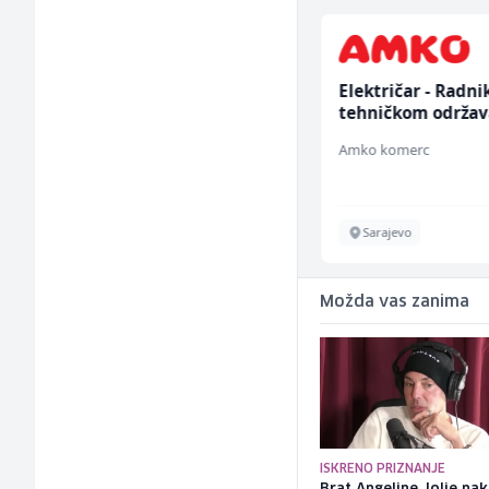
Bravar -
Električar - Radni
Elektrozavarivač (m)
tehničkom održav
(m/ž)
Mountain
Amko komerc
Sarajevo
Sarajevo
Možda vas zanima
ISKRENO PRIZNANJE