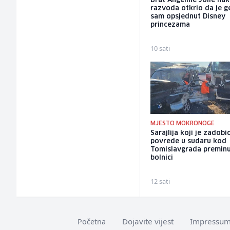
Brat Angeline Jolie na
razvoda otkrio da je ge
sam opsjednut Disney
princezama
10 sati
MJESTO MOKRONOGE
Sarajlija koji je zadobi
povrede u sudaru kod
Tomislavgrada premin
bolnici
12 sati
Dojavite vijest
Impressu
Početna