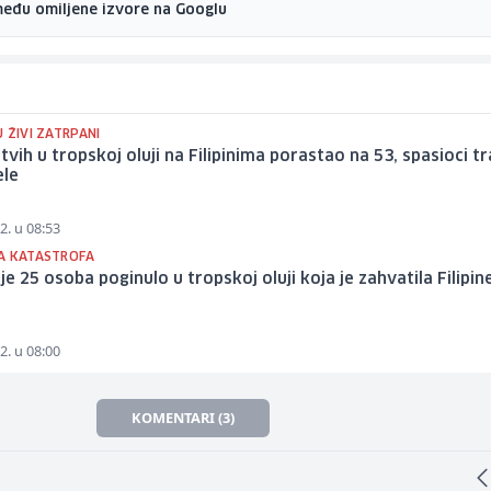
među omiljene izvore na Googlu
 ŽIVI ZATRPANI
tvih u tropskoj oluji na Filipinima porastao na 53, spasioci t
ele
2. u 08:53
A KATASTROFA
e 25 osoba poginulo u tropskoj oluji koja je zahvatila Filipin
2. u 08:00
KOMENTARI (3)