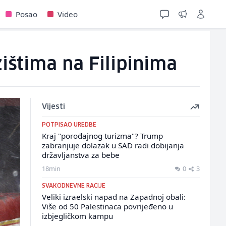
Posao
Video
ištima na Filipinima
Vijesti
POTPISAO UREDBE
Kraj "porođajnog turizma"? Trump
zabranjuje dolazak u SAD radi dobijanja
državljanstva za bebe
18min
0
3
SVAKODNEVNE RACIJE
Veliki izraelski napad na Zapadnoj obali:
Više od 50 Palestinaca povrijeđeno u
izbjegličkom kampu