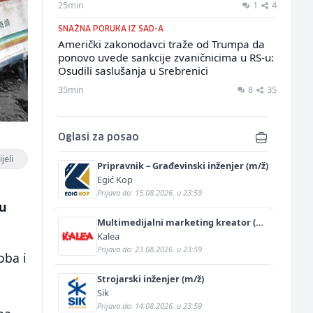
25min
1
4
SNAŽNA PORUKA IZ SAD-A
Američki zakonodavci traže od Trumpa da
ponovo uvede sankcije zvaničnicima u RS-u:
Osudili saslušanja u Srebrenici
35min
8
35
Oglasi za posao
jeli
Pripravnik – Građevinski inženjer (m/ž)
Egić Kop
Prijava do: 15.08.2026. u 23:59
ku
Multimedijalni marketing kreator (m/
ž)
Kalea
Prijava do: 23.08.2026. u 23:59
oba i
Strojarski inženjer (m/ž)
Sik
Prijava do: 14.08.2026. u 23:59