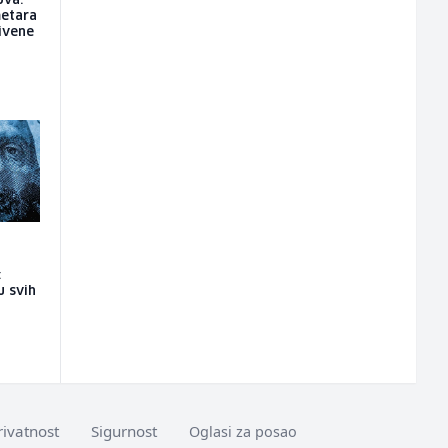
ova:
metara
rivene
:
u svih
rivatnost
Sigurnost
Oglasi za posao