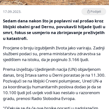
17.09.2023.
Podijeli
Sedam dana nakon što je poplavni val prošao kroz
libijski obalni grad Dernu, povukavši hiljade ljudi u
smrt, fokus se usmjerio na zbrinjavanje preživjelih
u katastrofi.
Procjene o broju izgubljenih života jako variraju. Zadnji
službeni podaci su, prema ministarstvu zdravstva sa
sjedištem na istoku, da je poginulo 3.166 ljudi.
Prema izvještaju Ujedinjenih nacija (UN) objavljenom
danas, broj žrtava samo u Derni porastao je na 11.300.
Pozivajući se na libijski Crveni polumjesec, Ured UN-a
za koordinaciju humanitarnih poslova dodao je da se
10.100 ljudi još uvijek vodi kao nestalo u razorenom
gradu, prenosi Radio Slobodna Evropa.
"Očekuje se da će ove brojke porasti u nadolazećim