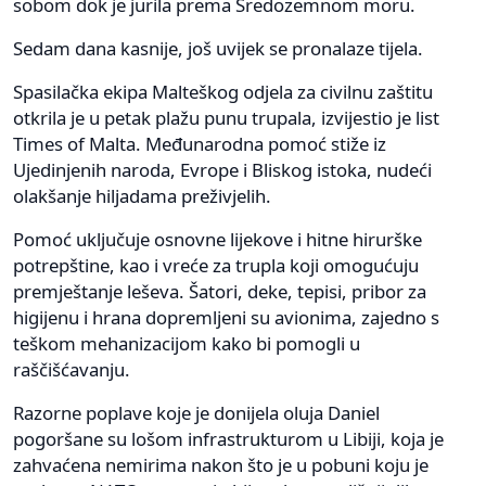
sobom dok je jurila prema Sredozemnom moru.
Sedam dana kasnije, još uvijek se pronalaze tijela.
Spasilačka ekipa Malteškog odjela za civilnu zaštitu
otkrila je u petak plažu punu trupala, izvijestio je list
Times of Malta. Međunarodna pomoć stiže iz
Ujedinjenih naroda, Evrope i Bliskog istoka, nudeći
olakšanje hiljadama preživjelih.
Pomoć uključuje osnovne lijekove i hitne hirurške
potrepštine, kao i vreće za trupla koji omogućuju
premještanje leševa. Šatori, deke, tepisi, pribor za
higijenu i hrana dopremljeni su avionima, zajedno s
teškom mehanizacijom kako bi pomogli u
raščišćavanju.
Razorne poplave koje je donijela oluja Daniel
pogoršane su lošom infrastrukturom u Libiji, koja je
zahvaćena nemirima nakon što je u pobuni koju je