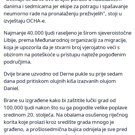
danima i sedmicama jer ekipe za potragu i spašavanje
neumorno rade na pronalaženju preživjelih", stoji u
izvještaju OCHA-e.
Najmanje 40.000 ljudi raseljeno je širom sjeveroistočne
Libije, prema Međunarodnoj organizaciji za migracije,
koja je upozorila da je stvarni broj vjerojatno veći s
obzirom na poteškoće u pristupu najteže pogođenim
područjima.
Dvije brane uzvodno od Derne pukle su prije sedam
dana pod pritiskom olujnih kiša izazvanih olujom
Daniel.
Brane su izgrađene kako bi zaštitile lučki grad od
100.000 ljudi nakon što su ga pogodile velike poplave
sredinom 20. stoljeća. Na obalama osušenog riječnog
korita koje prolazi kroz središte grada mnogo je
građeno, a prošlosedmična bujica odnijela je sve pred