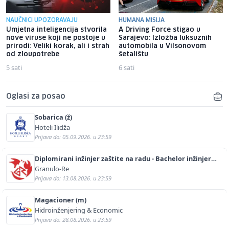
NAUČNICI UPOZORAVAJU
HUMANA MISIJA
Umjetna inteligencija stvorila
A Driving Force stigao u
nove viruse koji ne postoje u
Sarajevo: Izložba luksuznih
prirodi: Veliki korak, ali i strah
automobila u Vilsonovom
od zloupotrebe
šetalištu
5 sati
6 sati
Oglasi za posao
Sobarica (ž)
Hoteli Ilidža
Prijava do: 05.09.2026. u 23:59
Diplomirani inžinjer zaštite na radu - Bachelor inžinjer
sigurnosti i pomoći (m/ž)
Granulo-Re
Prijava do: 13.08.2026. u 23:59
Magacioner (m)
Hidroinženjering & Economic
Prijava do: 28.08.2026. u 23:59