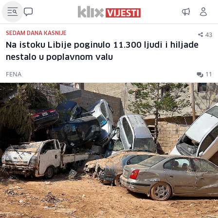
43
SEDAM DANA KASNIJE
Na istoku Libije poginulo 11.300 ljudi i hiljade
nestalo u poplavnom valu
FENA
11