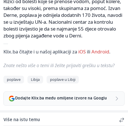
Rizici od bolesti koje se prenose vodom, poput kolere,
također su visoki, prema skupinama za pomoć. Izvan
Derne, poplava je odnijela dodatnih 170 života, navodi
se u izvještaju UN-a. Nacionalni centar za kontrolu
bolesti izvijestio je da se najmanje 55 djece otrovalo
zbog pijenja zagađene vode u Derni.
Klix.ba čitajte i u našoj aplikaciji za
iOS
ili
Android
.
Znate nešto više o temi ili želite prijaviti grešku u tekstu?
poplave
Libija
poplave u Libiji
Dodajte Klix.ba među omiljene izvore na Googlu
Više na istu temu