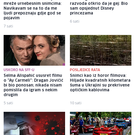
mreže urnebesnim snimcima:
razvoda otkrio da je gej: Bio
Navikavam se na to da me
sam opsjednut Disney
ljudi prepoznaju gdje god se
princezama
pojavim
6 sati
7 sati
USKORO NA SFF-U
POSLJEDICE RATA
Selma Alispahić ususret filmu
Snimci kao iz horor filmova:
o "Ay Carmeli": Dragan Jovičić
Hiljade kvadratnih kilometara
bi bio ponosan; nikada nisam
šuma u Ukrajini su prekrivene
pomislila da igram s nekim
optičkim kablovima
drugim
5 sati
10 sati