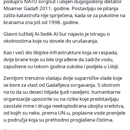
podupro NATO svrgnut i ubijen dugogodišnji diktator
Moamer Gadafi 2011. godine. Postavljaju se pitanja
zašto katastrofa nije spriječena, kada se za pukotine na
branama zna još od 1998. godine.
Glavni tužitelj Al-Sedik Al-Sur najavio je istragu o
okolnostima koje su dovele do urušavanja.
Kao i veći dio libijske infrastrukture koja se raspada,
dvije brane koje su bile izgrađene da zadrže vodu,
zapuštene su tokom godina sukoba i podjela u Libiji.
Zemljom trenutno vladaju dvije suparničke vlade koje
se bore za vlast od Gadafijeva svrgavanja. S obzirom
na to da su deseci hiljada ljudi raseljeni, humanitarne
organizacije upozorile su na rizike koje predstavljaju
zaostale mine i druga neeksplodirana ubojita sredstva,
od kojih su neke, prema UN-u, poplavne vode prenijele
u područja koja su prethodno proglašena čistima.