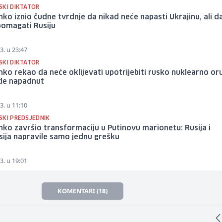
SKI DIKTATOR
ko iznio čudne tvrdnje da nikad neće napasti Ukrajinu, ali d
pomagati Rusiju
3. u 23:47
SKI DIKTATOR
ko rekao da neće oklijevati upotrijebiti rusko nuklearno or
de napadnut
3. u 11:10
SKI PREDSJEDNIK
ko završio transformaciju u Putinovu marionetu: Rusija i
sija napravile samo jednu grešku
3. u 19:01
KOMENTARI (18)