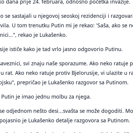
o dana prije 24. februara, odnosno početka invazije.
 se sastajali u njegovoj seoskoj rezidenciji i razgovar
azvila. U tom trenutku Putin mi je rekao: 'Saša, ako se 
ici...", rekao je Lukašenko.
sije ističe kako je tad vrlo jasno odgovorio Putinu.
veznici, svi znaju naše sporazume. Ako neko ratuje p
u rat. Ako neko ratuje protiv Bjelorusije, vi ulazite u ra
jsku", prepričao je Lukašenko razgovor sa Putinom.
, Putin je imao jednu molbu za njega.
 se odjednom nešto desi...svašta se može dogoditi. M
, pojasnio je Lukašenko detalje razgovora sa Putinom.