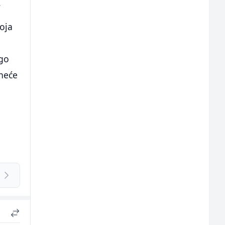
.
koja
e
ogo
 neće