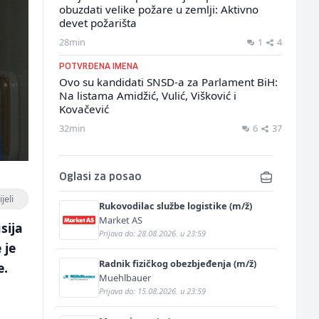
obuzdati velike požare u zemlji: Aktivno
devet požarišta
28min
1
4
POTVRĐENA IMENA
Ovo su kandidati SNSD-a za Parlament BiH:
Na listama Amidžić, Vulić, Višković i
Kovačević
32min
6
37
Oglasi za posao
jeli
Rukovodilac službe logistike (m/ž)
Market AS
sija
Prijava do: 28.08.2026. u 23:59
 je
Radnik fizičkog obezbjeđenja (m/ž)
e.
Muehlbauer
Prijava do: 15.08.2026. u 23:59