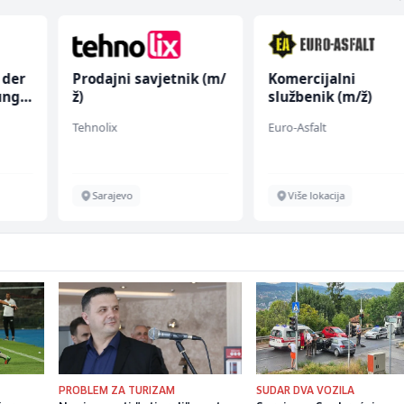
 der
Prodajni savjetnik (m/
Komercijalni
ung
ž)
službenik (m/ž)
Tehnolix
Euro-Asfalt
Sarajevo
Više lokacija
PROBLEM ZA TURIZAM
SUDAR DVA VOZILA