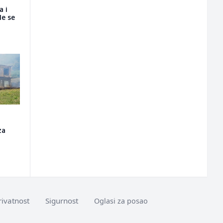
a i
le se
za
rivatnost
Sigurnost
Oglasi za posao