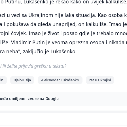
 o Putinu, Lukašenko je rekao kako on uvijek kalkuliše
azi u vezi sa Ukrajinom nije laka situacija. Kao osoba 
ira i pokušava da gleda unaprijed, on kalkuliše. Imao j
 vojni čovjek. Imao je život i posao gdje je trebalo mn
liše. Vladimir Putin je veoma oprezna osoba i nikada
dra neba", zaključio je Lukašenko.
ili želite prijaviti grešku u tekstu?
tin
Bjelorusija
Aleksandar Lukašenko
rat u Ukrajini
među omiljene izvore na Googlu