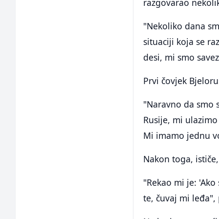
razgovarao nekolik
"Nekoliko dana smo
situaciji koja se r
desi, mi smo savezn
Prvi čovjek Bjeloru
"Naravno da smo sa
Rusije, mi ulazimo 
Mi imamo jednu vo
Nakon toga, ističe
"Rekao mi je: 'Ako
te, čuvaj mi leđa"