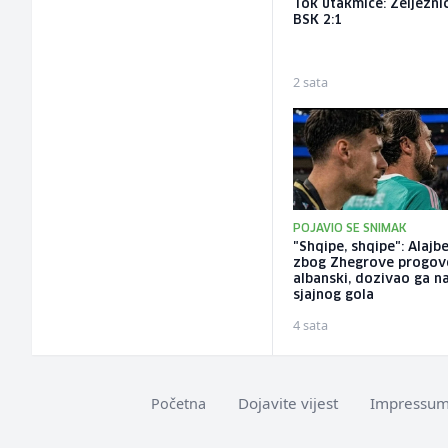
Tok utakmice: Željeznič
BSK 2:1
2 sata
POJAVIO SE SNIMAK
"Shqipe, shqipe": Alajb
zbog Zhegrove progov
albanski, dozivao ga n
sjajnog gola
4 sata
Dojavite vijest
Impressu
Početna