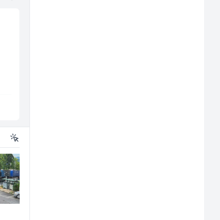
Limar (m)
Skladišni radnik (m/ž
Mountain
Lidl BH
Sarajevo
Lepenica