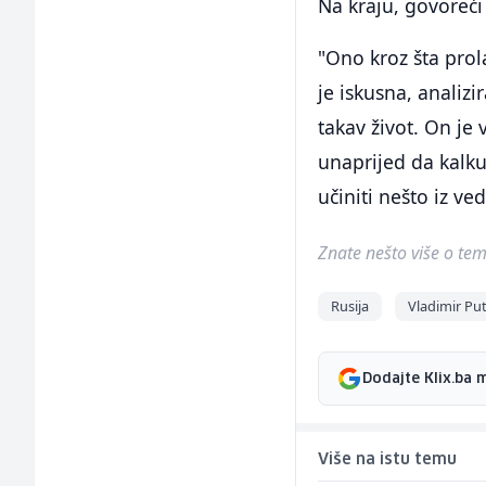
Na kraju, govoreći
"Ono kroz šta prol
je iskusna, analiz
takav život. On je
unaprijed da kalku
učiniti nešto iz ve
Znate nešto više o temi 
Rusija
Vladimir Pu
Dodajte Klix.ba 
Više na istu temu