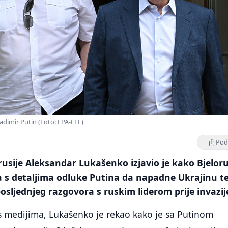
adimir Putin (Foto: EPA-EFE)
Podi
rusije Aleksandar Lukašenko izjavio je kako Bjeloru
a s detaljima odluke Putina da napadne Ukrajinu te
posljednjeg razgovora s ruskim liderom prije invazij
 medijima, Lukašenko je rekao kako je sa Putinom