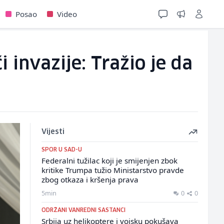
Posao
Video
 invazije: Tražio je da
Vijesti
SPOR U SAD-U
Federalni tužilac koji je smijenjen zbok
kritike Trumpa tužio Ministarstvo pravde
zbog otkaza i kršenja prava
5min
0
0
ODRŽANI VANREDNI SASTANCI
Srbija uz helikoptere i vojsku pokušava