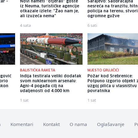
ar -
Novi nameti "otjerali" goste
Sarajevo: Saobraćajna
iz Neuma, turističke agencije
nesreća na tranzitu, hitn
otkazale izlete: "Žao nam je,
policija na terenu, stvori
ali izuzeća nema"
ogromne gužve
4 sata
6 sati
BALISTIČKA RAKETA
MJESTO GRUJIČIĆI
egović
Indija testirala veliki dodatak
Požar kod Srebrenice:
orio
svom nuklearnom arsenalu:
Potpuno izgorio objekt 
akon
Agni-4 pogađa cilj na
uzgoj pilića u vlasništvu
udaljenosti od 4.000 km
povratnika
1 sat
1 sat
m
Komentari
Kontakt
O nama
Oglašavanje
P