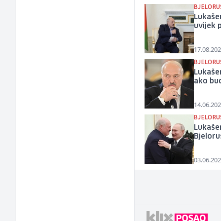
BJELORU
Lukašen
uvijek 
17.08.202
BJELORU
Lukašen
ako bu
14.06.202
BJELORU
Lukašen
Bjeloru
03.06.202