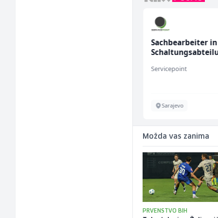
Accounting Associate
Sachbearbeiter in
(m/f)
Schaltungsabteil
(m/w)
Jitasa
Servicepoint
Više lokacija
Sarajevo
Možda vas zanima
PRVENSTVO BIH