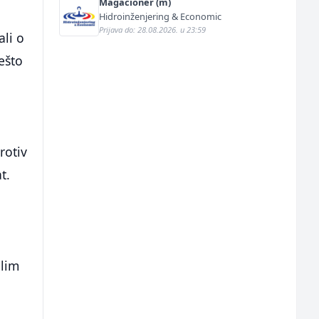
Magacioner (m)
Hidroinženjering & Economic
Prijava do: 28.08.2026. u 23:59
ali o
nešto
rotiv
t.
olim