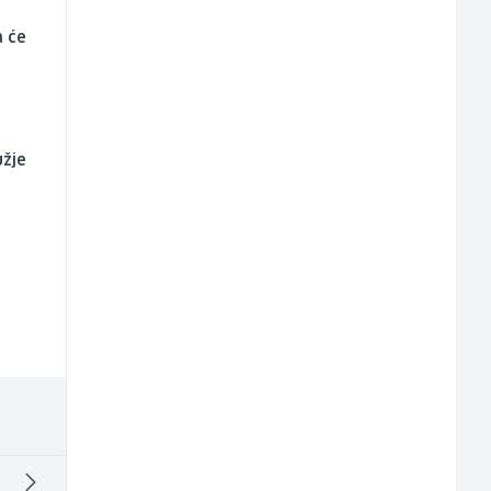
a će
užje