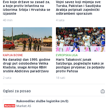
Evo koje države su zasad za,
Vojni savez koji mijenja sve:
a koje protiv Infantina na
Turska, Pakistan i Saudijska
izborima: Srbija i Hrvatska se
Arabija potpisali zajednički
izjasnile
odbrambeni sporazum
40 min
4 sata
KAPIJA BOSNE
EVROPSKA LIGA
Na današnji dan 1995. godine
Haris Tabaković junak
drugi put oslobođena Velika
Salzburga, pogledajte kako je
Kladuša, snage Armije RBiH
postigao prvijenac za pobjedu
srušile Abdićevu paradržavu
protiv Pafosa
2 sata
18 sati
Oglasi za posao
Rukovodilac službe logistike (m/ž)
Market AS