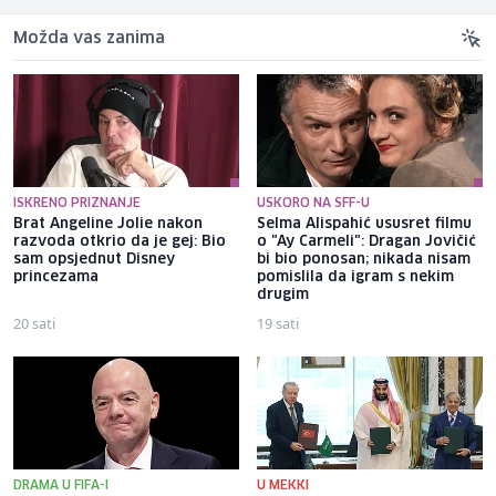
Možda vas zanima
ISKRENO PRIZNANJE
USKORO NA SFF-U
Brat Angeline Jolie nakon
Selma Alispahić ususret filmu
razvoda otkrio da je gej: Bio
o "Ay Carmeli": Dragan Jovičić
sam opsjednut Disney
bi bio ponosan; nikada nisam
princezama
pomislila da igram s nekim
drugim
20 sati
19 sati
DRAMA U FIFA-I
U MEKKI