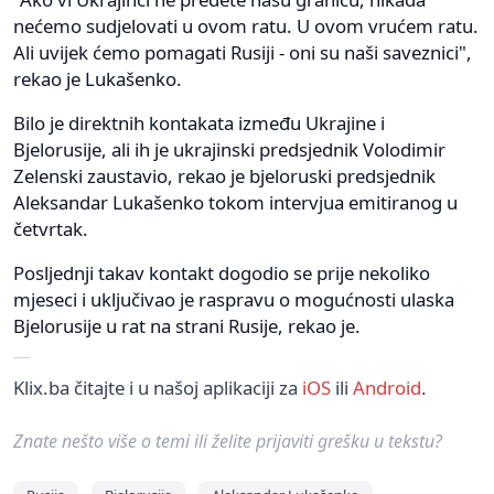
nećemo sudjelovati u ovom ratu. U ovom vrućem ratu.
Ali uvijek ćemo pomagati Rusiji - oni su naši saveznici",
rekao je Lukašenko.
Bilo je direktnih kontakata između Ukrajine i
Bjelorusije, ali ih je ukrajinski predsjednik Volodimir
Zelenski zaustavio, rekao je bjeloruski predsjednik
Aleksandar Lukašenko tokom intervjua emitiranog u
četvrtak.
Posljednji takav kontakt dogodio se prije nekoliko
mjeseci i uključivao je raspravu o mogućnosti ulaska
Bjelorusije u rat na strani Rusije, rekao je.
Klix.ba čitajte i u našoj aplikaciji za
iOS
ili
Android
.
Znate nešto više o temi ili želite prijaviti grešku u tekstu?