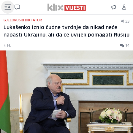
33
BJELORUSKI DIKTATOR
Lukašenko iznio čudne tvrdnje da nikad neće
napasti Ukrajinu, ali da će uvijek pomagati Rusiju
F. H.
14