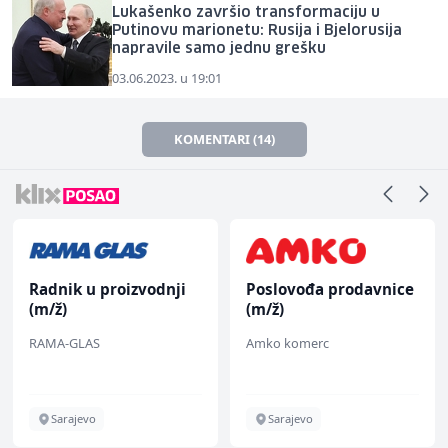
Lukašenko završio transformaciju u
Putinovu marionetu: Rusija i Bjelorusija
napravile samo jednu grešku
03.06.2023. u 19:01
KOMENTARI (14)
Radnik u proizvodnji
Poslovođa prodavnice
(m/ž)
(m/ž)
RAMA-GLAS
Amko komerc
Sarajevo
Sarajevo