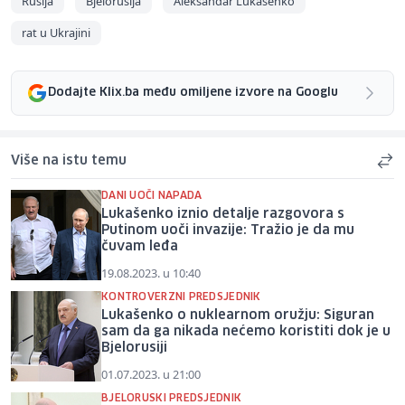
Rusija
Bjelorusija
Aleksandar Lukašenko
rat u Ukrajini
Dodajte Klix.ba među omiljene izvore na Googlu
Više na istu temu
DANI UOČI NAPADA
Lukašenko iznio detalje razgovora s
Putinom uoči invazije: Tražio je da mu
čuvam leđa
19.08.2023. u 10:40
KONTROVERZNI PREDSJEDNIK
Lukašenko o nuklearnom oružju: Siguran
sam da ga nikada nećemo koristiti dok je u
Bjelorusiji
01.07.2023. u 21:00
BJELORUSKI PREDSJEDNIK