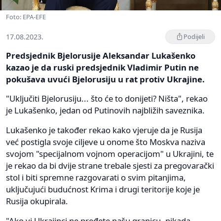
Foto: EPA-EFE
17.08.2023.
Podijeli
Predsjednik Bjelorusije Aleksandar Lukašenko
kazao je da ruski predsjednik Vladimir Putin ne
pokušava uvući Bjelorusiju u rat protiv Ukrajine.
"Uključiti Bjelorusiju... što će to donijeti? Ništa", rekao
je Lukašenko, jedan od Putinovih najbližih saveznika.
Lukašenko je također rekao kako vjeruje da je Rusija
već postigla svoje ciljeve u onome što Moskva naziva
svojom "specijalnom vojnom operacijom" u Ukrajini, te
je rekao da bi dvije strane trebale sjesti za pregovarački
stol i biti spremne razgovarati o svim pitanjima,
uključujući budućnost Krima i drugi teritorije koje je
Rusija okupirala.
"Ako vi Ukrajinci ne pređete našu granicu, nikada