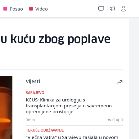
Posao
Video
ovu kuću zbog poplave
Vijesti
SARAJEVO
KCUS: Klinika za urologiju s
transplantacijom preselja u savremeno
opremljene prostorije
3min
0
0
TEKUĆE ODRŽAVANJE
"Vječna vatra" u Sarajevu zasjala u novom