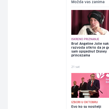
Možda vas zanima
ISKRENO PRIZNANJE
Brat Angeline Jolie na
razvoda otkrio da je ge
sam opsjednut Disney
princezama
21 sat
IZBORI U OKTOBRU
Evo ko su nositelji