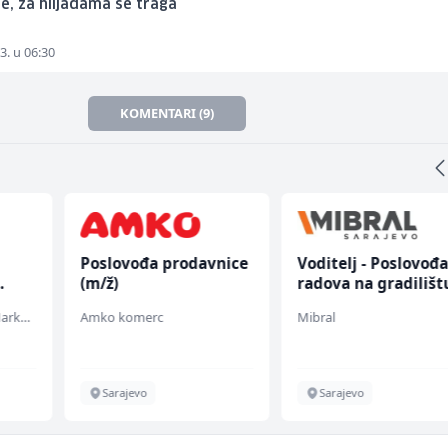
e, za hiljadama se traga
3. u 06:30
KOMENTARI (9)
Poslovođa prodavnice
Voditelj - Poslovođ
(m/ž)
radova na gradilišt
(m/ž)
Embers Call Center & Marketing
Amko komerc
Mibral
Sarajevo
Sarajevo