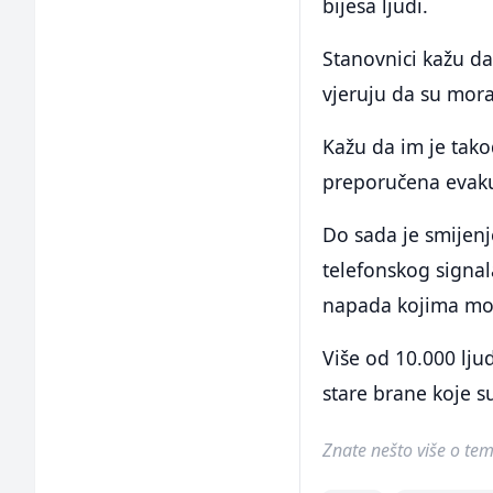
bijesa ljudi.
Stanovnici kažu da
vjeruju da su mora
Kažu da im je tako
preporučena evaku
Do sada je smijen
telefonskog signa
napada kojima mogu
Više od 10.000 lju
stare brane koje s
Znate nešto više o temi 