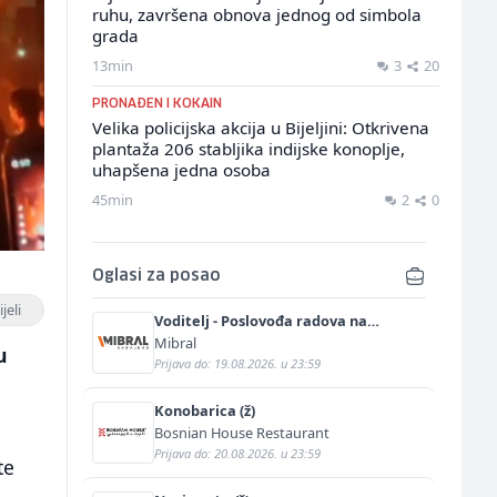
ruhu, završena obnova jednog od simbola
grada
13min
3
20
PRONAĐEN I KOKAIN
Velika policijska akcija u Bijeljini: Otkrivena
plantaža 206 stabljika indijske konoplje,
uhapšena jedna osoba
45min
2
0
Oglasi za posao
jeli
Voditelj - Poslovođa radova na
gradilištu (m/ž)
Mibral
u
Prijava do: 19.08.2026. u 23:59
Konobarica (ž)
Bosnian House Restaurant
Prijava do: 20.08.2026. u 23:59
te