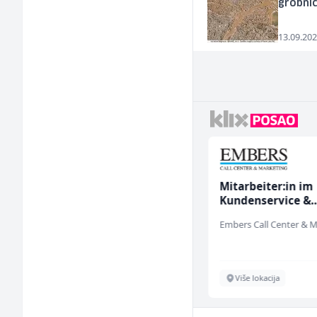
grobnic
13.09.202
Kundenbetreuer
Mitarbeiter:in im
(m/w)
Kundenservice &
Support (m/w/d)
Servicepoint
Sarajevo
Više lokacija