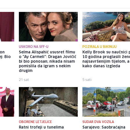
USKORO NA SFF-U
POZIRALA U BIKINIJU
kon
Selma Alispahić ususret filmu
Kelly Brook su naučnici p
j: Bio
o "Ay Carmeli": Dragan Jovičić
10 godina proglasili že
bi bio ponosan; nikada nisam
najsavršenijim tijelom, 
pomislila da igram s nekim
kako danas izgleda
drugim
21 sat
5 sati
OBORENE LETJELICE
SUDAR DVA VOZILA
Ratni trofeji u tunelima
Sarajevo: Saobraćajna