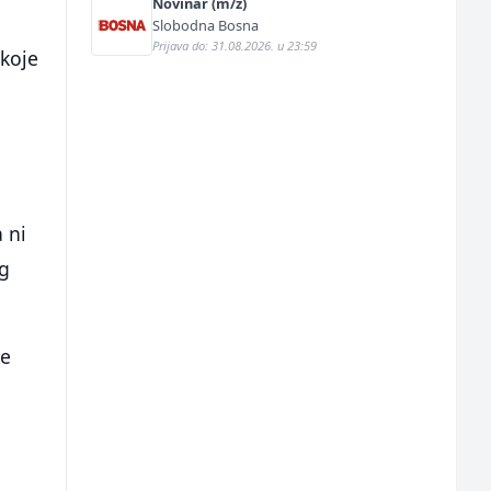
Novinar (m/ž)
Slobodna Bosna
Prijava do: 31.08.2026. u 23:59
 koje
 ni
og
je