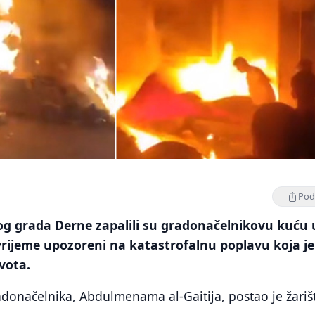
Podi
kog grada Derne zapalili su gradonačelnikovu kuću 
vrijeme upozoreni na katastrofalnu poplavu koja je
ivota.
onačelnika, Abdulmenama al-Gaitija, postao je žariš