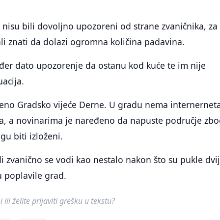
 nisu bili dovoljno upozoreni od strane zvaničnika, za
li znati da dolazi ogromna količina padavina.
đer dato upozorenje da ostanu kod kuće te im nije
acija.
jeno Gradsko vijeće Derne. U gradu nema internerneta
la, a novinarima je naređeno da napuste područje zb
 biti izloženi.
di zvanično se vodi kao nestalo nakon što su pukle dvi
u poplavile grad.
ili želite prijaviti grešku u tekstu?