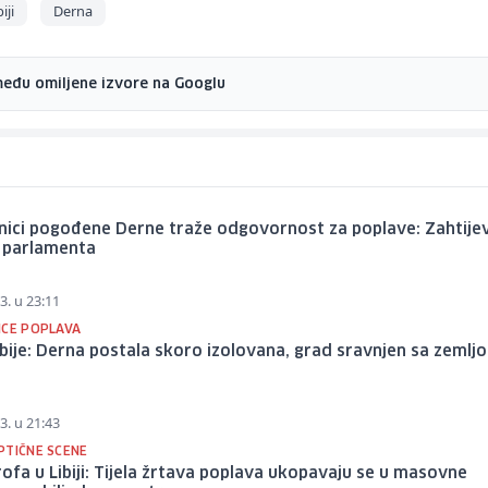
iji
Derna
među omiljene izvore na Googlu
nici pogođene Derne traže odgovornost za poplave: Zahtije
 parlamenta
3. u 23:11
ICE POPLAVA
ibije: Derna postala skoro izolovana, grad sravnjen sa zemlj
3. u 21:43
PTIČNE SCENE
ofa u Libiji: Tijela žrtava poplava ukopavaju se u masovne