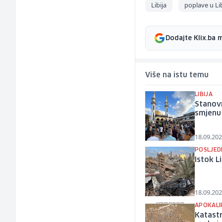
Libija
poplave u Lib
Dodajte Klix.ba 
Više na istu temu
LIBIJA
Stanov
smjenu
18.09.202
POSLJED
Istok L
18.09.202
APOKALI
Katastr