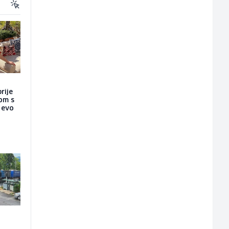
rije
nom s
a evo