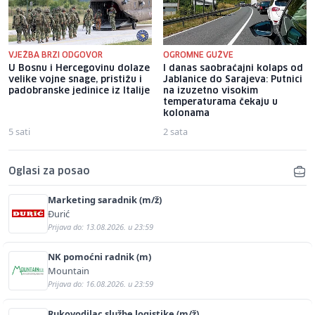
VJEŽBA BRZI ODGOVOR
OGROMNE GUŽVE
U Bosnu i Hercegovinu dolaze
I danas saobraćajni kolaps od
velike vojne snage, pristižu i
Jablanice do Sarajeva: Putnici
padobranske jedinice iz Italije
na izuzetno visokim
temperaturama čekaju u
kolonama
5 sati
2 sata
Oglasi za posao
Marketing saradnik (m/ž)
Đurić
Prijava do: 13.08.2026. u 23:59
NK pomoćni radnik (m)
Mountain
Prijava do: 16.08.2026. u 23:59
Rukovodilac službe logistike (m/ž)