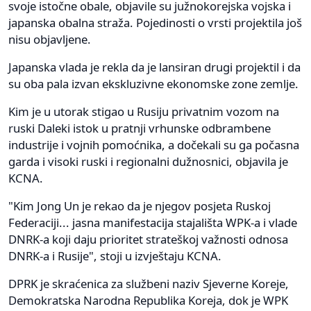
svoje istočne obale, objavile su južnokorejska vojska i
japanska obalna straža. Pojedinosti o vrsti projektila još
nisu objavljene.
Japanska vlada je rekla da je lansiran drugi projektil i da
su oba pala izvan ekskluzivne ekonomske zone zemlje.
Kim je u utorak stigao u Rusiju privatnim vozom na
ruski Daleki istok u pratnji vrhunske odbrambene
industrije i vojnih pomoćnika, a dočekali su ga počasna
garda i visoki ruski i regionalni dužnosnici, objavila je
KCNA.
"Kim Jong Un je rekao da je njegov posjeta Ruskoj
Federaciji... jasna manifestacija stajališta WPK-a i vlade
DNRK-a koji daju prioritet strateškoj važnosti odnosa
DNRK-a i Rusije", stoji u izvještaju KCNA.
DPRK je skraćenica za službeni naziv Sjeverne Koreje,
Demokratska Narodna Republika Koreja, dok je WPK