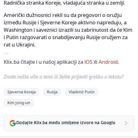
Radnička stranka Koreje, vladajuća stranka u zemlji.
Američki dužnosnici rekli su da pregovori o oružju
između Rusije i Sjeverne Koreje aktivno napreduju, a
Washington i saveznici izrazili su zabrinutost da će Kim
i Putin razgovarati o snabdijevanju Rusije oružjem za
rat u Ukrajini.
Klix.ba čitajte i u našoj aplikaciji za
iOS
ili
Android
.
Znate nešto više o temi ili želite prijaviti grešku u tekstu?
Sjeverna Koreja
Rusija
Vladimir Putin
Kim Jong-un
Dodajte Klix.ba među omiljene izvore na Googlu