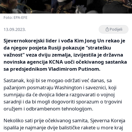
Foto: EPA-EFE
13.09.2023.
Podijeli
Sjevernokorejski lider i vođa Kim Jong Un rekao je
da njegov posjeta Rusiji pokazuje "stratešku
važnost" veza dviju zemalja, izvijestila je državna
novinska agencija KCNA uoči očekivanog sastanka
sa predsjednikom Vladimirom Putinom.
Sastanak, koji bi se mogao održati već danas, sa
pažanjom posmatraju Washington i saveznici, koji
sumnjaju da će dvojica lidera razgovarati o vojnoj
saradnji i da bi mogli dogovoriti sporazum o trgovini
oružjem i odbrambenom tehnologijom.
Nekoliko sati prije očekivanog samita, Sjeverna Koreja
ispalila je najmanje dvije balističke rakete u more kraj