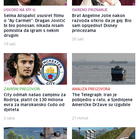
USKORO NA SFF-U
ISKRENO PRIZNANJE
Selma Alispahić ususret filmu
Brat Angeline Jolie nakon
o "Ay Carmeli": Dragan Jovičić
razvoda otkrio da je gej: Bio
bi bio ponosan; nikada nisam
sam opsjednut Disney
pomislila da igram s nekim
princezama
drugim
20 sati
19 sati
ZAVRŠNI PREGOVORI
ANALIZA PREGOVORA
City odmah našao zamjenu za
The Telegraph: Iran je
Rodrija, platit će 130 miliona
pobijedio u ratu, a Sjedinjene
eura za marokansko čudo od
Američke Države su izgubile
djeteta
2 sata
21 minut