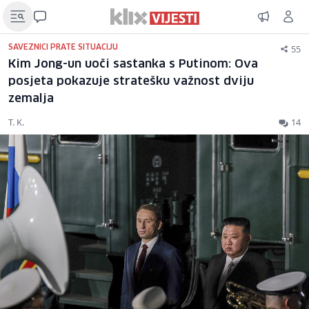
55
SAVEZNICI PRATE SITUACIJU
Kim Jong-un uoči sastanka s Putinom: Ova
posjeta pokazuje stratešku važnost dviju
zemalja
T. K.
14