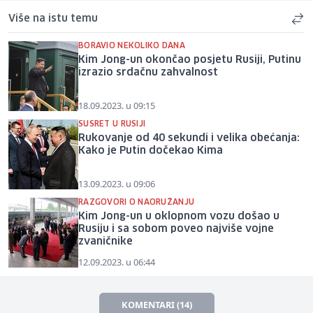
Više na istu temu
BORAVIO NEKOLIKO DANA
Kim Jong-un okončao posjetu Rusiji, Putinu
izrazio srdačnu zahvalnost
18.09.2023. u 09:15
SUSRET U RUSIJI
Rukovanje od 40 sekundi i velika obećanja:
Kako je Putin dočekao Kima
13.09.2023. u 09:06
RAZGOVORI O NAORUŽANJU
Kim Jong-un u oklopnom vozu došao u
Rusiju i sa sobom poveo najviše vojne
zvaničnike
12.09.2023. u 06:44
KOMENTARI (14)