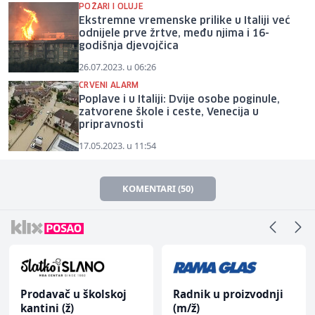
POŽARI I OLUJE
Ekstremne vremenske prilike u Italiji već
odnijele prve žrtve, među njima i 16-
godišnja djevojčica
26.07.2023. u 06:26
CRVENI ALARM
Poplave i u Italiji: Dvije osobe poginule,
zatvorene škole i ceste, Venecija u
pripravnosti
17.05.2023. u 11:54
KOMENTARI (50)
Prodavač u školskoj
Radnik u proizvodnji
kantini (ž)
(m/ž)