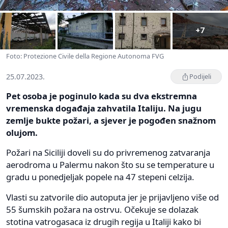
+7
Foto: Protezione Civile della Regione Autonoma FVG
25.07.2023.
Podijeli
Pet osoba je poginulo kada su dva ekstremna
vremenska događaja zahvatila Italiju. Na jugu
zemlje bukte požari, a sjever je pogođen snažnom
olujom.
Požari na Siciliji doveli su do privremenog zatvaranja
aerodroma u Palermu nakon što su se temperature u
gradu u ponedjeljak popele na 47 stepeni celzija.
Vlasti su zatvorile dio autoputa jer je prijavljeno više od
55 šumskih požara na ostrvu. Očekuje se dolazak
stotina vatrogasaca iz drugih regija u Italiji kako bi