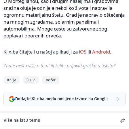
U Morteglianou, kao i drugim naseljima i gradovima
snažna oluja je odnijela nekoliko života i napravila
ogromnu materijalnu štetu. Grad je napravio oštećenja
na mnogim zgradama, solarnim panelima i
automobilima. Mnoge ceste su zatvorene zbog
poplava i oborenih drveća.
Klix.ba čitajte i u našoj aplikaciji za
iOS
ili
Android
.
Znate nešto više o temi ili želite prijaviti grešku u tekstu?
Italija
Oluja
požar
Dodajte Klix.ba među omiljene izvore na Googlu
Više na istu temu