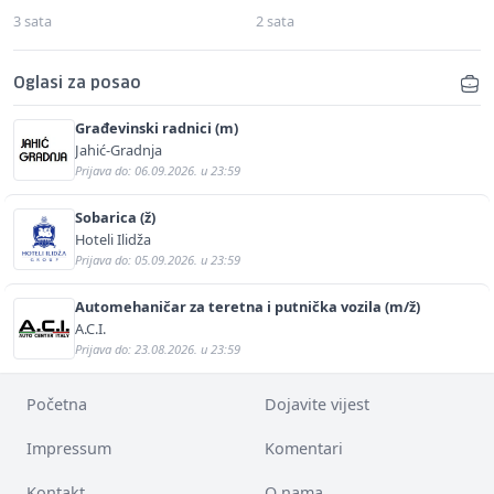
3 sata
2 sata
Oglasi za posao
Građevinski radnici (m)
Jahić-Gradnja
Prijava do: 06.09.2026. u 23:59
Sobarica (ž)
Hoteli Ilidža
Prijava do: 05.09.2026. u 23:59
Automehaničar za teretna i putnička vozila (m/ž)
A.C.I.
Prijava do: 23.08.2026. u 23:59
Početna
Dojavite vijest
Impressum
Komentari
Kontakt
O nama