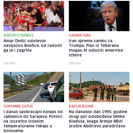
NAKON UTAKMICE
LUKAVA IGRA
Amar Dedić oduševio
Iran sprema zamku za
navijačicu Benfice, od radosti
Trumpa: Plan iz Teherana
ga je i zagrlila
mogao bi odlučiti američke
izbore
14 min
24 min
OGROMNE GUŽVE
KAPIJA BOSNE
I danas saobraćajni kolaps od
Na današnji dan 1995. godine
Jablanice do Sarajeva: Putnici
drugi put oslobođena Velika
na izuzetno visokim
Kladuša, snage Armije RBiH
temperaturama čekaju u
srušile Abdićevu paradržavu
kolonama