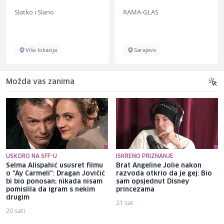
Slatko i Slano
RAMA-GLAS
Više lokacija
Sarajevo
Možda vas zanima
USKORO NA SFF-U
ISKRENO PRIZNANJE
Selma Alispahić ususret filmu
Brat Angeline Jolie nakon
o "Ay Carmeli": Dragan Jovičić
razvoda otkrio da je gej: Bio
bi bio ponosan; nikada nisam
sam opsjednut Disney
pomislila da igram s nekim
princezama
drugim
21 sat
20 sati