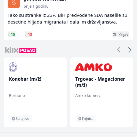
prije 1 godinu
Tako su stranke iz 23% BiH predvođene SDA naselile su
desetine hiljada migranata i dala im državljanstva.
↑
15
↓
13
Prijavi
Konobar (m/ž)
Trgovac - Magacioner
(m/ž)
Borbono
Amko komerc
Sarajevo
Fojnica