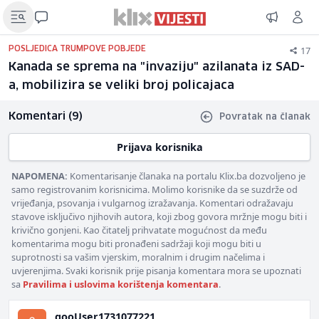
17
POSLJEDICA TRUMPOVE POBJEDE
Kanada se sprema na "invaziju" azilanata iz SAD-
a, mobilizira se veliki broj policajaca
Komentari (9)
Povratak na članak
Prijava korisnika
NAPOMENA:
Komentarisanje članaka na portalu Klix.ba dozvoljeno je
samo registrovanim korisnicima. Molimo korisnike da se suzdrže od
vrijeđanja, psovanja i vulgarnog izražavanja. Komentari odražavaju
stavove isključivo njihovih autora, koji zbog govora mržnje mogu biti i
krivično gonjeni. Kao čitatelj prihvatate mogućnost da među
komentarima mogu biti pronađeni sadržaji koji mogu biti u
suprotnosti sa vašim vjerskim, moralnim i drugim načelima i
uvjerenjima. Svaki korisnik prije pisanja komentara mora se upoznati
sa
Pravilima i uslovima korištenja komentara
.
gooUser1731077221