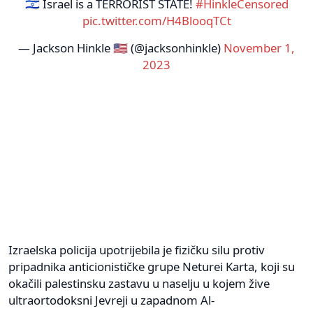
🇮🇱 Israel is a TERRORIST STATE!
#HinkleCensored
pic.twitter.com/H4BlooqTCt
— Jackson Hinkle 🇺🇸 (@jacksonhinkle)
November 1,
2023
Izraelska policija upotrijebila je fizičku silu protiv
pripadnika anticionističke grupe Neturei Karta, koji su
okačili palestinsku zastavu u naselju u kojem žive
ultraortodoksni Jevreji u zapadnom Al-