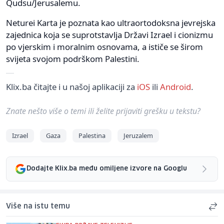
Qudsu/Jerusalemu.
Neturei Karta je poznata kao ultraortodoksna jevrejska
zajednica koja se suprotstavlja Državi Izrael i cionizmu
po vjerskim i moralnim osnovama, a ističe se širom
svijeta svojom podrškom Palestini.
Klix.ba čitajte i u našoj aplikaciji za
iOS
ili
Android
.
Znate nešto više o temi ili želite prijaviti grešku u tekstu?
Izrael
Gaza
Palestina
Jeruzalem
Dodajte Klix.ba među omiljene izvore na Googlu
Više na istu temu