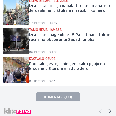
EKIPA DRŽAVE TELEVIZIJE
Izraelska policija napala turske novinare u
Jerusalemu, pištoljem im razbili kameru
17.11.2023. u 18:29
TAMO NEMA HAMASA
Izraelske snage ubile 15 Palestinaca tokom
racija na okupiranoj Zapadnoj obali
09.11.2023. u 21:30
IZAZVALO OSUDE
Radikalni jevreji snimljeni kako pljuju na
kršćane u Starom gradu u Jeru
04.10.2023. u 20:18
KOMENTARI (133)