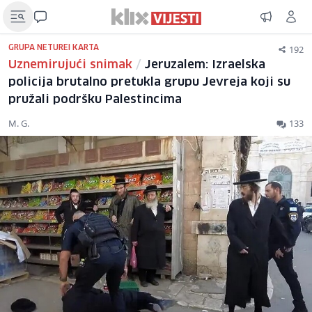
192
GRUPA NETUREI KARTA
Uznemirujući snimak
/
Jeruzalem: Izraelska
policija brutalno pretukla grupu Jevreja koji su
pružali podršku Palestincima
M. G.
133