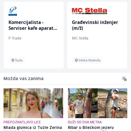
Komercijalista -
Građevinski inženjer
Serviser kafe aparata
(m/ž)
(m/ž)
P Trade
MC-Stella
Tuzla
Velika Kladuša
Možda vas zanima
PREPOZNATLJIVO LICE
DUŽI OD DVA METRA
Mlada glumica iz Tuzle Zerina
Ribar u Bilećkom jezeru