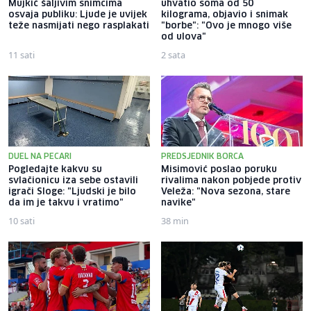
Mujkić šaljivim snimcima
uhvatio soma od 50
osvaja publiku: Ljude je uvijek
kilograma, objavio i snimak
teže nasmijati nego rasplakati
"borbe": "Ovo je mnogo više
od ulova"
11 sati
2 sata
DUEL NA PECARI
PREDSJEDNIK BORCA
Pogledajte kakvu su
Misimović poslao poruku
svlačionicu iza sebe ostavili
rivalima nakon pobjede protiv
igrači Sloge: "Ljudski je bilo
Veleža: "Nova sezona, stare
da im je takvu i vratimo"
navike"
10 sati
38 min