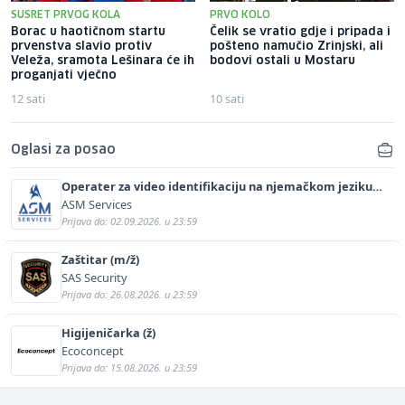
SUSRET PRVOG KOLA
PRVO KOLO
Borac u haotičnom startu
Čelik se vratio gdje i pripada i
prvenstva slavio protiv
pošteno namučio Zrinjski, ali
Veleža, sramota Lešinara će ih
bodovi ostali u Mostaru
proganjati vječno
12 sati
10 sati
Oglasi za posao
Operater za video identifikaciju na njemačkom jeziku
(m/ž)
ASM Services
Prijava do: 02.09.2026. u 23:59
Zaštitar (m/ž)
SAS Security
Prijava do: 26.08.2026. u 23:59
Higijeničarka (ž)
Ecoconcept
Prijava do: 15.08.2026. u 23:59