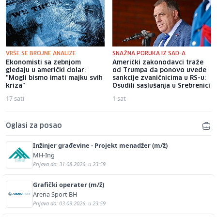
VRŠE SE BROJNE ANALIZE
SNAŽNA PORUKA IZ SAD-A
Ekonomisti sa zebnjom
Američki zakonodavci traže
gledaju u američki dolar:
od Trumpa da ponovo uvede
"Mogli bismo imati majku svih
sankcije zvaničnicima u RS-u:
kriza"
Osudili saslušanja u Srebrenici
17 sati
1 sat
Oglasi za posao
Inžinjer građevine - Projekt menadžer (m/ž)
MH-Ing
Prijava do: 31.08.2026. u 23:59
Grafički operater (m/ž)
Arena Sport BH
Prijava do: 03.09.2026. u 23:59