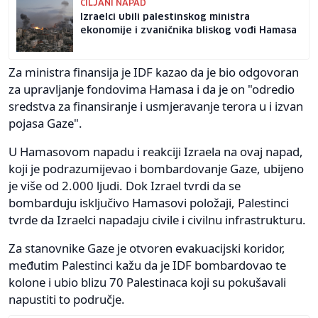
CILJANI NAPAD
Izraelci ubili palestinskog ministra
ekonomije i zvaničnika bliskog vođi Hamasa
Za ministra finansija je IDF kazao da je bio odgovoran
za upravljanje fondovima Hamasa i da je on "odredio
sredstva za finansiranje i usmjeravanje terora u i izvan
pojasa Gaze".
U Hamasovom napadu i reakciji Izraela na ovaj napad,
koji je podrazumijevao i bombardovanje Gaze, ubijeno
je više od 2.000 ljudi. Dok Izrael tvrdi da se
bombarduju isključivo Hamasovi položaji, Palestinci
tvrde da Izraelci napadaju civile i civilnu infrastrukturu.
Za stanovnike Gaze je otvoren evakuacijski koridor,
međutim Palestinci kažu da je IDF bombardovao te
kolone i ubio blizu 70 Palestinaca koji su pokušavali
napustiti to područje.