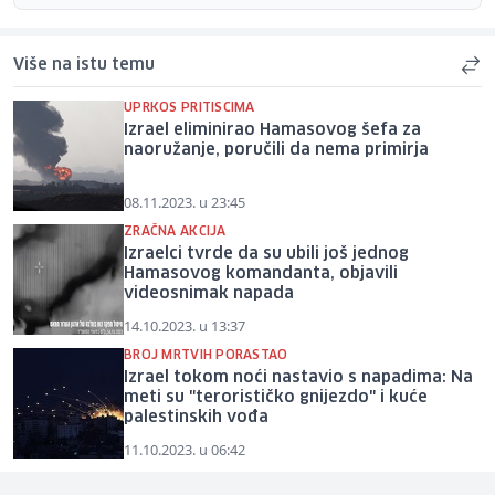
Više na istu temu
UPRKOS PRITISCIMA
Izrael eliminirao Hamasovog šefa za
naoružanje, poručili da nema primirja
08.11.2023. u 23:45
ZRAČNA AKCIJA
Izraelci tvrde da su ubili još jednog
Hamasovog komandanta, objavili
videosnimak napada
14.10.2023. u 13:37
BROJ MRTVIH PORASTAO
Izrael tokom noći nastavio s napadima: Na
meti su "terorističko gnijezdo" i kuće
palestinskih vođa
11.10.2023. u 06:42