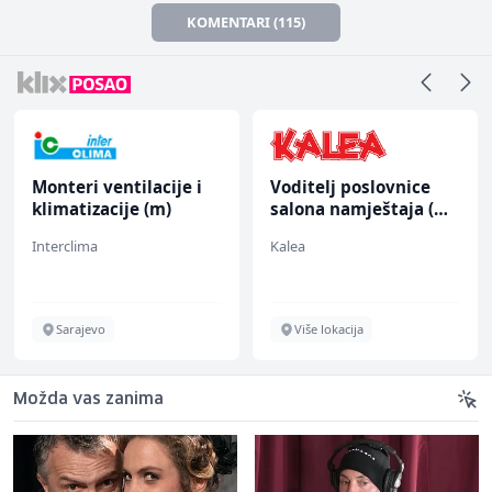
KOMENTARI (115)
Monteri ventilacije i
Voditelj poslovnice
klimatizacije (m)
salona namještaja (m/
ž)
Interclima
Kalea
Sarajevo
Više lokacija
Možda vas zanima