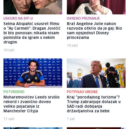
USKORO NA SFF-U
ISKRENO PRIZNANJE
Selma Alispahić ususret filmu
Brat Angeline Jolie nakon
o "Ay Carmeli": Dragan Jovičić
razvoda otkrio da je gej: Bio
bi bio ponosan; nikada nisam
sam opsjednut Disney
pomislila da igram s nekim
princezama
drugim
10 sati
10 sati
POTVRĐENO
POTPISAO UREDBE
Muharemovićev Leeds srušio
Kraj "porođajnog turizma"?
rekord i zvanično doveo
Trump zabranjuje dolazak u
veliko pojačanje iz
SAD radi dobijanja
Manchester Cityja
državljanstva za bebe
11 sati
1 sat