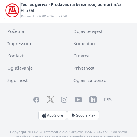
Točilac goriva - Prodavač na benzinskoj pumpi (m/ž)
Hifa-Oil
Prijava do: 08.08.2026. u 23:59
Početna
Dojavite vijest
Impressum
Komentari
Kontakt
O nama
Oglašavanje
Privatnost
Sigurnost
Oglasi za posao
Facebook
YouTube
LinkedIn
Twitter
Instagram
RSS
App Store
Google Play
Copyright 2000-2026 InterSoft d.o.o. Sarajevo. ISSN 2566-3771. Sva prava
zadržana. Zabranjeno preuzimanje sadržaja bez dozvole izdavača.