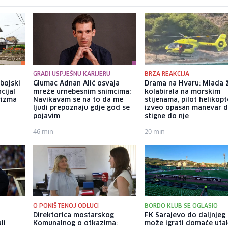
GRADI USPJEŠNU KARIJERU
BRZA REAKCIJA
bojski
Glumac Adnan Alić osvaja
Drama na Hvaru: Mlada 
cijal
mreže urnebesnim snimcima:
kolabirala na morskim
rizma
Navikavam se na to da me
stijenama, pilot helikop
ljudi prepoznaju gdje god se
izveo opasan manevar 
pojavim
stigne do nje
46 min
20 min
O PONIŠTENOJ ODLUCI
BORDO KLUB SE OGLASIO
Direktorica mostarskog
FK Sarajevo do daljnjeg
li
Komunalnog o otkazima:
može igrati domaće uta