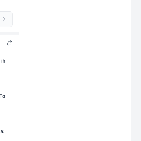
 ih
 To
a: