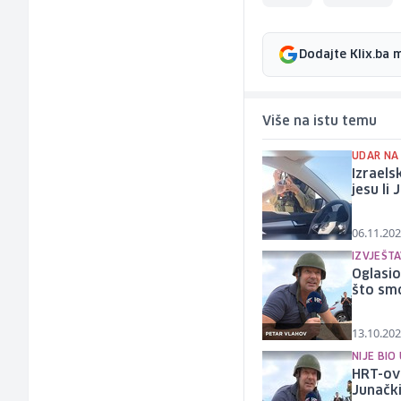
Dodajte Klix.ba 
Više na istu temu
UDAR NA
Izraels
jesu li 
06.11.202
IZVJEŠTA
Oglasio
što smo
13.10.202
NIJE BIO
HRT-ov 
Junački