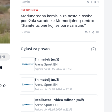
37min
1
1
SREBRENICA
Međunarodna komisija za nestale osobe
podržala saradnike Memorijalnog centra:
"Stanite uz one koji se bore za istinu"
58min
1
18
Oglasi za posao
jeli
Snimatelj (m/ž)
Arena Sport BH
ke
Prijava do: 03.09.2026. u 23:59
Snimatelj (m/ž)
Arena Sport BH
o o
Prijava do: 14.08.2026. u 23:59
Realizator – video mikser (m/ž)
Arena Sport BH
Prijava do: 03.09.2026. u 23:59