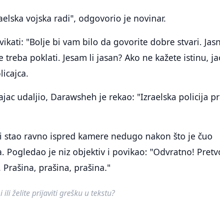
aelska vojska radi", odgovorio je novinar.
vikati: "Bolje bi vam bilo da govorite dobre stvari. Jas
treba poklati. Jesam li jasan? Ako ne kažete istinu, ja
licajca.
jac udaljio, Darawsheh je rekao: "Izraelska policija pr
o i stao ravno ispred kamere nedugo nakon što je čuo
 Pogledao je niz objektiv i povikao: "Odvratno! Pretv
Prašina, prašina, prašina."
ili želite prijaviti grešku u tekstu?