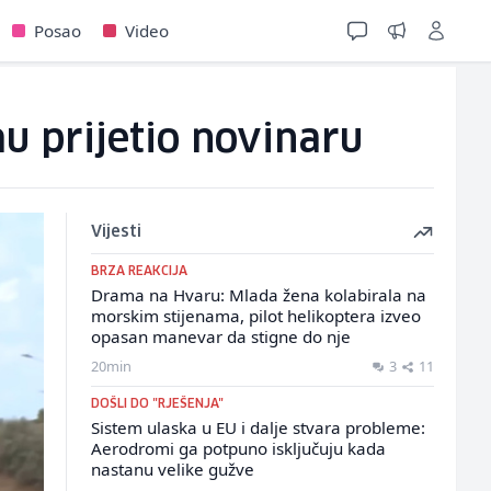
Posao
Video
mu prijetio novinaru
Vijesti
BRZA REAKCIJA
Drama na Hvaru: Mlada žena kolabirala na
morskim stijenama, pilot helikoptera izveo
opasan manevar da stigne do nje
20min
3
11
DOŠLI DO "RJEŠENJA"
Sistem ulaska u EU i dalje stvara probleme:
Aerodromi ga potpuno isključuju kada
nastanu velike gužve