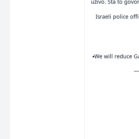
uživo. Šta to govor
Israeli police of
▪️We will reduce G
—