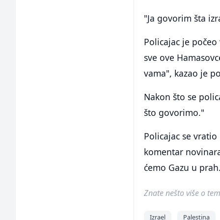
"Ja govorim šta izr
Policajac je počeo 
sve ove Hamasovce 
vama", kazao je po
Nakon što se polica
što govorimo."
Policajac se vrati
komentar novinara.
ćemo Gazu u prah. 
Znate nešto više o temi 
Izrael
Palestina