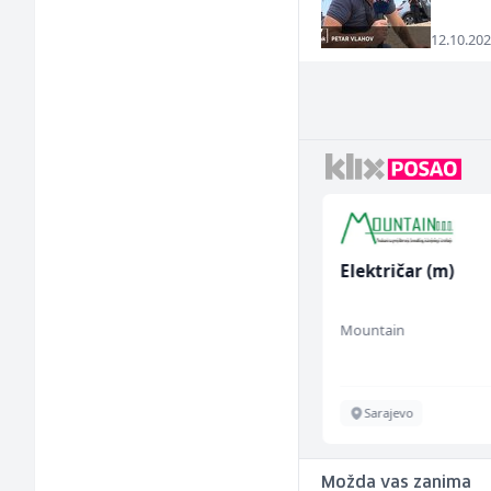
12.10.202
Kundenbetreuer
Električar (m)
(m/w)
Servicepoint
Mountain
Sarajevo
Sarajevo
Možda vas zanima