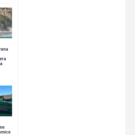
žena
tera
da
 ne
kmice