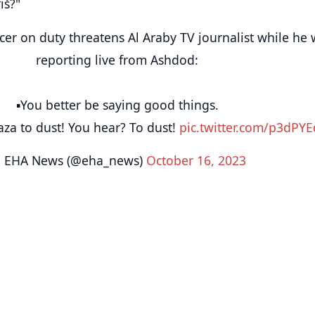
iš?"
ficer on duty threatens Al Araby TV journalist while he
reporting live from Ashdod:
▪️You better be saying good things.
aza to dust! You hear? To dust!
pic.twitter.com/p3dPYE
 EHA News (@eha_news)
October 16, 2023