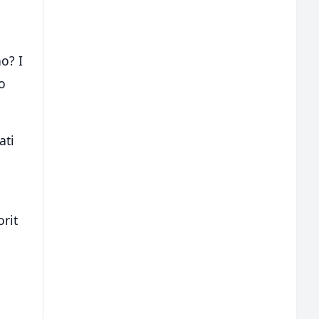
no? I
o
ati
orit