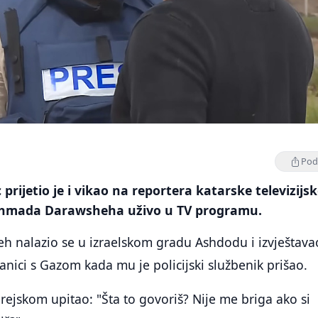
Podi
c prijetio je i vikao na reportera katarske televizijs
Ahmada Darawsheha uživo u TV programu.
h nalazio se u izraelskom gradu Ashdodu i izvještava
nici s Gazom kada mu je policijski službenik prišao.
brejskom upitao: "Šta to govoriš? Nije me briga ako si