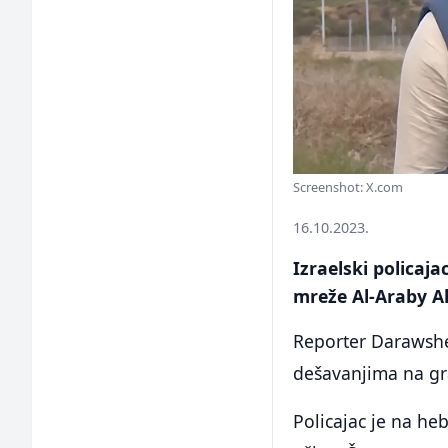
Screenshot: X.com
16.10.2023.
Izraelski policaja
mreže Al-Araby 
Reporter Darawshe
dešavanjima na gra
Policajac je na he