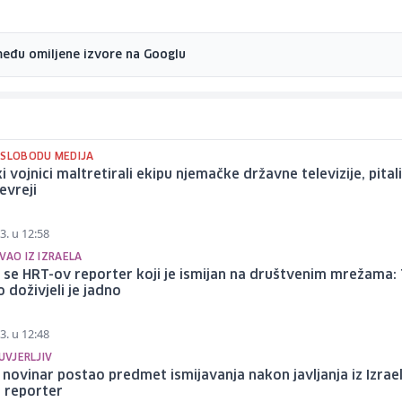
među omiljene izvore na Googlu
 SLOBODU MEDIJA
ki vojnici maltretirali ekipu njemačke državne televizije, pitali
Jevreji
3. u 12:58
VAO IZ IZRAELA
 se HRT-ov reporter koji je ismijan na društvenim mrežama:
 doživjeli je jadno
3. u 12:48
 UVJERLJIV
novinar postao predmet ismijavanja nakon javljanja iz Izrael
 reporter