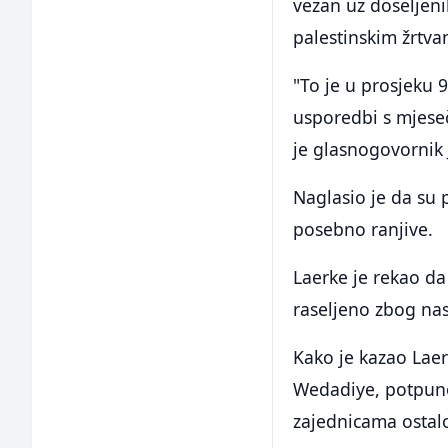
vezan uz doseljenik
palestinskim žrtva
"To je u prosjeku 
usporedbi s mjeseč
je glasnogovornik
Naglasio je da su 
posebno ranjive.
Laerke je rekao da
raseljeno zbog nasi
Kako je kazao Laerk
Wedadiye, potpuno 
zajednicama ostal