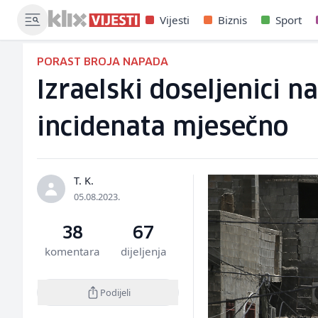
Vijesti
Biznis
Sport
PORAST BROJA NAPADA
Izraelski doseljenici n
incidenata mjesečno
T. K.
05.08.2023.
38
67
komentara
dijeljenja
Podijeli