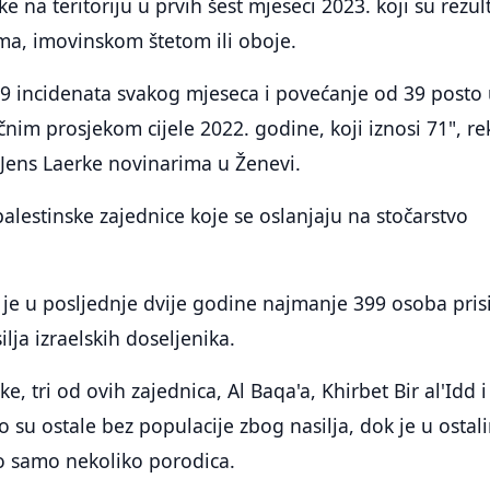
e na teritoriju u prvih šest mjeseci 2023. koji su rezult
ma, imovinskom štetom ili oboje.
99 incidenata svakog mjeseca i povećanje od 39 posto
nim prosjekom cijele 2022. godine, koji iznosi 71", r
 Jens Laerke novinarima u Ženevi.
palestinske zajednice koje se oslanjaju na stočarstvo
 je u posljednje dvije godine najmanje 399 osoba pris
lja izraelskih doseljenika.
e, tri od ovih zajednica, Al Baqa'a, Khirbet Bir al'Idd i
su ostale bez populacije zbog nasilja, dok je u ostal
o samo nekoliko porodica.