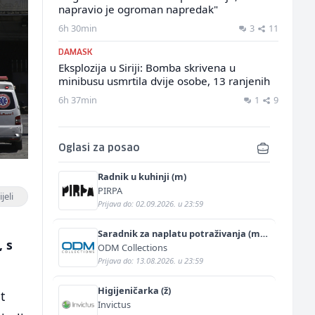
napravio je ogroman napredak"
6h 30min
3
11
DAMASK
Eksplozija u Siriji: Bomba skrivena u
minibusu usmrtila dvije osobe, 13 ranjenih
6h 37min
1
9
Oglasi za posao
Radnik u kuhinji (m)
PIRPA
jeli
Prijava do: 02.09.2026. u 23:59
Saradnik za naplatu potraživanja (m/
, s
ž)
ODM Collections
Prijava do: 13.08.2026. u 23:59
Higijeničarka (ž)
t
Invictus