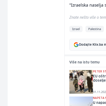
"Izraelska naselj
Znate nešto više o temi 
Izrael
Palestina
Dodajte Klix.ba 
Više na istu temu
PETER S
EU oštr
doselje
01.11.202
NAPETA 
U napad