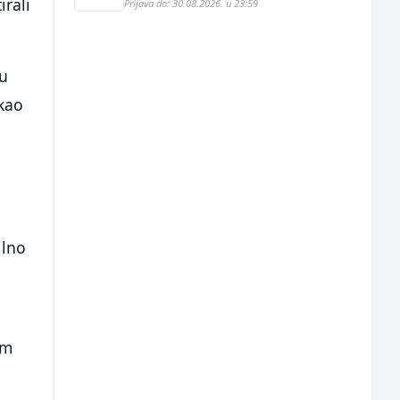
irali
Prijava do: 30.08.2026. u 23:59
 u
ekao
ilno
im