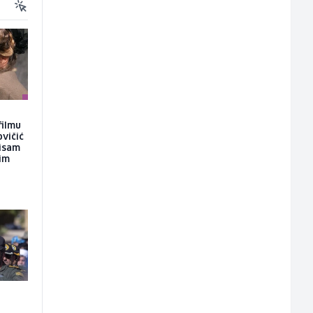
filmu
ovičić
nisam
kim