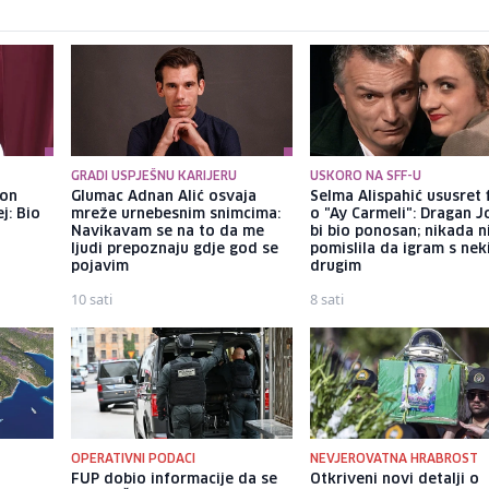
GRADI USPJEŠNU KARIJERU
USKORO NA SFF-U
kon
Glumac Adnan Alić osvaja
Selma Alispahić ususret 
j: Bio
mreže urnebesnim snimcima:
o "Ay Carmeli": Dragan J
Navikavam se na to da me
bi bio ponosan; nikada 
ljudi prepoznaju gdje god se
pomislila da igram s ne
pojavim
drugim
10 sati
8 sati
OPERATIVNI PODACI
NEVJEROVATNA HRABROST
H
FUP dobio informacije da se
Otkriveni novi detalji o