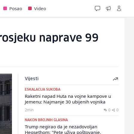
Posao
Video
 prosjeku naprave 99
Vijesti
ESKALACIJA SUKOBA
Raketni napad Huta na vojne kampove u
Jemenu: Najmanje 30 ubijenih vojnika
2min
0
0
NAKON BROJNIH GLASINA
Trump negirao da je nezadovoljan
Hegsethom: "Pete uživa poštovanje,