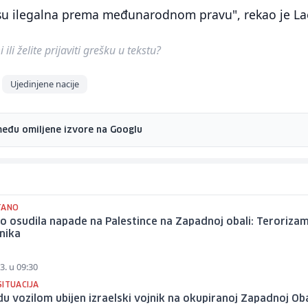
a su ilegalna prema međunarodnom pravu", rekao je La
ili želite prijaviti grešku u tekstu?
Ujedinjene nacije
među omiljene izvore na Googlu
TANO
o osudila napade na Palestince na Zapadnoj obali: Teroriza
nika
3. u 09:30
SITUACIJA
u vozilom ubijen izraelski vojnik na okupiranoj Zapadnoj Oba