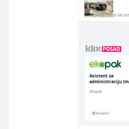
31.08.202
Električar (m)
Asistent za
administraciju (m
Mountain
Ekopak
Sarajevo
Sarajevo