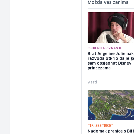
Možda vas zanima
ISKRENO PRIZNANJE
Brat Angeline Jolie na
razvoda otkrio da je ge
sam opsjednut Disney
princezama
9 sati
"TRI SESTRICE"
Nadomak granice s Bi