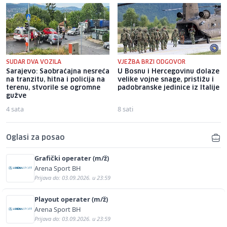
SUDAR DVA VOZILA
VJEŽBA BRZI ODGOVOR
Sarajevo: Saobraćajna nesreća
U Bosnu i Hercegovinu dolaze
na tranzitu, hitna i policija na
velike vojne snage, pristižu i
terenu, stvorile se ogromne
padobranske jedinice iz Italije
gužve
4 sata
8 sati
Oglasi za posao
Grafički operater (m/ž)
Arena Sport BH
Prijava do: 03.09.2026. u 23:59
Playout operater (m/ž)
Arena Sport BH
Prijava do: 03.09.2026. u 23:59