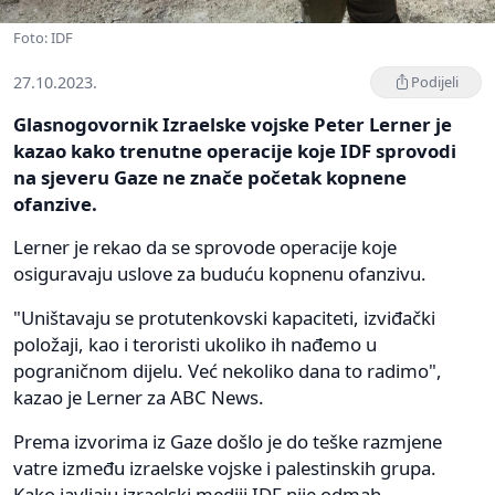
Foto: IDF
27.10.2023.
Podijeli
Glasnogovornik Izraelske vojske Peter Lerner je
kazao kako trenutne operacije koje IDF sprovodi
na sjeveru Gaze ne znače početak kopnene
ofanzive.
Lerner je rekao da se sprovode operacije koje
osiguravaju uslove za buduću kopnenu ofanzivu.
"Uništavaju se protutenkovski kapaciteti, izviđački
položaji, kao i teroristi ukoliko ih nađemo u
pograničnom dijelu. Već nekoliko dana to radimo",
kazao je Lerner za ABC News.
Prema izvorima iz Gaze došlo je do teške razmjene
vatre između izraelske vojske i palestinskih grupa.
Kako javljaju izraelski mediji IDF nije odmah