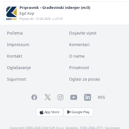
Pripravnik – Građevinski inženjer (m/ž)
Egić Kop
Prijava do: 15.08.2026. u 23:59
Početna
Dojavite vijest
Impressum
Komentari
Kontakt
O nama
Oglašavanje
Privatnost
Sigurnost
Oglasi za posao
Facebook
YouTube
LinkedIn
Twitter
Instagram
RSS
App Store
Google Play
Copyright 2000-2026 InterSoft d.o.o. Sarajevo. ISSN 2566-3771. Sva prava