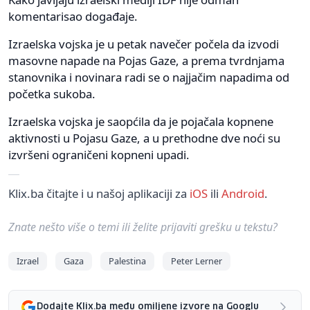
komentarisao događaje.
Izraelska vojska je u petak navečer počela da izvodi
masovne napade na Pojas Gaze, a prema tvrdnjama
stanovnika i novinara radi se o najjačim napadima od
početka sukoba.
Izraelska vojska je saopćila da je pojačala kopnene
aktivnosti u Pojasu Gaze, a u prethodne dve noći su
izvršeni ograničeni kopneni upadi.
Klix.ba čitajte i u našoj aplikaciji za
iOS
ili
Android
.
Znate nešto više o temi ili želite prijaviti grešku u tekstu?
Izrael
Gaza
Palestina
Peter Lerner
Dodajte Klix.ba među omiljene izvore na Googlu