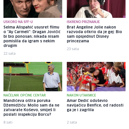
USKORO NA SFF-U
ISKRENO PRIZNANJE
Selma Alispahić ususret filmu
Brat Angeline Jolie nakon
o "Ay Carmeli": Dragan Jovičić
razvoda otkrio da je gej: Bio
bi bio ponosan; nikada nisam
sam opsjednut Disney
pomislila da igram s nekim
princezama
drugim
23 sata
22 sata
NAČELNIK OPĆINE CENTAR
NAKON UTAKMICE
Mandićeva oštra poruka
Amar Dedić oduševio
Džemidžiću: Molio sam da ne
navijačicu Benfice, od radosti
zatvarate Koševo, smiješ li
ga je i zagrlila
poslati inspekciju Borcu?
8 sati
2 sata