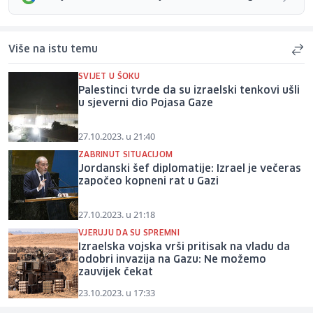
Više na istu temu
SVIJET U ŠOKU
Palestinci tvrde da su izraelski tenkovi ušli
u sjeverni dio Pojasa Gaze
27.10.2023. u 21:40
ZABRINUT SITUACIJOM
Jordanski šef diplomatije: Izrael je večeras
započeo kopneni rat u Gazi
27.10.2023. u 21:18
VJERUJU DA SU SPREMNI
Izraelska vojska vrši pritisak na vladu da
odobri invazija na Gazu: Ne možemo
zauvijek čekat
23.10.2023. u 17:33