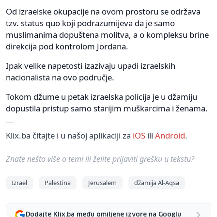
Od izraelske okupacije na ovom prostoru se održava
tzv. status quo koji podrazumijeva da je samo
muslimanima dopuštena molitva, a o kompleksu brine
direkcija pod kontrolom Jordana.
Ipak velike napetosti izazivaju upadi izraelskih
nacionalista na ovo područje.
Tokom džume u petak izraelska policija je u džamiju
dopustila pristup samo starijim muškarcima i ženama.
Klix.ba čitajte i u našoj aplikaciji za
iOS
ili
Android
.
Znate nešto više o temi ili želite prijaviti grešku u tekstu?
Izrael
Palestina
Jerusalem
džamija Al-Aqsa
Dodajte Klix.ba među omiljene izvore na Googlu