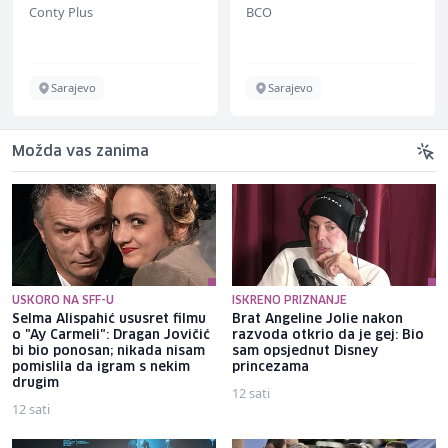
Conty Plus
BCO
Sarajevo
Sarajevo
Možda vas zanima
USKORO NA SFF-U
ISKRENO PRIZNANJE
Selma Alispahić ususret filmu
Brat Angeline Jolie nakon
o "Ay Carmeli": Dragan Jovičić
razvoda otkrio da je gej: Bio
bi bio ponosan; nikada nisam
sam opsjednut Disney
pomislila da igram s nekim
princezama
drugim
12 sati
12 sati