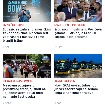
OZNAČIO KRIVCE
IZGUBLJEN U PREVODU
Suljagić se zahvalio američkim
Srbijanci i muslimani: Vučićeva
zakonodavcima: Nećemo biti
galama u Mrkonjić Gradu u
zastrašeni i nastavit ćemo
sukobu s činjenicama
braniti istinu
1 sat
21 sat
CILJAO JE NASTAVNIKE
JAVNI PRIJEVOZ
Masovna pucnjava u
Novi GRAS-ovi autobusi od
prestižnoj srednjoj školi na
jutros saobraćaju na sedam
Tajlandu: Učenik (14) ubio
linija u Kantonu Sarajevo
najmanje šest osoba
2 sata
1 sat