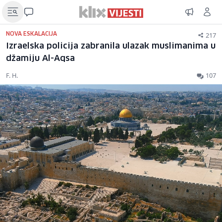
217
NOVA ESKALACIJA
Izraelska policija zabranila ulazak muslimanima u
džamiju Al-Aqsa
F. H.
107