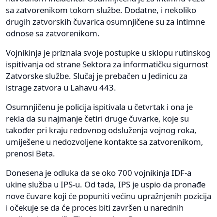
sa zatvorenikom tokom službe. Dodatne, i nekoliko
drugih zatvorskih čuvarica osumnjičene su za intimne
odnose sa zatvorenikom.
Vojnikinja je priznala svoje postupke u sklopu rutinskog
ispitivanja od strane Sektora za informatičku sigurnost
Zatvorske službe. Slučaj je prebačen u Jedinicu za
istrage zatvora u Lahavu 443.
Osumnjičenu je policija ispitivala u četvrtak i ona je
rekla da su najmanje četiri druge čuvarke, koje su
također pri kraju redovnog odsluženja vojnog roka,
umiješene u nedozvoljene kontakte sa zatvorenikom,
prenosi Beta.
Donesena je odluka da se oko 700 vojnikinja IDF-a
ukine služba u IPS-u. Od tada, IPS je uspio da pronađe
nove čuvare koji će popuniti većinu upražnjenih pozicija
i očekuje se da će proces biti završen u narednih