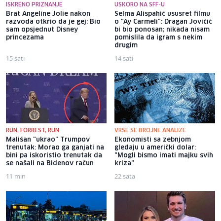
ISKRENO PRIZNANJE
USKORO NA SFF-U
Brat Angeline Jolie nakon
Selma Alispahić ususret filmu
razvoda otkrio da je gej: Bio
o "Ay Carmeli": Dragan Jovičić
sam opsjednut Disney
bi bio ponosan; nikada nisam
princezama
pomislila da igram s nekim
drugim
15 sati
14 sati
RUN, FORREST, RUN
VRŠE SE BROJNE ANALIZE
Mališan "ukrao" Trumpov
Ekonomisti sa zebnjom
trenutak: Morao ga ganjati na
gledaju u američki dolar:
bini pa iskoristio trenutak da
"Mogli bismo imati majku svih
se našali na Bidenov račun
kriza"
11 min
22 sata