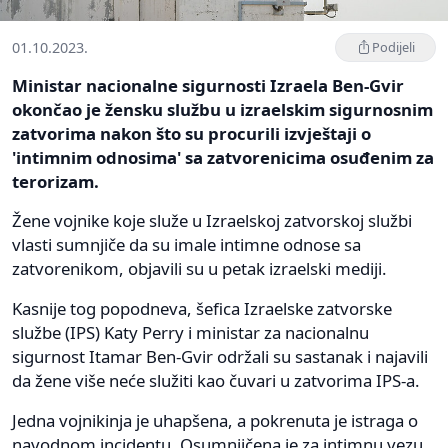
01.10.2023.
Podijeli
Ministar nacionalne sigurnosti Izraela Ben-Gvir
okončao je žensku službu u izraelskim sigurnosnim
zatvorima nakon što su procurili izvještaji o
'intimnim odnosima' sa zatvorenicima osuđenim za
terorizam.
Žene vojnike koje služe u Izraelskoj zatvorskoj službi
vlasti sumnjiče da su imale intimne odnose sa
zatvorenikom, objavili su u petak izraelski mediji.
Kasnije tog popodneva, šefica Izraelske zatvorske
službe (IPS) Katy Perry i ministar za nacionalnu
sigurnost Itamar Ben-Gvir održali su sastanak i najavili
da žene više neće služiti kao čuvari u zatvorima IPS-a.
Jedna vojnikinja je uhapšena, a pokrenuta je istraga o
navodnom incidentu. Osumnjičena je za intimnu vezu