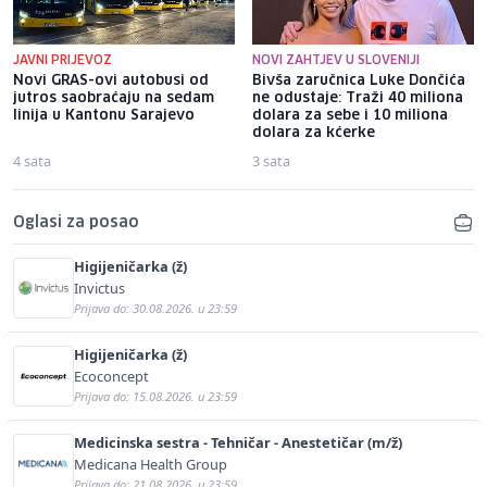
JAVNI PRIJEVOZ
NOVI ZAHTJEV U SLOVENIJI
Novi GRAS-ovi autobusi od
Bivša zaručnica Luke Dončića
jutros saobraćaju na sedam
ne odustaje: Traži 40 miliona
linija u Kantonu Sarajevo
dolara za sebe i 10 miliona
dolara za kćerke
4 sata
3 sata
Oglasi za posao
Higijeničarka (ž)
Invictus
Prijava do: 30.08.2026. u 23:59
Higijeničarka (ž)
Ecoconcept
Prijava do: 15.08.2026. u 23:59
Medicinska sestra - Tehničar - Anestetičar (m/ž)
Medicana Health Group
Prijava do: 21.08.2026. u 23:59