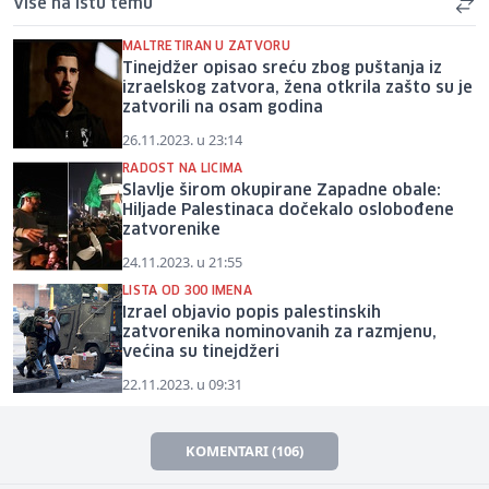
Više na istu temu
MALTRETIRAN U ZATVORU
Tinejdžer opisao sreću zbog puštanja iz
izraelskog zatvora, žena otkrila zašto su je
zatvorili na osam godina
26.11.2023. u 23:14
RADOST NA LICIMA
Slavlje širom okupirane Zapadne obale:
Hiljade Palestinaca dočekalo oslobođene
zatvorenike
24.11.2023. u 21:55
LISTA OD 300 IMENA
Izrael objavio popis palestinskih
zatvorenika nominovanih za razmjenu,
većina su tinejdžeri
22.11.2023. u 09:31
KOMENTARI (106)