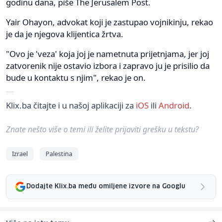
godinu dana, piše The Jerusalem Post.
Yair Ohayon, advokat koji je zastupao vojnikinju, rekao
je da je njegova klijentica žrtva.
"Ovo je 'veza' koja joj je nametnuta prijetnjama, jer joj
zatvorenik nije ostavio izbora i zapravo ju je prisilio da
bude u kontaktu s njim", rekao je on.
Klix.ba čitajte i u našoj aplikaciji za
iOS
ili
Android
.
Znate nešto više o temi ili želite prijaviti grešku u tekstu?
Izrael
Palestina
Dodajte Klix.ba među omiljene izvore na Googlu