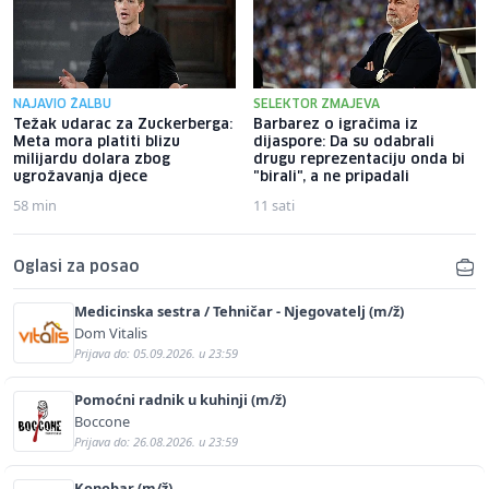
NAJAVIO ŽALBU
SELEKTOR ZMAJEVA
Težak udarac za Zuckerberga:
Barbarez o igračima iz
Meta mora platiti blizu
dijaspore: Da su odabrali
milijardu dolara zbog
drugu reprezentaciju onda bi
ugrožavanja djece
"birali", a ne pripadali
58 min
11 sati
Oglasi za posao
Medicinska sestra / Tehničar - Njegovatelj (m/ž)
Dom Vitalis
Prijava do: 05.09.2026. u 23:59
Pomoćni radnik u kuhinji (m/ž)
Boccone
Prijava do: 26.08.2026. u 23:59
Konobar (m/ž)