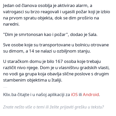
Jedan od članova osoblja je aktivirao alarm, a
vatrogasci su brzo reagovali i ugasili požar koji je izbio
na prvom spratu objekta, dok se dim proširio na
naredni.
"Dim je smrtonosan kao i požar", dodao je Sala.
Sve osobe koje su transportovane u bolnicu otrovane
su dimom, a 14 se nalazi u ozbiljnom stanju.
U staračkom domu je bilo 167 osoba koje trebaju
različit nivo njege. Dom je u vlasništvu gradskih vlasti,
no vodi ga grupa koja obavlja slične poslove s drugim
stambenim objektima u Italiji.
Klix.ba čitajte i u našoj aplikaciji za
iOS
ili
Android
.
Znate nešto više o temi ili želite prijaviti grešku u tekstu?