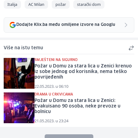
Italija
AC Milan
požar
starački dom
Dodajte Klix.ba među omiljene izvore na Googlu
Više na istu temu
SMJEŠTENI NA SIGURNO
Požar u Domu za stara lica u Zenici krenuo
iz sobe jednog od korisnika, nema teško
povrijeđenih
22.05.2023. u 06:10
DRAMA U CRKVICAMA
Požar u Domu za stara lica u Zenici:
Evakuisano 90 osoba, neke prevoze u
bolnicu
21.05.2023. u 23:24