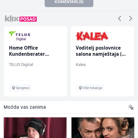
KOMENTARI (0)
Home Office
Voditelj poslovnice
Kundenberater
salona namještaja (m/
(m/w/d) für ein
ž)
TELUS Digital
Kalea
renommiertes
Schuhunternehmen
Sarajevo
Više lokacija
Možda vas zanima