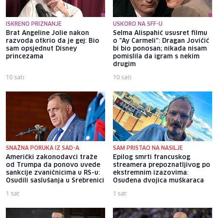
ISKRENO PRIZNANJE
USKORO NA SFF-U
Brat Angeline Jolie nakon
Selma Alispahić ususret filmu
razvoda otkrio da je gej: Bio
o "Ay Carmeli": Dragan Jovičić
sam opsjednut Disney
bi bio ponosan; nikada nisam
princezama
pomislila da igram s nekim
drugim
10 sati
10 sati
SNAŽNA PORUKA IZ SAD-A
SAM PRISTAO NA NASILJE
Američki zakonodavci traže
Epilog smrti francuskog
od Trumpa da ponovo uvede
streamera prepoznatljivog po
sankcije zvaničnicima u RS-u:
ekstremnim izazovima:
Osudili saslušanja u Srebrenici
Osuđena dvojica muškaraca
1 sat
1 sat