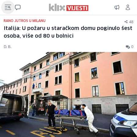
48
RANO JUTROS U MILANU
Italija: U požaru u staračkom domu poginulo šest
osoba, više od 80 u bolnici
D. B.
0