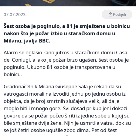
07.07.2023.
Podijeli
Šest osoba je poginulo, a 81 je smještena u bolnicu
nakon što je požar izbio u staračkom domu u
Milanu, javlja BBC.
Alarm se oglasio rano jutros u staračkom domu Casa
dei Coniugi, a iako je požar brzo ugašen, šest osoba je
poginulo. Ukupno 81 osoba je transportovana u
bolnicu.
Gradonačelnik Milana Giuseppe Sala je rekao da su
vatrogasci morali na izvoditi jednu po jednu osobu iz
objekta, da je broj smrtnih slučajeva velik, ali da je
moglo biti i mnogo gore. Svi dosad prikupljeni dokazi
govore da se požar počeo širiti iz jedne sobe u kojoj su
bile smještene dvije žene. Njih je usmrtila vatra, dok su
se još četiri osobe ugušile zbog dima. Pet od šest