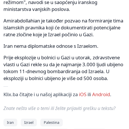
režimom", navodi se u saopćenju iranskog
ministarstva vanjskih poslova.
Amirabdollahian je također pozvao na formiranje tima
islamskih pravnika koji će dokumentirati potencijalne
ratne zločine koje je Izrael počinio u Gazi.
Iran nema diplomatske odnose s Izraelom.
Prije eksplozije u bolnici u Gazi u utorak, zdravstvene
vlasti u Gazi rekle su da je najmanje 3.000 ljudi ubijeno
tokom 11-dnevnog bombardiranja od Izraela. U
eksploziji u bolnici ubijeno je više od 500 osoba.
Klix.ba čitajte i u našoj aplikaciji za
iOS
ili
Android
.
Znate nešto više o temi ili želite prijaviti grešku u tekstu?
Iran
Izrael
Palestina