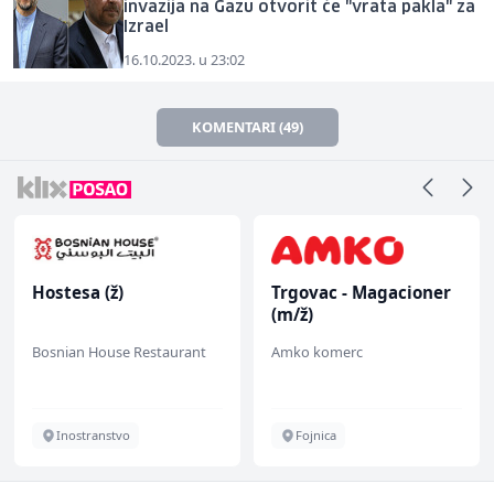
invazija na Gazu otvorit će "vrata pakla" za
Izrael
16.10.2023. u 23:02
KOMENTARI (49)
Hostesa (ž)
Trgovac - Magacioner
(m/ž)
Bosnian House Restaurant
Amko komerc
Inostranstvo
Fojnica