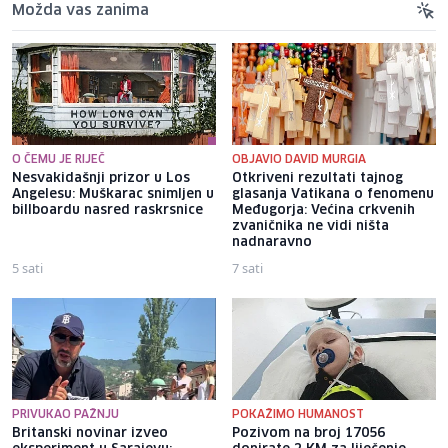
Možda vas zanima
O ČEMU JE RIJEČ
OBJAVIO DAVID MURGIA
Nesvakidašnji prizor u Los
Otkriveni rezultati tajnog
Angelesu: Muškarac snimljen u
glasanja Vatikana o fenomenu
billboardu nasred raskrsnice
Međugorja: Većina crkvenih
zvaničnika ne vidi ništa
nadnaravno
5 sati
7 sati
PRIVUKAO PAŽNJU
POKAŽIMO HUMANOST
Britanski novinar izveo
Pozivom na broj 17056