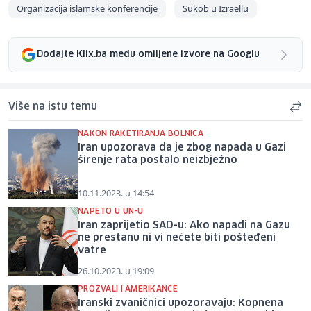
Organizacija islamske konferencije
Sukob u Izraellu
Dodajte Klix.ba među omiljene izvore na Googlu
Više na istu temu
NAKON RAKETIRANJA BOLNICA
Iran upozorava da je zbog napada u Gazi
širenje rata postalo neizbježno
10.11.2023. u 14:54
NAPETO U UN-U
Iran zaprijetio SAD-u: Ako napadi na Gazu
ne prestanu ni vi nećete biti pošteđeni
vatre
26.10.2023. u 19:09
PROZVALI I AMERIKANCE
Iranski zvaničnici upozoravaju: Kopnena