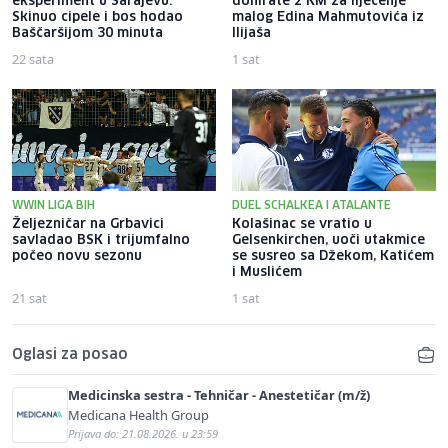
eksperiment u Sarajevu:
donirate 2 KM za liječenje
Skinuo cipele i bos hodao
malog Edina Mahmutovića iz
Baščaršijom 30 minuta
Ilijaša
22 sata
1 sat
WWIN LIGA BIH
DUEL SCHALKEA I ATALANTE
Željezničar na Grbavici
Kolašinac se vratio u
savladao BSK i trijumfalno
Gelsenkirchen, uoči utakmice
počeo novu sezonu
se susreo sa Džekom, Katićem
i Muslićem
21 sat
1 sat
Oglasi za posao
Medicinska sestra - Tehničar - Anestetičar (m/ž)
Medicana Health Group
Prijava do: 21.08.2026. u 23:59