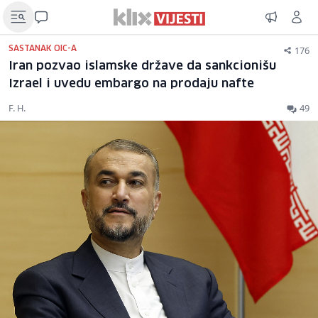
176
SASTANAK OIC-A
Iran pozvao islamske države da sankcionišu
Izrael i uvedu embargo na prodaju nafte
F. H.
49