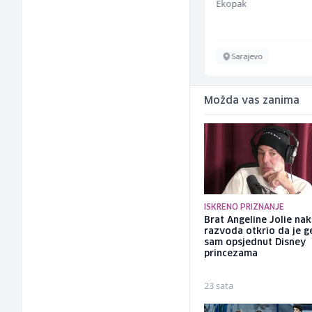
TELUS Digital
Ekopak
Sarajevo
Sarajevo
Možda vas zanima
ISKRENO PRIZNANJE
Brat Angeline Jolie na
razvoda otkrio da je ge
sam opsjednut Disney
princezama
23 sata