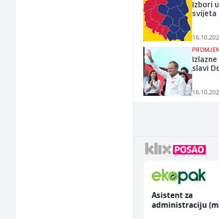
Izbori 
svijeta 
16.10.202
PROMJEN
Izlazne
slavi D
16.10.202
Home Office
Asistent za
Kundenberater
administraciju (m
(m/w/d) für Vattenfall