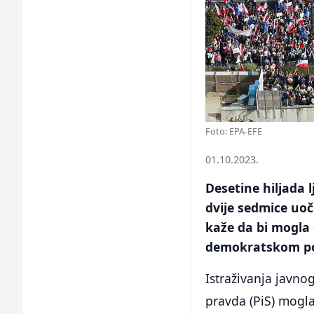
Foto: EPA-EFE
01.10.2023.
Desetine hiljada 
dvije sedmice uoč
kaže da bi mogla 
demokratskom po
Istraživanja javno
pravda (PiS) mogla