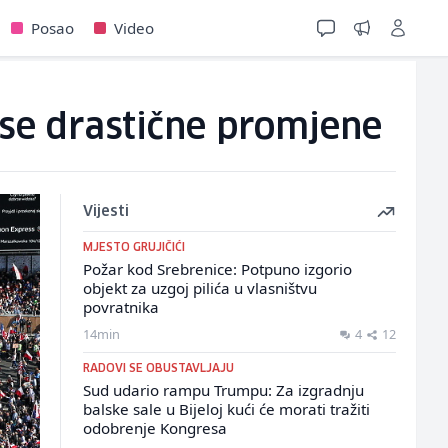
Posao
Video
 se drastične promjene
Vijesti
MJESTO GRUJIČIĆI
Požar kod Srebrenice: Potpuno izgorio
objekt za uzgoj pilića u vlasništvu
povratnika
14min
4
12
RADOVI SE OBUSTAVLJAJU
Sud udario rampu Trumpu: Za izgradnju
balske sale u Bijeloj kući će morati tražiti
odobrenje Kongresa