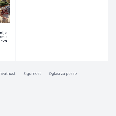
rije
nom s
a evo
rivatnost
Sigurnost
Oglasi za posao