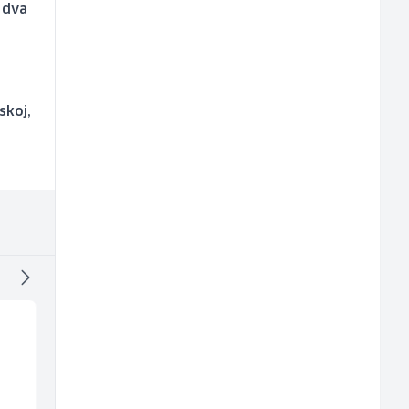
o dva
skoj,
Vozač autobusa (m/ž)
Konobarica (ž)