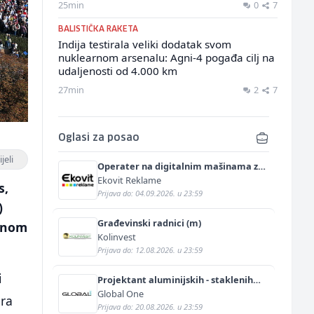
25min
0
7
BALISTIČKA RAKETA
Indija testirala veliki dodatak svom
nuklearnom arsenalu: Agni-4 pogađa cilj na
udaljenosti od 4.000 km
27min
2
7
Oglasi za posao
jeli
Operater na digitalnim mašinama za
štampu i doradu (m/ž)
Ekovit Reklame
s,
Prijava do: 04.09.2026. u 23:59
)
Građevinski radnici (m)
jenom
Kolinvest
Prijava do: 12.08.2026. u 23:59
i
Projektant aluminijskih - staklenih
fasada (m/ž)
Global One
ira
Prijava do: 20.08.2026. u 23:59