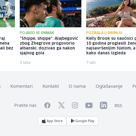
POJAVIO SE SNIMAK
POZIRALA U BIKINIJU
raj
"Shqipe, shqipe": Alajbegović
Kelly Brook su naučnici p
emena
zbog Zhegrove progovorio
10 godina proglasili že
 ali bez
albanski, dozivao ga nakon
najsavršenijim tijelom, 
sjajnog gola
kako danas izgleda
3 sata
7 sati
m
Komentari
Kontakt
O nama
Oglašavanje
P
Facebook
YouTube
LinkedIn
Twitter
Instagram
RSS
Pratite nas
App Store
Google Play