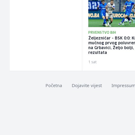
PRVENSTVO BIH
Željezničar - BSK 0:0: K
mučnog prvog poluvr
na Grbavici, Željo bolji,
rezultata
1 sat
Dojavite vijest
Impressu
Početna