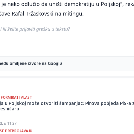
 je neko odlučio da uništi demokratiju u Poljskoj", rek
ave Rafal Tržaskovski na mitingu.
ili želite prijaviti grešku u tekstu?
među omiljene izvore na Googlu
 FORMIRATI VLAST
ja u Poljskoj može otvoriti šampanjac: Pirova pobjeda PiS-a 
desničara
3. u 11:37
 SE PREBROJAVAJU