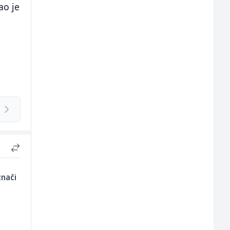
ao je
znači