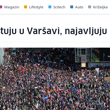
Magazin
Lifestyle
Scitech
Auto
Križaljka
tuju u Varšavi, najavljuju