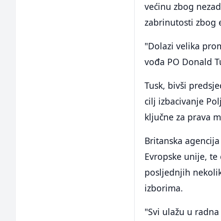
većinu zbog nezad
zabrinutosti zbog 
"Dolazi velika pro
vođa PO Donald Tu
Tusk, bivši predsj
cilj izbacivanje Po
ključne za prava m
Britanska agencija 
Evropske unije, te
posljednjih nekoli
izborima.
"Svi ulažu u radna