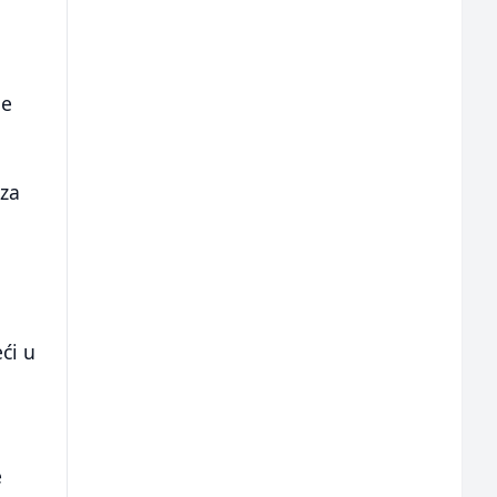
je
 za
ći u
e