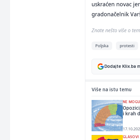
uskraćen novac jer
gradonačelnik Varš
Znate nešto više o temi 
Poljska
protesti
Dodajte Klix.ba 
Više na istu temu
NE MOGU
Opozici
i krah 
17.10.202
GLASOVI