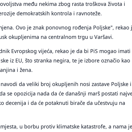
ovoljstva među nekima zbog rasta troškova života i
erozije demokratskih kontrola i ravnoteže.
mjena. Ovo je znak ponovnog rođenja Poljske", rekao 
sk okupljenima na centralnom trgu u Varšavi.
ednik Evropskog vijeća, rekao je da bi PiS mogao imati
ljske iz EU, što stranka negira, te je izbore označio kao
anjina i žena.
navodi da veliki broj okupljenih nosi zastave Poljske i
 da se opozicija nada da će današnji marš postati najve
ko decenija i da će potaknuti birače da učestvuju na
 mjesta, u borbu protiv klimatske katastrofe, a nama j