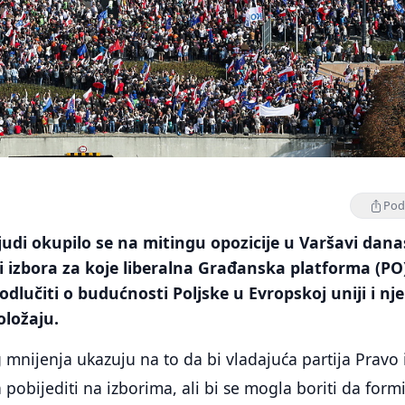
Podi
ljudi okupilo se na mitingu opozicije u Varšavi dana
i izbora za koje liberalna Građanska platforma (PO
odlučiti o budućnosti Poljske u Evropskoj uniji i n
ložaju.
g mnijenja ukazuju na to da bi vladajuća partija Pravo 
 pobijediti na izborima, ali bi se mogla boriti da form