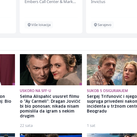
Embers Call Center & Marketing
Invictus
Više lokacija
Sarajevo
USKORO NA SFF-U
SUKOB S OSIGURANJEM
kon
Selma Alispahić ususret filmu
Sergej Trifunović i njeg
j: Bio
o "Ay Carmeli": Dragan Jovičić
supruga privedeni nako
bi bio ponosan; nikada nisam
incidenta u tržnom cent
pomislila da igram s nekim
Beogradu
drugim
22 sata
1 sat