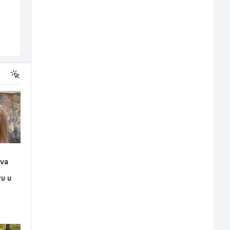
Travel-Trans
Bosnian House Restaurant
Sarajevo
Inostranstvo
ova
n
ru u