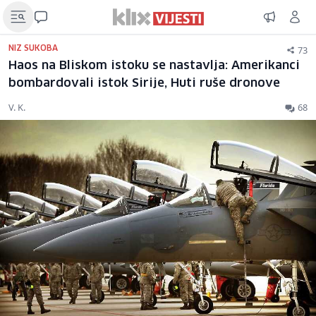
73
NIZ SUKOBA
Haos na Bliskom istoku se nastavlja: Amerikanci
bombardovali istok Sirije, Huti ruše dronove
V. K.
68