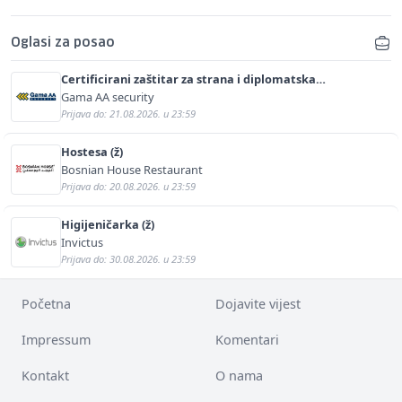
Oglasi za posao
Certificirani zaštitar za strana i diplomatska
predstavništva (m/ž)
Gama AA security
Prijava do: 21.08.2026. u 23:59
Hostesa (ž)
Bosnian House Restaurant
Prijava do: 20.08.2026. u 23:59
Higijeničarka (ž)
Invictus
Prijava do: 30.08.2026. u 23:59
Početna
Dojavite vijest
Impressum
Komentari
Kontakt
O nama