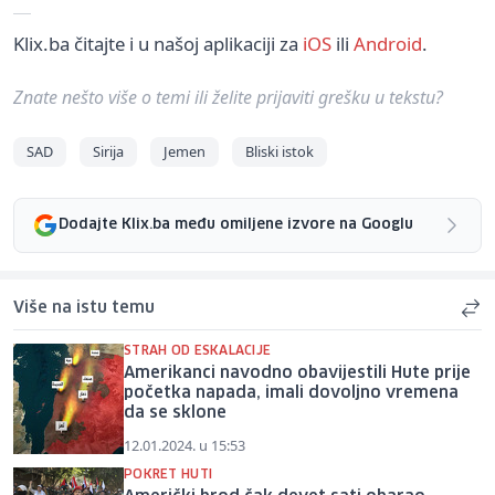
Klix.ba čitajte i u našoj aplikaciji za
iOS
ili
Android
.
Znate nešto više o temi ili želite prijaviti grešku u tekstu?
SAD
Sirija
Jemen
Bliski istok
Dodajte Klix.ba među omiljene izvore na Googlu
Više na istu temu
STRAH OD ESKALACIJE
Amerikanci navodno obavijestili Hute prije
početka napada, imali dovoljno vremena
da se sklone
12.01.2024. u 15:53
POKRET HUTI