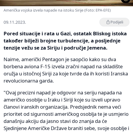
Američka vojska izvela napade na istoku Sirije (Foto: EPA-EFE)
09.11.2023.
Podijeli
Pored situacije i rata u Gazi, ostatak Bliskog istoka
također bilježi brojne turbulencije, a posljednje
tenzije vežu se za Siriju i područje Jemena.
Naime, američki Pentagon je saopćio kako su dva
borbena aviona F-15 izvela zračni napad na skladište
oružja u istočnoj Siriji za koje tvrde da ih koristi Iranska
revolucionarna garda.
"Ovaj precizni napad je odgovor na seriju napada na
američko osoblje u Iraku i Siriji koje su izveli upravo
članovi iranskih organizacija. Predsjednik nema veći
prioritet od sigurnosti američkog osoblja te je usmjerio
današnju akciju da jasno stavi do znanja da će
Sjedinjene Američke Države braniti sebe, svoje osoblje i