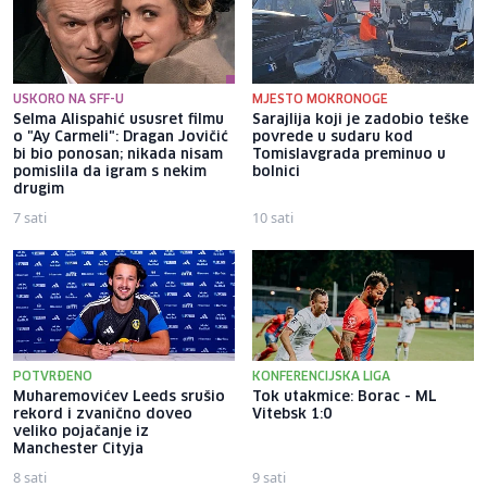
USKORO NA SFF-U
MJESTO MOKRONOGE
Selma Alispahić ususret filmu
Sarajlija koji je zadobio teške
o "Ay Carmeli": Dragan Jovičić
povrede u sudaru kod
bi bio ponosan; nikada nisam
Tomislavgrada preminuo u
pomislila da igram s nekim
bolnici
drugim
7 sati
10 sati
POTVRĐENO
KONFERENCIJSKA LIGA
Muharemovićev Leeds srušio
Tok utakmice: Borac - ML
rekord i zvanično doveo
Vitebsk 1:0
veliko pojačanje iz
Manchester Cityja
8 sati
9 sati