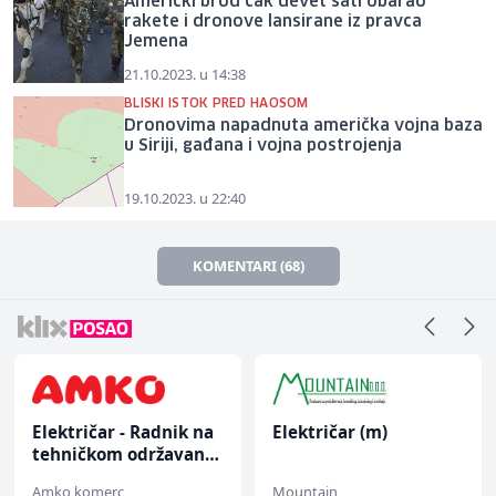
Američki brod čak devet sati obarao
rakete i dronove lansirane iz pravca
Jemena
21.10.2023. u 14:38
BLISKI ISTOK PRED HAOSOM
Dronovima napadnuta američka vojna baza
u Siriji, gađana i vojna postrojenja
19.10.2023. u 22:40
KOMENTARI (68)
Električar - Radnik na
Električar (m)
tehničkom održavanju
(m/ž)
Amko komerc
Mountain