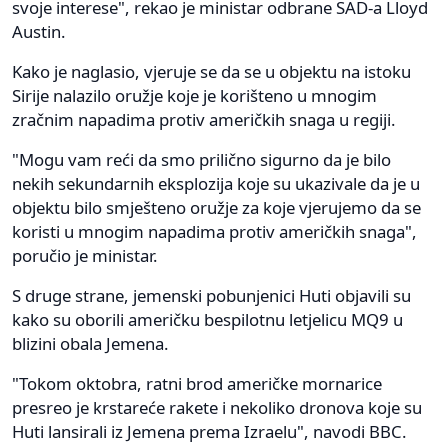
svoje interese", rekao je ministar odbrane SAD-a Lloyd
Austin.
Kako je naglasio, vjeruje se da se u objektu na istoku
Sirije nalazilo oružje koje je korišteno u mnogim
zračnim napadima protiv američkih snaga u regiji.
"Mogu vam reći da smo prilično sigurno da je bilo
nekih sekundarnih eksplozija koje su ukazivale da je u
objektu bilo smješteno oružje za koje vjerujemo da se
koristi u mnogim napadima protiv američkih snaga",
poručio je ministar.
S druge strane, jemenski pobunjenici Huti objavili su
kako su oborili američku bespilotnu letjelicu MQ9 u
blizini obala Jemena.
"Tokom oktobra, ratni brod američke mornarice
presreo je krstareće rakete i nekoliko dronova koje su
Huti lansirali iz Jemena prema Izraelu", navodi BBC.