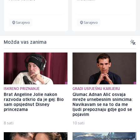
Sarajevo
Sarajevo
Možda vas zanima
ISKRENO PRIZNANJE
GRADI USPJEŠNU KARIJERU
Brat Angeline Jolie nakon
Glumac Adnan Alić osvaja
razvoda otkrio da je gej: Bio
mreže urnebesnim snimcima:
sam opsjednut Disney
Navikavam se na to da me
princezama
ljudi prepoznaju gdje god se
pojavim
8 sati
10 sati