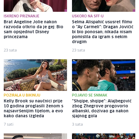
ISKRENO PRIZNANJE
USKORO NA SFF-U
Brat Angeline Jolie nakon
Selma Alispahić ususret filmu
razvoda otkrio da je gej: Bio
o "Ay Carmeli": Dragan Jovičić
sam opsjednut Disney
bi bio ponosan; nikada nisam
princezama
pomislila da igram s nekim
drugim
23 sata
23 sata
POZIRALA U BIKINIJU
POJAVIO SE SNIMAK
Kelly Brook su naučnici prije
"Shqipe, shqipe": Alajbegović
10 godina proglasili ženom s
zbog Zhegrove progovorio
najsavršenijim tijelom, a evo
albanski, dozivao ga nakon
kako danas izgleda
sjajnog gola
7 sati
3 sata