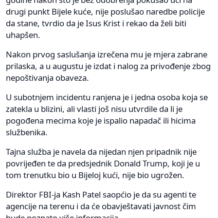
drugi punkt Bijele kuće, nije poslušao naredbe policije
da stane, tvrdio da je Isus Krist i rekao da želi biti
uhapšen.
Nakon prvog saslušanja izrečena mu je mjera zabrane
prilaska, a u augustu je izdat i nalog za privođenje zbog
nepoštivanja obaveza.
U subotnjem incidentu ranjena je i jedna osoba koja se
zatekla u blizini, ali vlasti još nisu utvrdile da li je
pogođena mecima koje je ispalio napadač ili hicima
službenika.
Tajna služba je navela da nijedan njen pripadnik nije
povrijeđen te da predsjednik Donald Trump, koji je u
tom trenutku bio u Bijeloj kući, nije bio ugrožen.
Direktor FBI-ja Kash Patel saopćio je da su agenti te
agencije na terenu i da će obavještavati javnost čim
bude poznato više informacija.