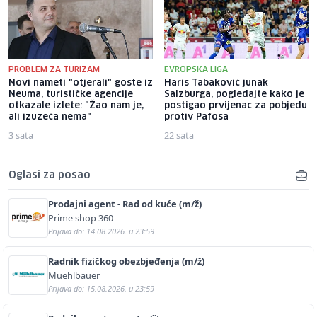
PROBLEM ZA TURIZAM
EVROPSKA LIGA
Novi nameti "otjerali" goste iz
Haris Tabaković junak
Neuma, turističke agencije
Salzburga, pogledajte kako je
otkazale izlete: "Žao nam je,
postigao prvijenac za pobjedu
ali izuzeća nema"
protiv Pafosa
3 sata
22 sata
Oglasi za posao
Prodajni agent - Rad od kuće (m/ž)
Prime shop 360
Prijava do: 14.08.2026. u 23:59
Radnik fizičkog obezbjeđenja (m/ž)
Muehlbauer
Prijava do: 15.08.2026. u 23:59