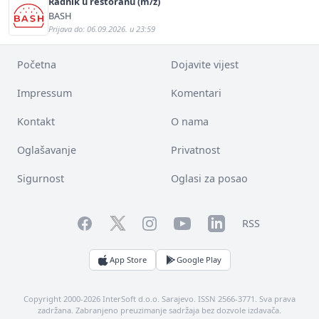
Radnik u restoranu (m/ž)
BASH
Prijava do: 06.09.2026. u 23:59
Početna
Dojavite vijest
Impressum
Komentari
Kontakt
O nama
Oglašavanje
Privatnost
Sigurnost
Oglasi za posao
Facebook
YouTube
LinkedIn
Twitter
Instagram
RSS
App Store
Google Play
Copyright 2000-2026 InterSoft d.o.o. Sarajevo. ISSN 2566-3771. Sva prava
zadržana. Zabranjeno preuzimanje sadržaja bez dozvole izdavača.