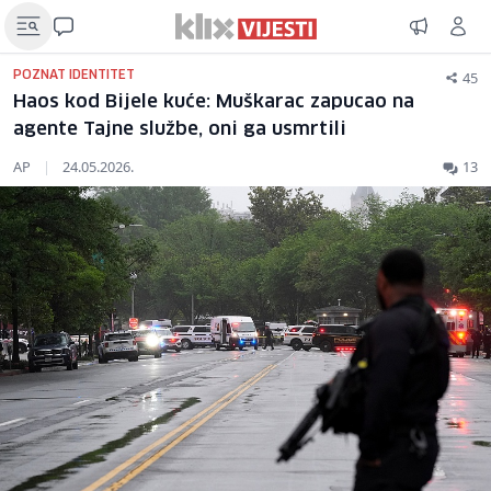
45
POZNAT IDENTITET
Haos kod Bijele kuće: Muškarac zapucao na
agente Tajne službe, oni ga usmrtili
AP
|
24.05.2026.
13