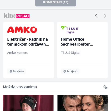
KOMENTARI (13)
Električar - Radnik na
Home Office
tehničkom održavanju
Sachbearbeiter
(m/ž)
(m/w/d) für einen
Amko komerc
TELUS Digital
bekannten deutschen
Energieversorger
Sarajevo
Sarajevo
Možda vas zanima