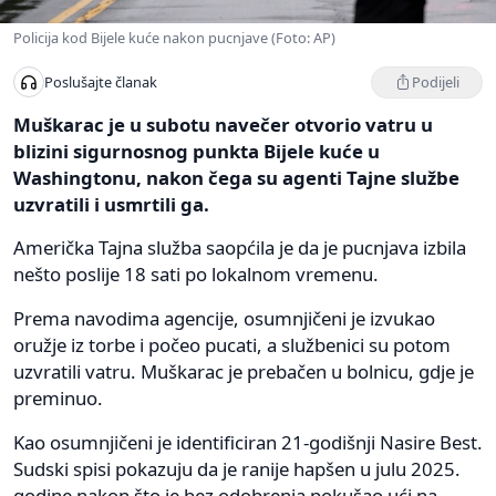
Policija kod Bijele kuće nakon pucnjave (Foto: AP)
Podijeli
Poslušajte članak
Muškarac je u subotu navečer otvorio vatru u
blizini sigurnosnog punkta Bijele kuće u
Washingtonu, nakon čega su agenti Tajne službe
uzvratili i usmrtili ga.
Američka Tajna služba saopćila je da je pucnjava izbila
nešto poslije 18 sati po lokalnom vremenu.
Prema navodima agencije, osumnjičeni je izvukao
oružje iz torbe i počeo pucati, a službenici su potom
uzvratili vatru. Muškarac je prebačen u bolnicu, gdje je
preminuo.
Kao osumnjičeni je identificiran 21-godišnji Nasire Best.
Sudski spisi pokazuju da je ranije hapšen u julu 2025.
godine nakon što je bez odobrenja pokušao ući na