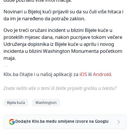
Novinari u Bijeloj kući prijavili su da su čuli više hitaca i
da im je naređeno da potraže zaklon.
Ovo je treći oružani incident u blizini Bijele kuće u
proteklih mjesec dana, nakon pucnjave tokom večere
Udruženja dopisnika iz Bijele kuće u aprilu i novog
incidenta u blizini Washington Monumenta početkom
maja.
Klix.ba čitajte i u našoj aplikaciji za
iOS
ili
Android
.
Znate nešto više o temi ili želite prijaviti grešku u tekstu?
Bijela kuća
Washington
Dodajte Klix.ba među omiljene izvore na Googlu