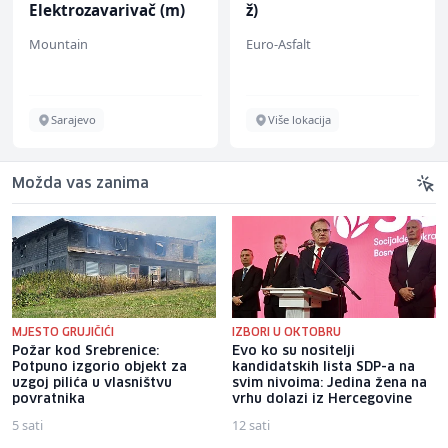
Elektrozavarivač (m)
ž)
Mountain
Euro-Asfalt
Sarajevo
Više lokacija
Možda vas zanima
MJESTO GRUJIČIĆI
IZBORI U OKTOBRU
Požar kod Srebrenice:
Evo ko su nositelji
Potpuno izgorio objekt za
kandidatskih lista SDP-a na
uzgoj pilića u vlasništvu
svim nivoima: Jedina žena na
povratnika
vrhu dolazi iz Hercegovine
5 sati
12 sati