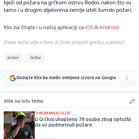
bježi od požara na grčkom ostrvu Rodos nakon što su
tamo i u drugim dijelovima zemlje izbili šumski požari.
Klix.ba čitajte i u našoj aplikaciji za
iOS
ili
Android
.
Znate nešto više o temi ili želite prijaviti grešku u tekstu?
požari
Grčka
Dodajte Klix.ba među omiljene izvore na Googlu
Više na istu temu
"PIROMANSKI OLOŠ"
U Grčkoj uhapšeno 79 osoba zbog optužbi
da su podmetnuli požare