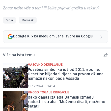
Znate nešto više o temi ili želite prijaviti grešku u tekstu?
Sirija
Damask
Dodajte Klix.ba među omiljene izvore na Googlu
Više na istu temu
MASOVNO OKUPLJANJE
Posebna simbolika još od 2011. godine:
Desetine hiljada Sirijaca na prvom džuma-
namazu nakon pada Assada
13.12.2024. u 14:54
MNOGO TOGA JE DRUGAČIJE
Kako danas izgleda Damask između
radosti i straha: "Možemo disati, možemo
šetati"