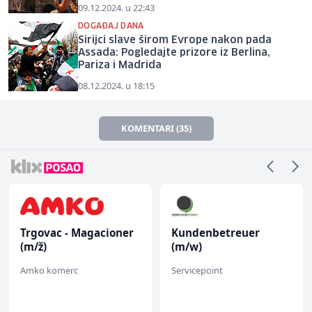
09.12.2024. u 22:43
DOGAĐAJ DANA
Sirijci slave širom Evrope nakon pada
Assada: Pogledajte prizore iz Berlina,
Pariza i Madrida
08.12.2024. u 18:15
KOMENTARI (35)
Trgovac - Magacioner
Kundenbetreuer
(m/ž)
(m/w)
Amko komerc
Servicepoint