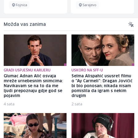
Fojnica
Sarajevo
Možda vas zanima
GRADI USPJEŠNU KARIJERU
USKORO NA SFF-U
Glumac Adnan Alić osvaja
Selma Alispahić ususret filmu
mreže urnebesnim snimcima:
o "Ay Carmeli": Dragan Jovičić
Navikavam se na to da me
bi bio ponosan; nikada nisam
ljudi prepoznaju gdje god se
pomislila da igram s nekim
pojavim
drugim
4 sata
2 sata