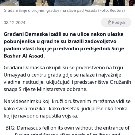
Građani Sirije u brojnim gradovima slave pad Assada (Foto: Reuters)
08.12.2024.
Podijeli
Građani Damaska izašli su na ulice nakon ulaska
pobunjenika u grad te su izrazili zadovoljstvo
padom vlasti koji je predvodio predsjednik Sirije
Bashar Al Assad.
Građani Damaska okupili su se prvenstveno na trgu
Umayyad u centru grada gdje se nalaze i najvažnije
vladine institucije, uključujući i predstavništva Oružanih
snaga Sirije te Ministarstva odbrane.
Na videosnimku koji kruži društvenim mrežama vidi se
kako svira muzika i kako desetak ljudi pleše oko tenka
koji je navodno napustila vojska.
BIG: Damascus fell on its own without the entrance of
Syrian rebel forces after heads of military and