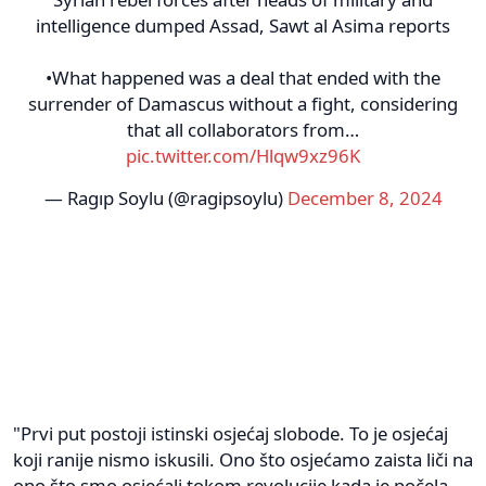
intelligence dumped Assad, Sawt al Asima reports
•What happened was a deal that ended with the
surrender of Damascus without a fight, considering
that all collaborators from…
pic.twitter.com/Hlqw9xz96K
— Ragıp Soylu (@ragipsoylu)
December 8, 2024
"Prvi put postoji istinski osjećaj slobode. To je osjećaj
koji ranije nismo iskusili. Ono što osjećamo zaista liči na
ono što smo osjećali tokom revolucije kada je počela