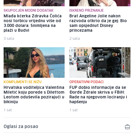
SKUPOCJEN MODNI DODATAK
ISKRENO PRIZNANJE
Mlađa kćerka Zdravka Čolića
Brat Angeline Jolie nakon
nosi torbicu vrijednu više od
razvoda otkrio da je gej: Bio
3.000 dolara: Snimljena na
sam opsjednut Disney
plaži u Budvi
princezama
3 sata
2 sata
KOMPLIMENTI SE NIŽU
OPERATIVNI PODACI
Hrvatska voditeljica Valentina
FUP dobio informacije da se
Miletić koju porede s Dilettom
Đorđe Ždrale skriva u FBiH:
Leotom oduševila pozirajući u
Rade na njegovom lociranju i
bikiniju
hapšenju
1 sat
1 sat
Oglasi za posao