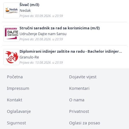
Šivač (m/ž)
Nedak
Prijava do: 03.09.2026. u 23:59
Stručni saradnik za rad sa korisnicima (m/ž)
Udruženje Dajte nam šansu
Prijava do: 20.08.2026. u 23:59
Diplomirani inžinjer zaštite na radu - Bachelor inžinjer
sigurnosti i pomoći (m/ž)
Granulo-Re
Prijava do: 13.08.2026. u 23:59
Početna
Dojavite vijest
Impressum
Komentari
Kontakt
O nama
Oglašavanje
Privatnost
Sigurnost
Oglasi za posao