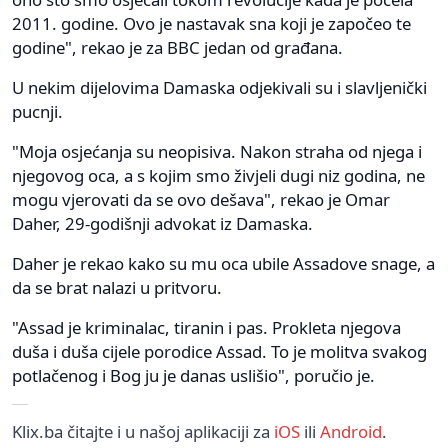
2011. godine. Ovo je nastavak sna koji je započeo te
godine", rekao je za BBC jedan od građana.
U nekim dijelovima Damaska odjekivali su i slavljenički
pucnji.
"Moja osjećanja su neopisiva. Nakon straha od njega i
njegovog oca, a s kojim smo živjeli dugi niz godina, ne
mogu vjerovati da se ovo dešava", rekao je Omar
Daher, 29-godišnji advokat iz Damaska.
Daher je rekao kako su mu oca ubile Assadove snage, a
da se brat nalazi u pritvoru.
"Assad je kriminalac, tiranin i pas. Prokleta njegova
duša i duša cijele porodice Assad. To je molitva svakog
potlačenog i Bog ju je danas uslišio", poručio je.
Klix.ba čitajte i u našoj aplikaciji za
iOS
ili
Android
.