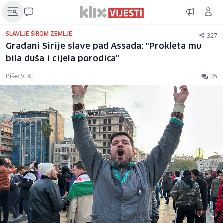
327
SLAVLJE ŠIROM ZEMLJE
Građani Sirije slave pad Assada: "Prokleta mu
bila duša i cijela porodica"
Piše: V. K.
35