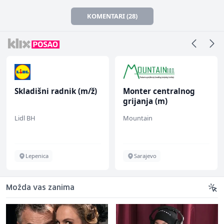
KOMENTARI (28)
Skladišni radnik (m/ž)
Monter centralnog
grijanja (m)
Lidl BH
Mountain
Lepenica
Sarajevo
Možda vas zanima