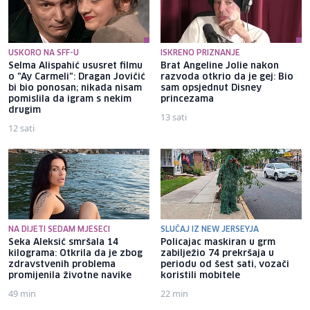
USKORO NA SFF-U
ISKRENO PRIZNANJE
Selma Alispahić ususret filmu
Brat Angeline Jolie nakon
o "Ay Carmeli": Dragan Jovičić
razvoda otkrio da je gej: Bio
bi bio ponosan; nikada nisam
sam opsjednut Disney
pomislila da igram s nekim
princezama
drugim
13 sati
12 sati
NA DIJETI SEDAM MJESECI
SLUČAJ IZ NEW JERSEYJA
Seka Aleksić smršala 14
Policajac maskiran u grm
kilograma: Otkrila da je zbog
zabilježio 74 prekršaja u
zdravstvenih problema
periodu od šest sati, vozači
promijenila životne navike
koristili mobitele
49 min
22 min