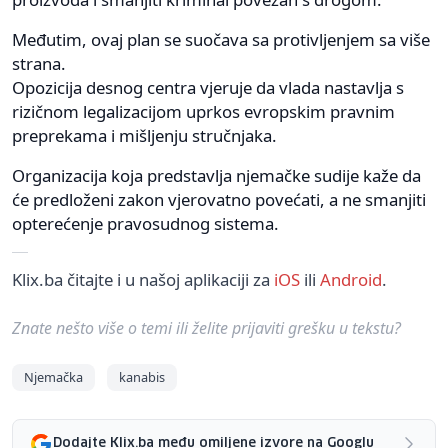
Međutim, ovaj plan se suočava sa protivljenjem sa više
strana.
Opozicija desnog centra vjeruje da vlada nastavlja s
rizičnom legalizacijom uprkos evropskim pravnim
preprekama i mišljenju stručnjaka.
Organizacija koja predstavlja njemačke sudije kaže da
će predloženi zakon vjerovatno povećati, a ne smanjiti
opterećenje pravosudnog sistema.
Klix.ba čitajte i u našoj aplikaciji za
iOS
ili
Android
.
Znate nešto više o temi ili želite prijaviti grešku u tekstu?
Njemačka
kanabis
Dodajte Klix.ba među omiljene izvore na Googlu