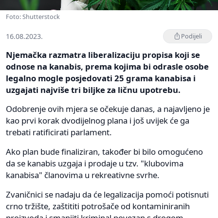
Foto: Shutterstock
16.08.2023.
Podijeli
Njemačka razmatra liberalizaciju propisa koji se
odnose na kanabis, prema kojima bi odrasle osobe
legalno mogle posjedovati 25 grama kanabisa i
uzgajati najviše tri biljke za ličnu upotrebu.
Odobrenje ovih mjera se očekuje danas, a najavljeno je
kao prvi korak dvodijelnog plana i još uvijek će ga
trebati ratificirati parlament.
Ako plan bude finaliziran, također bi bilo omogućeno
da se kanabis uzgaja i prodaje u tzv. "klubovima
kanabisa" članovima u rekreativne svrhe.
Zvaničnici se nadaju da će legalizacija pomoći potisnuti
crno tržište, zaštititi potrošače od kontaminiranih
proizvoda i smanjiti kriminal povezan s drogom.