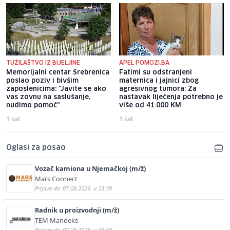
TUŽILAŠTVO IZ BIJELJINE
APEL POMOZI.BA
Memorijalni centar Srebrenica
Fatimi su odstranjeni
poslao poziv i bivšim
maternica i jajnici zbog
zaposlenicima: "Javite se ako
agresivnog tumora: Za
vas zovnu na saslušanje,
nastavak liječenja potrebno je
nudimo pomoć"
više od 41.000 KM
1 sat
1 sat
Oglasi za posao
Vozač kamiona u Njemačkoj (m/ž)
Mars Connect
Prijava do: 07.08.2026. u 23:59
Radnik u proizvodnji (m/ž)
TEM Mandeks
Prijava do: 07.08.2026. u 23:59