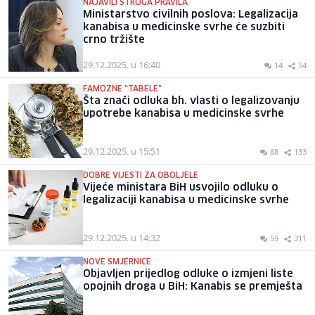
NAJAVILI STROGA PRAVILA
Ministarstvo civilnih poslova: Legalizacija
kanabisa u medicinske svrhe će suzbiti
crno tržište
29.12.2025. u 16:40
14
54
FAMOZNE "TABELE"
Šta znači odluka bh. vlasti o legalizovanju
upotrebe kanabisa u medicinske svrhe
29.12.2025. u 15:51
88
133
DOBRE VIJESTI ZA OBOLJELE
Vijeće ministara BiH usvojilo odluku o
legalizaciji kanabisa u medicinske svrhe
29.12.2025. u 14:32
59
311
NOVE SMJERNICE
Objavljen prijedlog odluke o izmjeni liste
opojnih droga u BiH: Kanabis se premješta