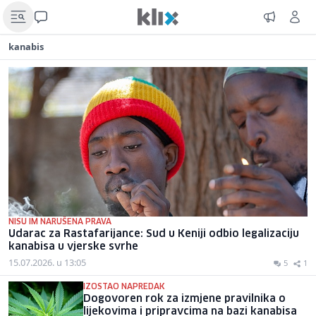
kanabis
NISU IM NARUŠENA PRAVA
Udarac za Rastafarijance: Sud u Keniji odbio legalizaciju
kanabisa u vjerske svrhe
15.07.2026. u 13:05
5
1
IZOSTAO NAPREDAK
Dogovoren rok za izmjene pravilnika o
lijekovima i pripravcima na bazi kanabisa