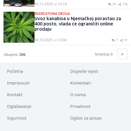
05.11.2025. u 10:19
39
136
REKREATIVNA DROGA
Uvoz kanabisa u Njemačkoj porastao za
400 posto, vlada će ograničiti online
prodaju
08.10.2025. u 13:04
7
51
>
Stranica: 0
Ukupno:
206
Početna
Dojavite vijest
Impressum
Komentari
Kontakt
O nama
Oglašavanje
Privatnost
Sigurnost
Oglasi za posao