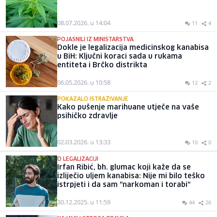
08.07.2026. u 14:04
11
4
POJASNILI IZ MINISTARSTVA
Dokle je legalizacija medicinskog kanabisa
u BiH: Ključni koraci sada u rukama
entiteta i Brčko distrikta
06.05.2026. u 10:58
12
2
POKAZALO ISTRAŽIVANJE
Kako pušenje marihuane utječe na vaše
psihičko zdravlje
02.03.2026. u 13:33
10
0
O LEGALIZACIJI
Irfan Ribić, bh. glumac koji kaže da se
izliječio uljem kanabisa: Nije mi bilo teško
istrpjeti i da sam "narkoman i torabi"
30.12.2025. u 11:59
44
26