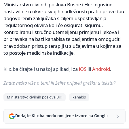
Ministarstvo civilnih poslova Bosne i Hercegovine
nastavit će u okviru svojih nadležnosti pratiti provedbu
dogovorenih zaključaka s ciljem uspostavljanja
regulatornog okvira koji će osigurati sigurnu,
kontroliranu i stručno utemeljenu primjenu lijekova i
pripravaka na bazi kanabisa te pacijentima omogućiti
pravodoban pristup terapiji u slučajevima u kojima za
to postoje medicinske indikacije.
Klix.ba čitajte i u našoj aplikaciji za
iOS
ili
Android
.
Znate nešto više o temi ili želite prijaviti grešku u tekstu?
Ministarstvo civilnih poslova BiH
kanabis
Dodajte Klix.ba među omiljene izvore na Googlu