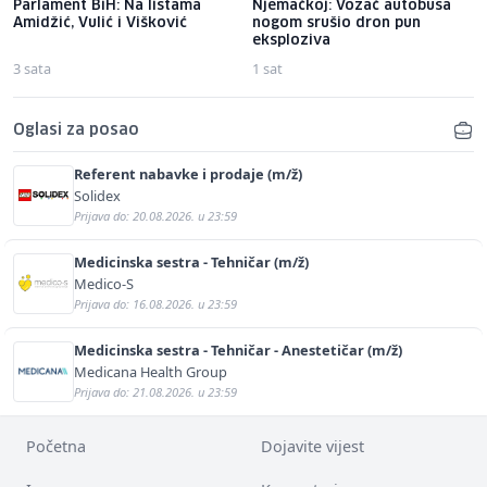
Parlament BiH: Na listama
Njemačkoj: Vozač autobusa
Amidžić, Vulić i Višković
nogom srušio dron pun
eksploziva
3 sata
1 sat
Oglasi za posao
Referent nabavke i prodaje (m/ž)
Solidex
Prijava do: 20.08.2026. u 23:59
Medicinska sestra - Tehničar (m/ž)
Medico-S
Prijava do: 16.08.2026. u 23:59
Medicinska sestra - Tehničar - Anestetičar (m/ž)
Medicana Health Group
Prijava do: 21.08.2026. u 23:59
Početna
Dojavite vijest