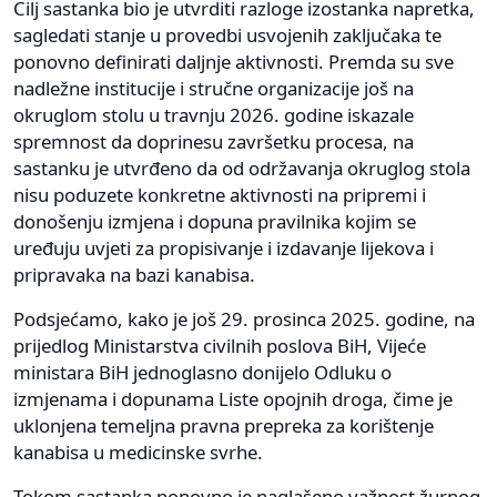
Cilj sastanka bio je utvrditi razloge izostanka napretka,
sagledati stanje u provedbi usvojenih zaključaka te
ponovno definirati daljnje aktivnosti. Premda su sve
nadležne institucije i stručne organizacije još na
okruglom stolu u travnju 2026. godine iskazale
spremnost da doprinesu završetku procesa, na
sastanku je utvrđeno da od održavanja okruglog stola
nisu poduzete konkretne aktivnosti na pripremi i
donošenju izmjena i dopuna pravilnika kojim se
uređuju uvjeti za propisivanje i izdavanje lijekova i
pripravaka na bazi kanabisa.
Podsjećamo, kako je još 29. prosinca 2025. godine, na
prijedlog Ministarstva civilnih poslova BiH, Vijeće
ministara BiH jednoglasno donijelo Odluku o
izmjenama i dopunama Liste opojnih droga, čime je
uklonjena temeljna pravna prepreka za korištenje
kanabisa u medicinske svrhe.
Tokom sastanka ponovno je naglašeno važnost žurnog