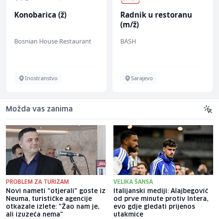
Konobarica (ž)
Radnik u restoranu
(m/ž)
Bosnian House Restaurant
BASH
Inostranstvo
Sarajevo
Možda vas zanima
PROBLEM ZA TURIZAM
VELIKA ŠANSA
Novi nameti "otjerali" goste iz
Italijanski mediji: Alajbegović
Neuma, turističke agencije
od prve minute protiv Intera,
otkazale izlete: "Žao nam je,
evo gdje gledati prijenos
ali izuzeća nema"
utakmice