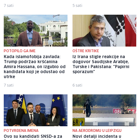
7 sati
5 sati
POTOPILO GA IME
OŠTRE KRITIKE
Kada islamofobija zavlada:
Iz Irana stigle reakcije na
Trump podržao kršćanina
dogovor Saudijske Arabije,
Amira Hassana, on izgubio od
Turske i Pakistana: "Papirni
kandidata koji je odustao od
sporazum"
utrke
7 sati
6 sati
POTVRĐENA IMENA
NA AERODROMU U LEIPZIGU
Ovo su kandidati SNSD-a za
Novi detalji incidenta u