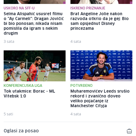
USKORO NA SFF-U
ISKRENO PRIZNANJE
Selma Alispahić ususret filmu
Brat Angeline Jolie nakon
o "Ay Carmeli": Dragan Jovičić
razvoda otkrio da je gej: Bio
bi bio ponosan; nikada nisam
sam opsjednut Disney
pomislila da igram s nekim
princezama
drugim
3 sata
4 sata
KONFERENCIJSKA LIGA
POTVRĐENO
Tok utakmice: Borac - ML
Muharemovićev Leeds srušio
Vitebsk 1:0
rekord i zvanično doveo
veliko pojačanje iz
Manchester Cityja
5 sati
4 sata
Oglasi za posao