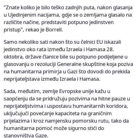
"Znate koliko je bilo teško zadnjih puta, nakon glasanja
u Ujedinjenim nacijama, gdje se o zemljama glasalo na
različite načine, predstaviti potpuno jedinstven
pristup", rekao je Borrell.
Samo nekoliko sati nakon što su čelnici EU iskazali
jedinstvo oko rata između Izraela i Hamasa 28.
oktobra, države članice bile su potpuno podijeljene u
glasovanju o rezoluciji Generalne skupštine koja poziva
na humanitarna primirja u Gazi što dovodi do prekida
neprijateljstava između Izraela i Hamasa.
Sada, međutim, zemlje Evropske unije kažu u
saopćenju da se pridružuju pozivima na hitne pauze u
neprijateljstvima i uspostavu humanitarnih koridora,
uključujući povećanje kapaciteta na graničnim
prijelazima i kroz namjensku pomorsku rutu, tako da
humanitarna pomoć može sigurno stići do
stanovništva Gaze.