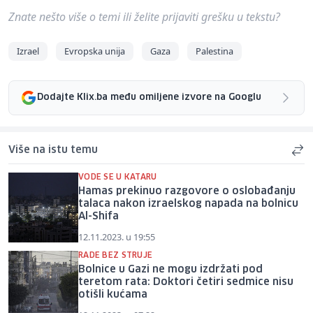
Znate nešto više o temi ili želite prijaviti grešku u tekstu?
Izrael
Evropska unija
Gaza
Palestina
Dodajte Klix.ba među omiljene izvore na Googlu
Više na istu temu
VODE SE U KATARU
Hamas prekinuo razgovore o oslobađanju
talaca nakon izraelskog napada na bolnicu
Al-Shifa
12.11.2023. u 19:55
RADE BEZ STRUJE
Bolnice u Gazi ne mogu izdržati pod
teretom rata: Doktori četiri sedmice nisu
otišli kućama