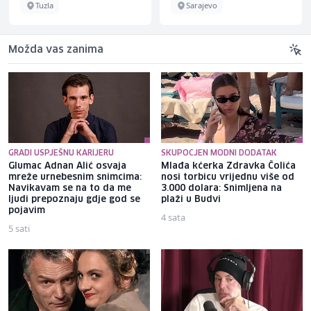
Tuzla
Sarajevo
Možda vas zanima
GRADI USPJEŠNU KARIJERU
SKUPOCJEN MODNI DODATAK
Glumac Adnan Alić osvaja
Mlađa kćerka Zdravka Čolića
mreže urnebesnim snimcima:
nosi torbicu vrijednu više od
Navikavam se na to da me
3.000 dolara: Snimljena na
ljudi prepoznaju gdje god se
plaži u Budvi
pojavim
4 sata
5 sati