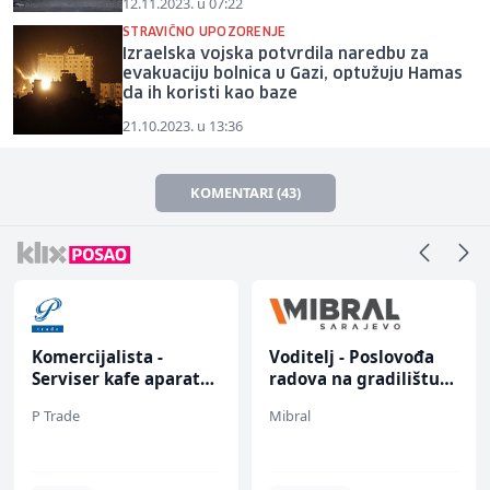
12.11.2023. u 07:22
STRAVIČNO UPOZORENJE
Izraelska vojska potvrdila naredbu za
evakuaciju bolnica u Gazi, optužuju Hamas
da ih koristi kao baze
21.10.2023. u 13:36
KOMENTARI (43)
Komercijalista -
Voditelj - Poslovođa
Serviser kafe aparata
radova na gradilištu
(m/ž)
(m/ž)
P Trade
Mibral