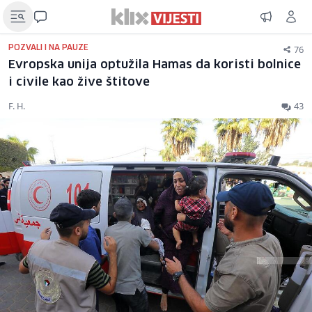
76
POZVALI I NA PAUZE
Evropska unija optužila Hamas da koristi bolnice
i civile kao žive štitove
F. H.
43