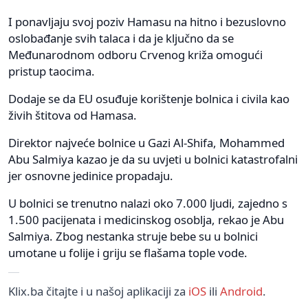
I ponavljaju svoj poziv Hamasu na hitno i bezuslovno
oslobađanje svih talaca i da je ključno da se
Međunarodnom odboru Crvenog križa omogući
pristup taocima.
Dodaje se da EU osuđuje korištenje bolnica i civila kao
živih štitova od Hamasa.
Direktor najveće bolnice u Gazi Al-Shifa, Mohammed
Abu Salmiya kazao je da su uvjeti u bolnici katastrofalni
jer osnovne jedinice propadaju.
U bolnici se trenutno nalazi oko 7.000 ljudi, zajedno s
1.500 pacijenata i medicinskog osoblja, rekao je Abu
Salmiya. Zbog nestanka struje bebe su u bolnici
umotane u folije i griju se flašama tople vode.
Klix.ba čitajte i u našoj aplikaciji za
iOS
ili
Android
.