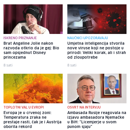
ISKRENO PRIZNANJE
NAUČNICI UPOZORAVAJU
Brat Angeline Jolie nakon
Umjetna inteligencija stvorila
razvoda otkrio da je gej: Bio
nove viruse koji ne postoje u
sam opsjednut Disney
prirodi: Veliki korak, ali i strah
princezama
od zloupotrebe
8 sati
8 sati
TOPLOTNI VAL U EVROPI
OSVRT NA INTERVJU
Evropa je u crvenoj zoni:
Ambasada Rusije reagovala na
Temperatura zraka ne
izjavu ambasadora Njemačke
prestaje rasti, čak je i Austrija
u BiH: "Licemjerje u svom
oborila rekord
punom sjaju"