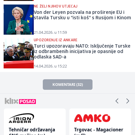
NE ŽELI NJIHOV UTJECAJ
Von der Leyen pozvala na proširenje EU i
stavila Tursku u "isti koš" s Rusijom i Kinom
21.04.2026. u 11:59
UPOZORENJE IZ ANKARE
Turci upozoravaju NATO: Isključenje Turske
iz odbrambenih inicijativa je opasnije od
odlaska SAD-a
14.04.2026. u 15:22
KOMENTARI (32)
Tehničar održavanja
Trgovac - Magacioner