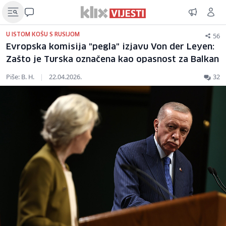
56
U ISTOM KOŠU S RUSIJOM
Evropska komisija "pegla" izjavu Von der Leyen:
Zašto je Turska označena kao opasnost za Balkan
Piše: B. H.
|
22.04.2026.
32