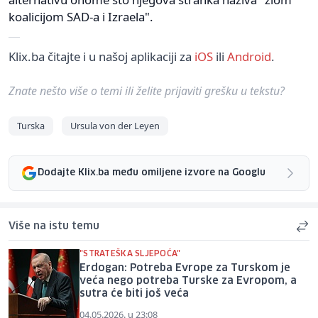
koalicijom SAD-a i Izraela".
Klix.ba čitajte i u našoj aplikaciji za
iOS
ili
Android
.
Znate nešto više o temi ili želite prijaviti grešku u tekstu?
Turska
Ursula von der Leyen
Dodajte Klix.ba među omiljene izvore na Googlu
Više na istu temu
"STRATEŠKA SLJEPOĆA"
Erdogan: Potreba Evrope za Turskom je
veća nego potreba Turske za Evropom, a
sutra će biti još veća
04.05.2026. u 23:08