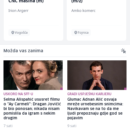
CNC mašina (m)
(m/ž)
Irion Argerr
Amko komerc
Vogošća
Fojnica
Možda vas zanima
USKORO NA SFF-U
GRADI USPJEŠNU KARIJERU
Selma Alispahić ususret filmu
Glumac Adnan Alić osvaja
o "Ay Carmeli": Dragan Jovičić
mreže urnebesnim snimcima:
bi bio ponosan; nikada nisam
Navikavam se na to da me
pomislila da igram s nekim
ljudi prepoznaju gdje god se
drugim
pojavim
7 sati
9 sati