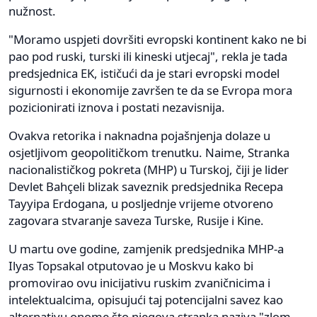
nužnost.
"Moramo uspjeti dovršiti evropski kontinent kako ne bi
pao pod ruski, turski ili kineski utjecaj", rekla je tada
predsjednica EK, ističući da je stari evropski model
sigurnosti i ekonomije završen te da se Evropa mora
pozicionirati iznova i postati nezavisnija.
Ovakva retorika i naknadna pojašnjenja dolaze u
osjetljivom geopolitičkom trenutku. Naime, Stranka
nacionalističkog pokreta (MHP) u Turskoj, čiji je lider
Devlet Bahçeli blizak saveznik predsjednika Recepa
Tayyipa Erdogana, u posljednje vrijeme otvoreno
zagovara stvaranje saveza Turske, Rusije i Kine.
U martu ove godine, zamjenik predsjednika MHP-a
Ilyas Topsakal otputovao je u Moskvu kako bi
promovirao ovu inicijativu ruskim zvaničnicima i
intelektualcima, opisujući taj potencijalni savez kao
alternativu onome što njegova stranka naziva "zlom