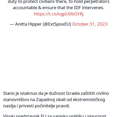
duty to protect civilians there, to hold perpetrators
accountable & ensure that the IDF intervenes.
https://t.co/xgpU0bGYRj
— Anitta Hipper (@ExtSpoxEU)
October 31, 2023
Stano je istaknuo da je dužnost Izraela zaštititi civilno
stanovništvo na Zapadnoj obali od ekstremističkog
nasilja i privesti počinitelje pravdi.
Visoki predstavnik EU za vanjsku politiku i sigurnost