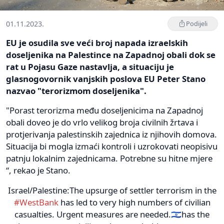
01.11.2023.
Podijeli
EU je osudila sve veći broj napada izraelskih
doseljenika na Palestince na Zapadnoj obali dok se
rat u Pojasu Gaze nastavlja, a situaciju je
glasnogovornik vanjskih poslova EU Peter Stano
nazvao "terorizmom doseljenika".
"Porast terorizma među doseljenicima na Zapadnoj
obali doveo je do vrlo velikog broja civilnih žrtava i
protjerivanja palestinskih zajednica iz njihovih domova.
Situacija bi mogla izmaći kontroli i uzrokovati neopisivu
patnju lokalnim zajednicama. Potrebne su hitne mjere
“, rekao je Stano.
Israel/Palestine:The upsurge of settler terrorism in the
#WestBank
has led to very high numbers of civilian
casualties. Urgent measures are needed.🇮🇱has the