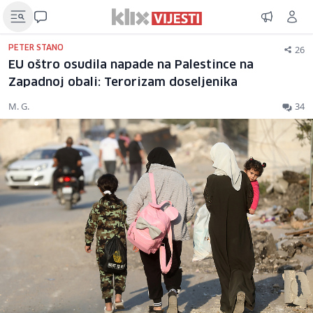
26
PETER STANO
EU oštro osudila napade na Palestince na
Zapadnoj obali: Terorizam doseljenika
M. G.
34