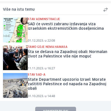
Više na istu temu
STAV ADMINISTRACIJE
SAD će uvesti zabranu izdavanja viza
izraelskim ekstremističkim doseljenicima
01.12.2023. u 22:08
TAMO GDJE NEMA HAMASA
Šta se dešava na Zapadnoj obali: Normalan
život za Palestince više nije moguć
11.11.2023. u 16:27
STAV SAD-A
State Department upozorio Izrael: Morate
zaštititi Palestince od napada na Zapadnoj
obali
31.10.2023. u 14:48
KOMENTARI (34)