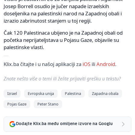
Josep Borrell osudio je jučer napade izraelskih
doseljenika na palestinski narod na Zapadnoj obali i
izrazio zabrinutost stanjem u toj regiji.
Čak 120 Palestinaca ubijeno je na Zapadnoj obali od
početka neprijateljstava u Pojasu Gaze, objavile su
palestinske vlasti.
Klix.ba čitajte i u našoj aplikaciji za
iOS
ili
Android
.
Znate nešto više o temi ili želite prijaviti grešku u tekstu?
Izrael
Evropska unija
Palestina
Zapadna obala
Pojas Gaze
Peter Stano
Dodajte Klix.ba među omiljene izvore na Googlu