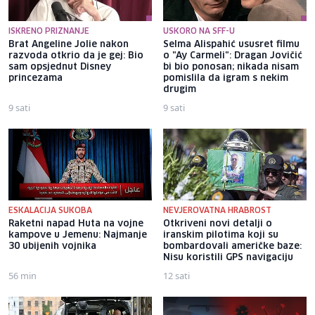
ISKRENO PRIZNANJE
USKORO NA SFF-U
Brat Angeline Jolie nakon
Selma Alispahić ususret filmu
razvoda otkrio da je gej: Bio
o "Ay Carmeli": Dragan Jovičić
sam opsjednut Disney
bi bio ponosan; nikada nisam
princezama
pomislila da igram s nekim
drugim
9 sati
9 sati
ESKALACIJA SUKOBA
NEVJEROVATNA HRABROST
Raketni napad Huta na vojne
Otkriveni novi detalji o
kampove u Jemenu: Najmanje
iranskim pilotima koji su
30 ubijenih vojnika
bombardovali američke baze:
Nisu koristili GPS navigaciju
56 min
12 sati