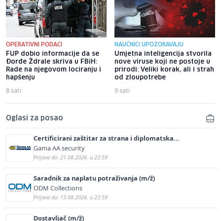
OPERATIVNI PODACI
NAUČNICI UPOZORAVAJU
FUP dobio informacije da se
Umjetna inteligencija stvorila
Đorđe Ždrale skriva u FBiH:
nove viruse koji ne postoje u
Rade na njegovom lociranju i
prirodi: Veliki korak, ali i strah
hapšenju
od zloupotrebe
8 sati
9 sati
Oglasi za posao
Certificirani zaštitar za strana i diplomatska
predstavništva (m/ž)
Gama AA security
Prijava do: 21.08.2026. u 23:59
Saradnik za naplatu potraživanja (m/ž)
ODM Collections
Prijava do: 13.08.2026. u 23:59
Dostavljač (m/ž)