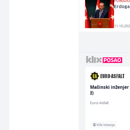
PONUDIO
Erdoga
11.10.202
Higijeničarka (ž)
Mašinski inženjer
ž)
Invictus
Euro-Asfalt
Sarajevo
Više lokacija