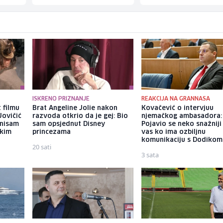
ISKRENO PRIZNANJE
REAKCIJA NA GRANNASA
 filmu
Brat Angeline Jolie nakon
Kovačević o intervjuu
Jovičić
razvoda otkrio da je gej: Bio
njemačkog ambasadora:
 nisam
sam opsjednut Disney
Pojavio se neko snažniji
ekim
princezama
vas ko ima ozbiljnu
komunikaciju s Dodikom
20 sati
3 sata