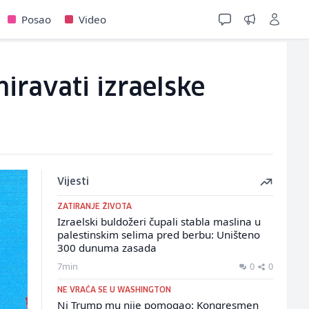
Posao
Video
iravati izraelske
Vijesti
ZATIRANJE ŽIVOTA
Izraelski buldožeri čupali stabla maslina u
palestinskim selima pred berbu: Uništeno
300 dunuma zasada
7min
0
0
NE VRAĆA SE U WASHINGTON
Ni Trump mu nije pomogao: Kongresmen