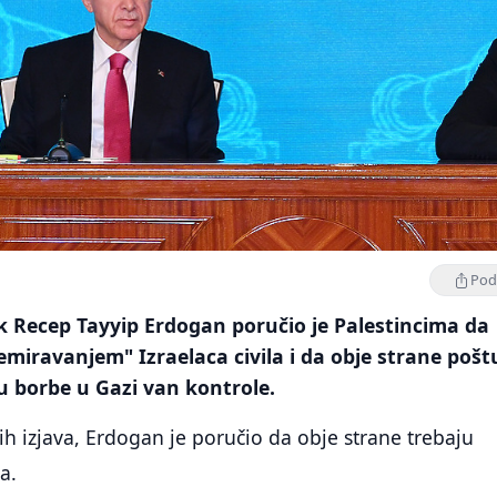
Podi
k Recep Tayyip Erdogan poručio je Palestincima da
miravanjem" Izraelaca civila i da obje strane pošt
su borbe u Gazi van kontrole.
kih izjava, Erdogan je poručio da obje strane trebaju
a.