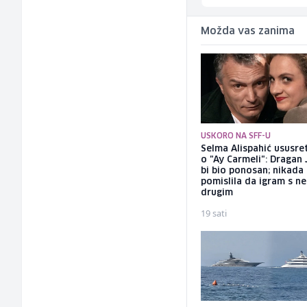
Možda vas zanima
USKORO NA SFF-U
Selma Alispahić ususret
o "Ay Carmeli": Dragan 
bi bio ponosan; nikada
pomislila da igram s n
drugim
19 sati