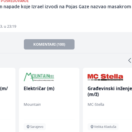
 POSREDOVANJE
n napade koje Izrael izvodi na Pojas Gaze nazvao masakrom
3. u 23:19
KOMENTARI (100)
 (m/
Električar (m)
Građevinski inženje
(m/ž)
Mountain
MC-Stella
Sarajevo
Velika Kladuša