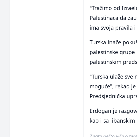
"Tražimo od Izrael
Palestinaca da zau
ima svoja pravila i
Turska inače pokuš
palestinske grupe
palestinskim pr
"Turska ulaže sve 
moguće", rekao je 
Predsjednička upr
Erdogan je razgov
kao i sa libanski
Znate nešto više o temi 