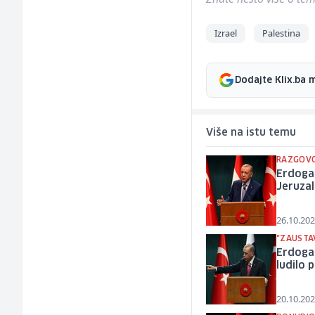
Izrael
Palestina
Dodajte Klix.ba 
Više na istu temu
RAZGOVO
Erdogan
Jeruza
26.10.202
"ZAUSTAV
Erdoga
ludilo 
20.10.202