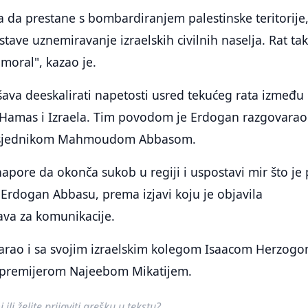
a da prestane s bombardiranjem palestinske teritorije,
stave uznemiravanje izraelskih civilnih naselja. Rat ta
 moral", kazao je.
ava deeskalirati napetosti usred tekućeg rata između
 Hamas i Izraela. Tim povodom je Erdogan razgovarao
edsjednikom Mahmoudom Abbasom.
napore da okonča sukob u regiji i uspostavi mir što je 
Erdogan Abbasu, prema izjavi koju je objavila
ava za komunikacije.
arao i sa svojim izraelskim kolegom Isaacom Herzogo
m premijerom Najeebom Mikatijem.
ili želite prijaviti grešku u tekstu?