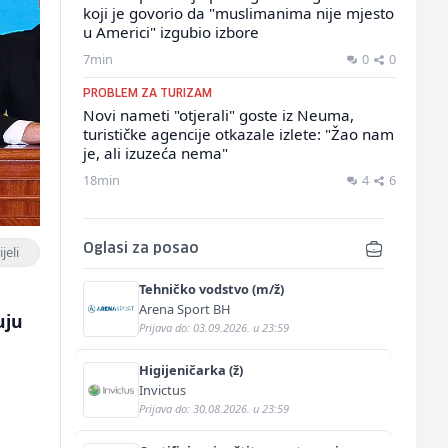
koji je govorio da "muslimanima nije mjesto
u Americi" izgubio izbore
7min
0
0
PROBLEM ZA TURIZAM
Novi nameti "otjerali" goste iz Neuma,
turističke agencije otkazale izlete: "Žao nam
je, ali izuzeća nema"
18min
4
6
Oglasi za posao
jeli
Tehničko vodstvo (m/ž)
Arena Sport BH
uju
Prijava do: 03.09.2026. u 23:59
Higijeničarka (ž)
Invictus
Prijava do: 30.08.2026. u 23:59