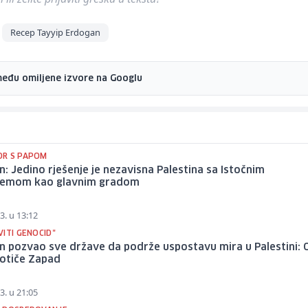
Recep Tayyip Erdogan
među omiljene izvore na Googlu
R S PAPOM
: Jedino rješenje je nezavisna Palestina sa Istočnim
lemom kao glavnim gradom
3. u 13:12
ITI GENOCID"
n pozvao sve države da podrže uspostavu mira u Palestini: 
potiče Zapad
3. u 21:05