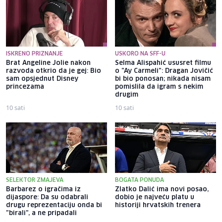
ISKRENO PRIZNANJE
USKORO NA SFF-U
Brat Angeline Jolie nakon
Selma Alispahić ususret filmu
razvoda otkrio da je gej: Bio
o "Ay Carmeli": Dragan Jovičić
sam opsjednut Disney
bi bio ponosan; nikada nisam
princezama
pomislila da igram s nekim
drugim
10 sati
10 sati
SELEKTOR ZMAJEVA
BOGATA PONUDA
Barbarez o igračima iz
Zlatko Dalić ima novi posao,
dijaspore: Da su odabrali
dobio je najveću platu u
drugu reprezentaciju onda bi
historiji hrvatskih trenera
"birali", a ne pripadali