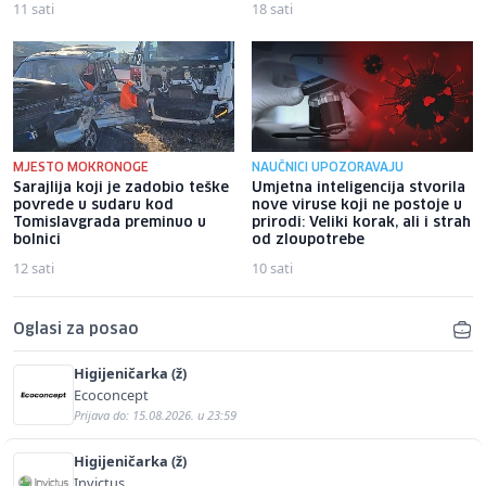
11 sati
18 sati
MJESTO MOKRONOGE
NAUČNICI UPOZORAVAJU
Sarajlija koji je zadobio teške
Umjetna inteligencija stvorila
povrede u sudaru kod
nove viruse koji ne postoje u
Tomislavgrada preminuo u
prirodi: Veliki korak, ali i strah
bolnici
od zloupotrebe
12 sati
10 sati
Oglasi za posao
Higijeničarka (ž)
Ecoconcept
Prijava do: 15.08.2026. u 23:59
Higijeničarka (ž)
Invictus