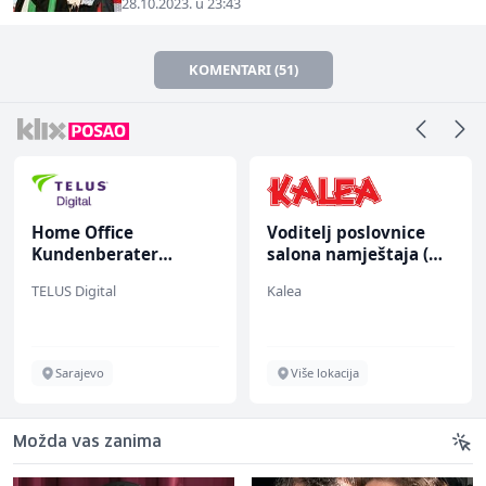
28.10.2023. u 23:43
KOMENTARI (51)
Home Office
Voditelj poslovnice
Kundenberater
salona namještaja (m/
(m/w/d) für ein
ž)
TELUS Digital
Kalea
renommiertes
Schuhunternehmen
Sarajevo
Više lokacija
Možda vas zanima