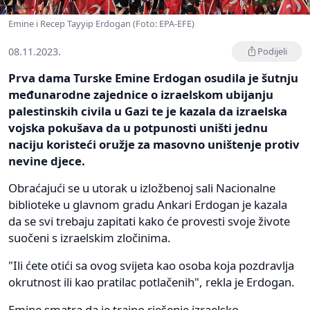
Emine i Recep Tayyip Erdogan (Foto: EPA-EFE)
08.11.2023.
Podijeli
Prva dama Turske Emine Erdogan osudila je šutnju
međunarodne zajednice o izraelskom ubijanju
palestinskih civila u Gazi te je kazala da izraelska
vojska pokušava da u potpunosti uništi jednu
naciju koristeći oružje za masovno uništenje protiv
nevine djece.
Obraćajući se u utorak u izložbenoj sali Nacionalne
biblioteke u glavnom gradu Ankari Erdogan je kazala
da se svi trebaju zapitati kako će provesti svoje živote
suočeni s izraelskim zločinima.
"Ili ćete otići sa ovog svijeta kao osoba koja pozdravlja
okrutnost ili kao pratilac potlačenih", rekla je Erdogan.
Emine smatra da je trajno rješenje izraelsko-