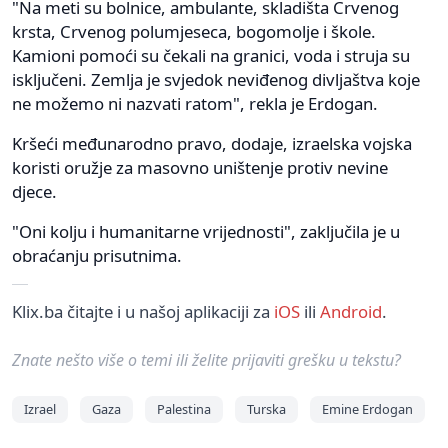
"Na meti su bolnice, ambulante, skladišta Crvenog
krsta, Crvenog polumjeseca, bogomolje i škole.
Kamioni pomoći su čekali na granici, voda i struja su
isključeni. Zemlja je svjedok neviđenog divljaštva koje
ne možemo ni nazvati ratom", rekla je Erdogan.
Kršeći međunarodno pravo, dodaje, izraelska vojska
koristi oružje za masovno uništenje protiv nevine
djece.
"Oni kolju i humanitarne vrijednosti", zaključila je u
obraćanju prisutnima.
Klix.ba čitajte i u našoj aplikaciji za
iOS
ili
Android
.
Znate nešto više o temi ili želite prijaviti grešku u tekstu?
Izrael
Gaza
Palestina
Turska
Emine Erdogan