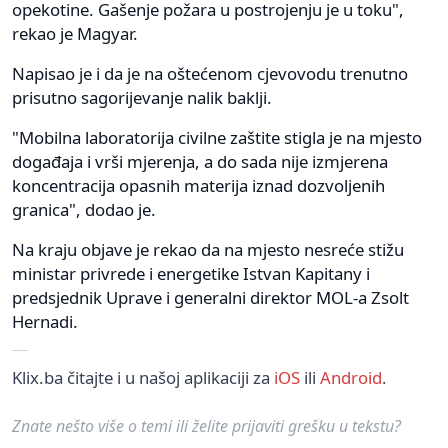
opekotine. Gašenje požara u postrojenju je u toku",
rekao je Magyar.
Napisao je i da je na oštećenom cjevovodu trenutno
prisutno sagorijevanje nalik baklji.
"Mobilna laboratorija civilne zaštite stigla je na mjesto
događaja i vrši mjerenja, a do sada nije izmjerena
koncentracija opasnih materija iznad dozvoljenih
granica", dodao je.
Na kraju objave je rekao da na mjesto nesreće stižu
ministar privrede i energetike Istvan Kapitany i
predsjednik Uprave i generalni direktor MOL-a Zsolt
Hernadi.
Klix.ba čitajte i u našoj aplikaciji za
iOS
ili
Android
.
Znate nešto više o temi ili želite prijaviti grešku u tekstu?