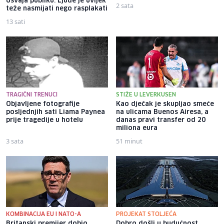
osvaja publiku: Ljude je uvijek
2 sata
teže nasmijati nego rasplakati
13 sati
TRAGIČNI TRENUCI
STIŽE U LEVERKUSEN
Objavljene fotografije
Kao dječak je skupljao smeće
posljednjih sati Liama ​​Paynea
na ulicama Buenos Airesa, a
prije tragedije u hotelu
danas pravi transfer od 20
miliona eura
3 sata
51 minut
KOMBINACIJA EU I NATO-A
PROJEKAT STOLJEĆA
Britanski premijer dobio
Dobro došli u budućnost