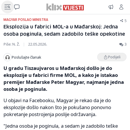
5
MAGYAR POSLAO MINISTRA
Eksplozija u fabrici MOL-a u Mađarskoj: Jedna
osoba poginula, sedam zadobilo teške opekotine
Piše: N. Ž.
|
22.05.2026.
3
Podijeli
Poslušajte članak
U gradu Tiszaujvaros u Mađarskoj došlo je do
eksplozije u fabrici firme MOL, a kako je istakao
premijer Mađarske Peter Magyar, najmanje jedna
osoba je poginula.
U objavi na Facebooku, Magyar je rekao da je do
eksplozije došlo nakon što je pokušano ponovno
pokretanje postrojenja poslije održavanja.
"Jedna osoba je poginula, a sedam je zadobilo teške