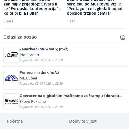
zanimljiv prijedlog: Stvara li
skrojenu po Muskovoj viziji:
se "Evropska konfederacija" u
"Pentagon će izgledati poput
kojoj bi bila i BiH?
običnog tržnog centra"
3 sata
1 sat
Oglasi za posao
Zavarivač (MIG/MAG) (m/ž)
Irion Argerr
Prijava do: 02.09.2026. u 23:59
Pomoćni radnik (m/ž)
MBA Steel
Prijava do: 03.09.2026. u 23:59
Operater na digitalnim mašinama za štampu i doradu
(m/ž)
Ekovit Reklame
Prijava do: 04.09.2026. u 23:59
Početna
Dojavite vijest