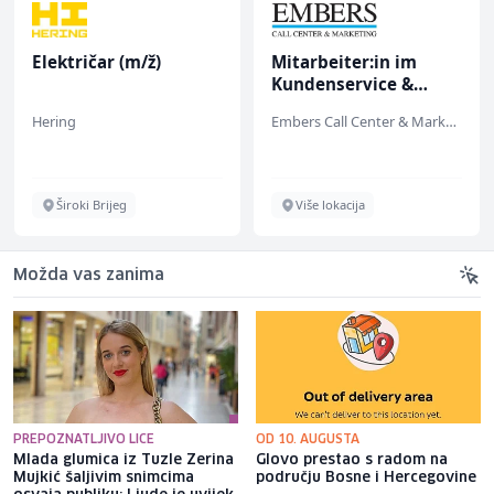
Električar (m/ž)
Mitarbeiter:in im
Kundenservice &
Support (m/w/d)
Hering
Embers Call Center & Marketing
Široki Brijeg
Više lokacija
Možda vas zanima
PREPOZNATLJIVO LICE
OD 10. AUGUSTA
Mlada glumica iz Tuzle Zerina
Glovo prestao s radom na
Mujkić šaljivim snimcima
području Bosne i Hercegovine