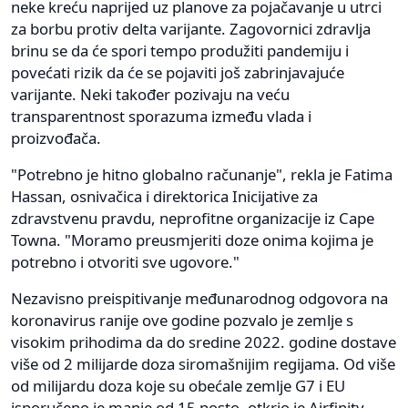
neke kreću naprijed uz planove za pojačavanje u utrci
za borbu protiv delta varijante. Zagovornici zdravlja
brinu se da će spori tempo produžiti pandemiju i
povećati rizik da će se pojaviti još zabrinjavajuće
varijante. Neki također pozivaju na veću
transparentnost sporazuma između vlada i
proizvođača.
"Potrebno je hitno globalno računanje", rekla je Fatima
Hassan, osnivačica i direktorica Inicijative za
zdravstvenu pravdu, neprofitne organizacije iz Cape
Towna. "Moramo preusmjeriti doze onima kojima je
potrebno i otvoriti sve ugovore."
Nezavisno preispitivanje međunarodnog odgovora na
koronavirus ranije ove godine pozvalo je zemlje s
visokim prihodima da do sredine 2022. godine dostave
više od 2 milijarde doza siromašnijim regijama. Od više
od milijardu doza koje su obećale zemlje G7 i EU
isporučeno je manje od 15 posto, otkrio je Airfinity.