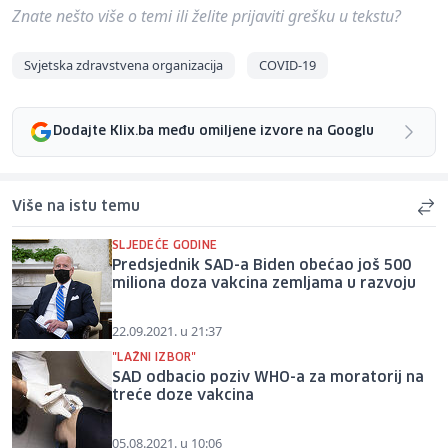
Znate nešto više o temi ili želite prijaviti grešku u tekstu?
Svjetska zdravstvena organizacija
COVID-19
Dodajte Klix.ba među omiljene izvore na Googlu
Više na istu temu
SLJEDEĆE GODINE
Predsjednik SAD-a Biden obećao još 500
miliona doza vakcina zemljama u razvoju
22.09.2021. u 21:37
"LAŽNI IZBOR"
SAD odbacio poziv WHO-a za moratorij na
treće doze vakcina
05.08.2021. u 10:06