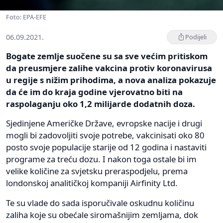
Foto: EPA-EFE
06.09.2021.
Podijeli
Bogate zemlje suočene su sa sve većim pritiskom
da preusmjere zalihe vakcina protiv koronavirusa
u regije s nižim prihodima, a nova analiza pokazuje
da će im do kraja godine vjerovatno biti na
raspolaganju oko 1,2 milijarde dodatnih doza.
Sjedinjene Američke Države, evropske nacije i drugi
mogli bi zadovoljiti svoje potrebe, vakcinisati oko 80
posto svoje populacije starije od 12 godina i nastaviti
programe za treću dozu. I nakon toga ostale bi im
velike količine za svjetsku preraspodjelu, prema
londonskoj analitičkoj kompaniji Airfinity Ltd.
Te su vlade do sada isporučivale oskudnu količinu
zaliha koje su obećale siromašnijim zemljama, dok