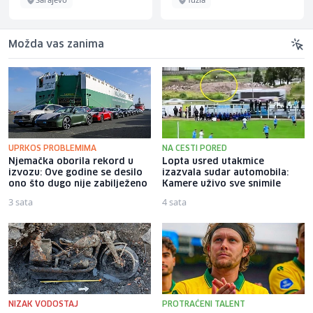
Možda vas zanima
UPRKOS PROBLEMIMA
NA CESTI PORED
Njemačka oborila rekord u
Lopta usred utakmice
izvozu: Ove godine se desilo
izazvala sudar automobila:
ono što dugo nije zabilježeno
Kamere uživo sve snimile
3 sata
4 sata
NIZAK VODOSTAJ
PROTRAĆENI TALENT