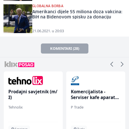
GLOBALNA BORBA
Amerikanci dijele 55 miliona doza vakcina:
BiH na Bidenovom spisku za donaciju
21.06.2021. u 20:03
KOMENTARI (28)
Prodajni savjetnik (m/
Komercijalista -
ž)
Serviser kafe aparata
(m/ž)
Tehnolix
P Trade
Sarajevo
Tuzla