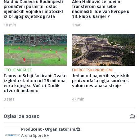
Na dnu Dunava u Budimpešti
Alen Halilović će novim
pronađeni posmrtni ostaci
transferom sam sebe
njemačkih vojnika i motocikl
nadmašiti: Ide van Evrope u
iz Drugog svjetskog rata
13. klub u karijeri?
18 min
1 sat
I TO JE MOGUĆE
ENERGETSKI PROBLEMI
Fanovi u Srbiji šokirani: Ovako
Jedan od najvećih svjetskih
izgleda stadion od 28 miliona
proizvođača uglja suočen s
eura kojeg su Vučić i Dodik
valom nestanaka struje
otvorili nedavno
3 sata
47 min
Oglasi za posao
Producent - Organizator (m/ž)
Arena Sport BH