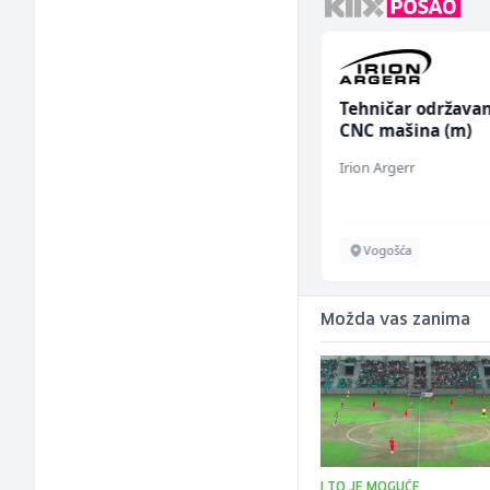
Dispatcher (m/ž)
Tehničar održavan
CNC mašina (m)
BCO
Irion Argerr
Sarajevo
Vogošća
Možda vas zanima
I TO JE MOGUĆE