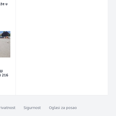
rže u
o
ji
i 216
rivatnost
Sigurnost
Oglasi za posao