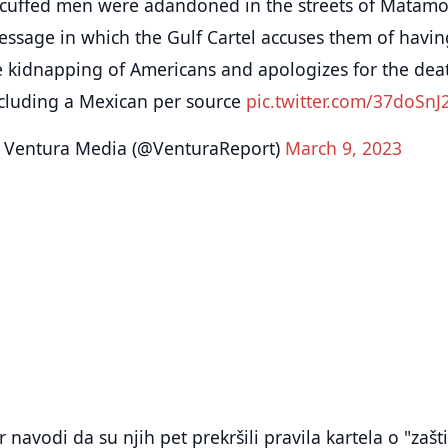
dcuffed men were adandoned in the streets of Matamo
ssage in which the Gulf Cartel accuses them of havin
he kidnapping of Americans and apologizes for the dea
ncluding a Mexican per source
pic.twitter.com/37doSnJ
 Ventura Media (@VenturaReport)
March 9, 2023
navodi da su njih pet prekršili pravila kartela o "zašti