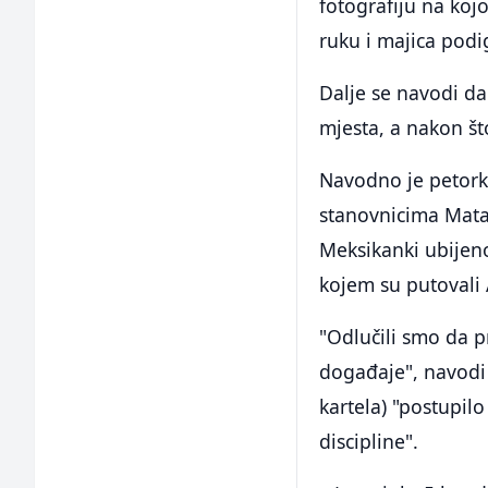
fotografiju na koj
ruku i majica podi
Dalje se navodi da 
mjesta, a nakon što
Navodno je petorka
stanovnicima Mata
Meksikanki ubijeno
kojem su putovali
"Odlučili smo da p
događaje", navodi 
kartela) "postupil
discipline".