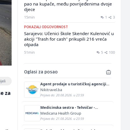
pao na kupače, među povrijeđenima dvoje
djece
15min
1
3
POKAZALI ODGOVORNOST
Sarajevo: Učenici škole Skender Kulenović u
akciji "Trash for cash" prikupili 216 vreća
otpada
51min
5
100
Oglasi za posao
jeli
Agent prodaje u turističkoj agenciji
(m/ž)
Nikitravel.ba
se za
Prijava do: 20.08.2026. u 23:59
Medicinska sestra - Tehničar -
Anestetičar (m/ž)
Medicana Health Group
Prijava do: 21.08.2026. u 23:59