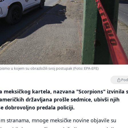
u pismo u kojem su obrazložili svoj postupak (Foto: EPA-EFE)
Podi
a meksičkog kartela, nazvana "Scorpions" izvinila 
američkih državljana prošle sedmice, ubivši njih
se dobrovoljno predala policiji.
im stranama, mnoge meksičke novine objavile su