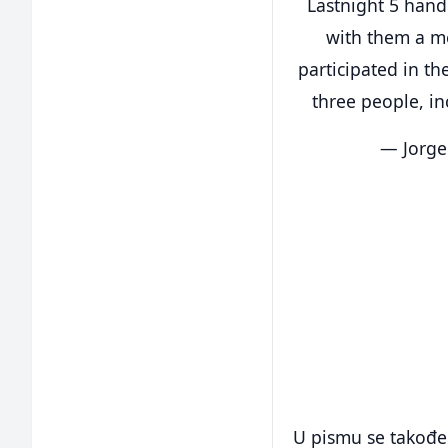
Lastnight 5 han
with them a me
participated in t
three people, i
— Jorge
U pismu se također 