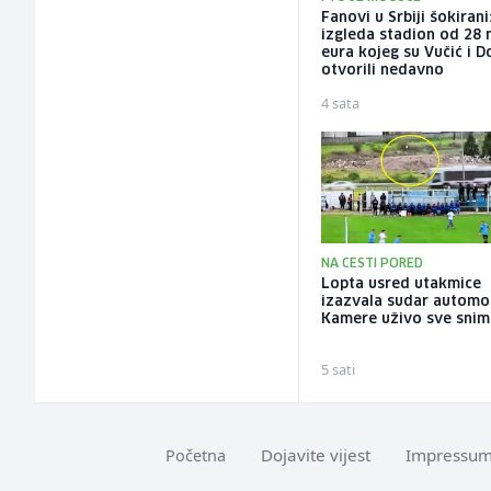
Fanovi u Srbiji šokiran
izgleda stadion od 28 
eura kojeg su Vučić i D
otvorili nedavno
4 sata
NA CESTI PORED
Lopta usred utakmice
izazvala sudar automob
Kamere uživo sve snim
5 sati
Dojavite vijest
Impressu
Početna