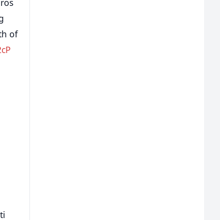
ros
g
th of
2cP
ti