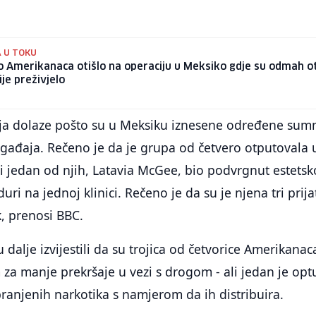
 U TOKU
 Amerikanaca otišlo na operaciju u Meksiko gdje su odmah ot
ije preživjelo
ja dolaze pošto su u Meksiku iznesene određene sum
gađaja. Rečeno je da je grupa od četvero otputovala 
 jedan od njih, Latavia McGee, bio podvrgnut estetsk
ri na jednoj klinici. Rečeno je da su je njena tri prija
k, prenosi BBC.
dalje izvijestili da su trojica od četvorice Amerikanac
za manje prekršaje u vezi s drogom - ali jedan je opt
ranjenih narkotika s namjerom da ih distribuira.