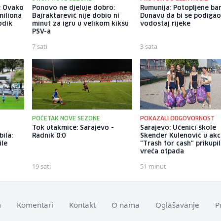
i: Ovako
Ponovo ne djeluje dobro:
Rumunija: Potopljene ba
miliona
Bajraktarević nije dobio ni
Dunavu da bi se podiga
odik
minut za igru u velikom kiksu
vodostaj rijeke
PSV-a
7 sati
3 sata
POČETAK NOVE SEZONE
POKAZALI ODGOVORNOST
Tok utakmice: Sarajevo -
Sarajevo: Učenici škole
ila:
Radnik 0:0
Skender Kulenović u akci
ile
"Trash for cash" prikupil
vreća otpada
19 sati
51 minut
m
Komentari
Kontakt
O nama
Oglašavanje
P