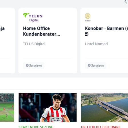
ja
Home Office
Konobar - Barmen (
Kundenberater
ž)
(m/w/d) für Vattenfall
TELUS Digital
Hotel Nomad
Sarajevo
Sarajevo
START NOVE SEZONE
PROTOK DO ELEKTRANE