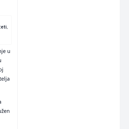
eti,
nje u
u
oj
telja
a
užen