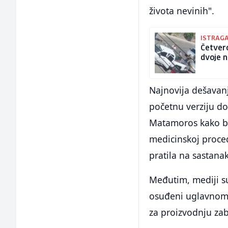
života nevinih".
ISTRAGA
Četvero
dvoje n
Najnovija dešavan
početnu verziju do
Matamoros kako bi
medicinskoj procedu
pratila na sastana
Međutim, mediji su 
osuđeni uglavnom 
za proizvodnju zab