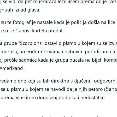
oj se vidi da pet muškaraca leže licem prema dolje, ve
gnutih iznad glava.
su te fotografije nastale kada je policija došla na lice
 su se članovi kartela predali.
 grupe "Scorpions" ostavilo pismo u kojem su se izvin
morosa, američkim žrtvama i njihovim porodicama te
j prošle sedmice kada je grupa pucala na bijeli komb
 Amerikanci.
redamo one koji su bili direktno uključeni i odgovorni
se u pismu u kojem se navodi da je njih petoro (člano
o prema vlastitom donošenju odluka i nedostatku