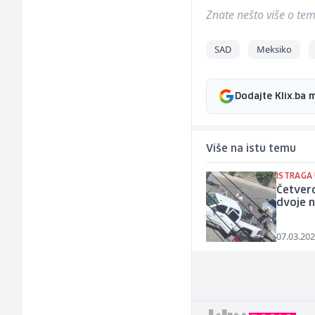
Znate nešto više o temi 
SAD
Meksiko
Dodajte Klix.ba 
Više na istu temu
ISTRAGA
Četvero
dvoje n
07.03.202