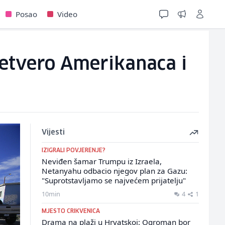
Posao
Video
 četvero Amerikanaca i
Vijesti
IZIGRALI POVJERENJE?
Neviđen šamar Trumpu iz Izraela,
Netanyahu odbacio njegov plan za Gazu:
"Suprotstavljamo se najvećem prijatelju"
10min
4
1
MJESTO CRIKVENICA
Drama na plaži u Hrvatskoj: Ogroman bor