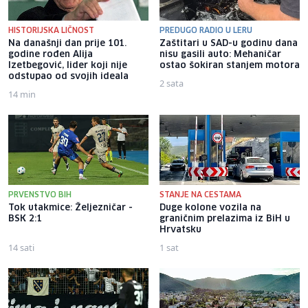
HISTORIJSKA LIČNOST
PREDUGO RADIO U LERU
Na današnji dan prije 101.
Zaštitari u SAD-u godinu dana
godine rođen Alija
nisu gasili auto: Mehaničar
Izetbegović, lider koji nije
ostao šokiran stanjem motora
odstupao od svojih ideala
2 sata
14 min
PRVENSTVO BIH
STANJE NA CESTAMA
Tok utakmice: Željezničar -
Duge kolone vozila na
BSK 2:1
graničnim prelazima iz BiH u
Hrvatsku
14 sati
1 sat