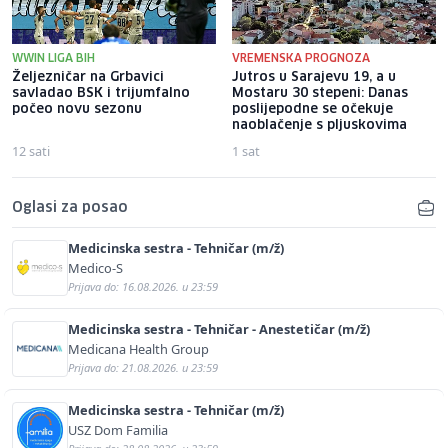
WWIN LIGA BIH
VREMENSKA PROGNOZA
Željezničar na Grbavici
Jutros u Sarajevu 19, a u
savladao BSK i trijumfalno
Mostaru 30 stepeni: Danas
počeo novu sezonu
poslijepodne se očekuje
naoblačenje s pljuskovima
12 sati
1 sat
Oglasi za posao
Medicinska sestra - Tehničar (m/ž)
Medico-S
Prijava do: 16.08.2026. u 23:59
Medicinska sestra - Tehničar - Anestetičar (m/ž)
Medicana Health Group
Prijava do: 21.08.2026. u 23:59
Medicinska sestra - Tehničar (m/ž)
USZ Dom Familia