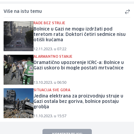
Više na istu temu
RADE BEZ STRUJE
Bolnice u Gazi ne mogu izdržati pod
teretom rata: Doktori četiri sedmice nisu
otišli kućama
12.11.2023. u 07:22
ALARMANTNO STANJE
Dramatično upozorenje ICRC-a: Bolnice u
Gazi uskoro bi mogle postati mrtvačnice
13.10.2023. u 06:50
SITUACIJA SVE GORA
Jedina elektrana za proizvodnju struje u
Gazi ostala bez goriva, bolnice postaju
groblja
11.10.2023. u 15:57
KOMENTARI (61)