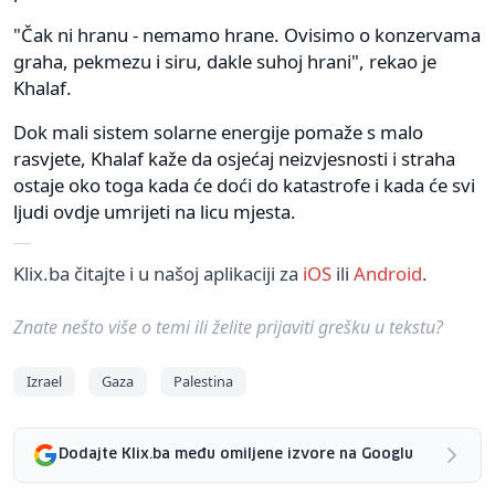
"Čak ni hranu - nemamo hrane. Ovisimo o konzervama
graha, pekmezu i siru, dakle suhoj hrani", rekao je
Khalaf.
Dok mali sistem solarne energije pomaže s malo
rasvjete, Khalaf kaže da osjećaj neizvjesnosti i straha
ostaje oko toga kada će doći do katastrofe i kada će svi
ljudi ovdje umrijeti na licu mjesta.
Klix.ba čitajte i u našoj aplikaciji za
iOS
ili
Android
.
Znate nešto više o temi ili želite prijaviti grešku u tekstu?
Izrael
Gaza
Palestina
Dodajte Klix.ba među omiljene izvore na Googlu