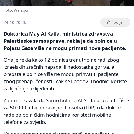
Foto: Wafa.ps
24.10.2023.
Podijeli
Doktorica May Al Kaila, ministrica zdravstva
Palestinske samouprave, rekla je da bolnice u
Pojasu Gaze više ne mogu primati nove pacijente.
Ona je rekla kako 12 bolnica trenutno ne radi zbog
izraelskih zračnih napada ili nedostatka goriva, a
preostale bolnice više ne mogu prihvatiti pacijente
zbog prenapučenosti - čak se i podovi i hodnici koriste
za liječenje ozlijeđenih.
Zatim je kazala da Samo bolnica Al-Shifa pruža utočište
za 50.000 interno raseljenih osoba (IDP) i da doktori
rade po bolničkim hodnicima koristeći mobilne
telefone za svjetlo.
Kolaps zdravstvenog sistema znači da pacijenti s