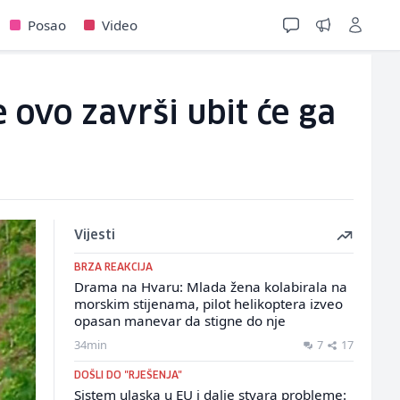
Posao
Video
 ovo završi ubit će ga
Vijesti
BRZA REAKCIJA
Drama na Hvaru: Mlada žena kolabirala na
morskim stijenama, pilot helikoptera izveo
opasan manevar da stigne do nje
34min
7
17
DOŠLI DO "RJEŠENJA"
Sistem ulaska u EU i dalje stvara probleme: