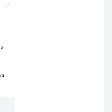
 o
iti