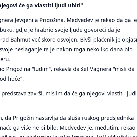
njegovi će ga vlastiti ljudi ubiti"
gnera Jevgenija Prigožina, Medvedev je rekao da ga j
obuku, gdje je hrabrio svoje ljude govoreći da je
grad Bahmut već skoro osvojen. Bivši plaćenik je objas
o svoje neslaganje te je nakon toga nekoliko dana bio
eru.
 Prigožina "ludim", rekavši da šef Vagnera "misli da
god hoće".
 predstava završi, mislim da će ga njegovi vlastiti ljudi
 da Prigožin nastavlja da sluša ruskog predsjednika
inače ga više ne bi bilo. Medvedev je, međutim, rekao