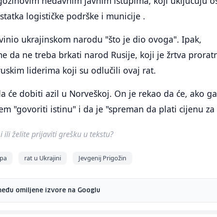
igožinovim nedavnim javnim istupima, koji uključuju 
tka logističke podrške i municije .
izvinio ukrajinskom narodu "što je dio ovoga". Ipak,
me da ne treba brkati narod Rusije, koji je žrtva prorat
skim liderima koji su odlučili ovaj rat.
a će dobiti azil u Norveškoj. On je rekao da će, ako g
em "govoriti istinu" i da je "spreman da plati cijenu za 
ili želite prijaviti grešku u tekstu?
pa
rat u Ukrajini
Jevgenij Prigožin
među omiljene izvore na Googlu