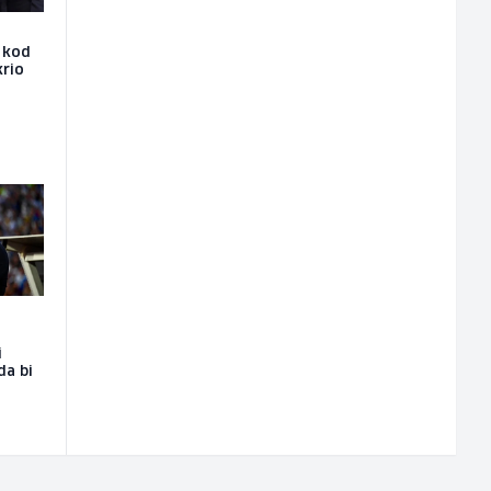
e kod
krio
i
da bi