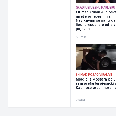
GRADI USPJEŠNU KARIJERU
Glumac Adnan Alić osv
mreže urnebesnim sni
Navikavam se na to d
ljudi prepoznaju gdje 
pojavim
59 min
SNIMAK POSAO VIRALAN
Mladić iz Mostara odlu
sam prefarba pješački 
Kad neće grad, mora n
2 sata