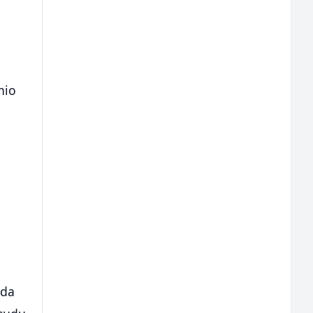
e
nio
 da