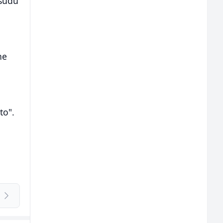
osudu
ne
a
to".