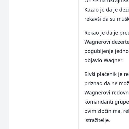
On se na ukrajinsk
Kazao je da je dez
rekavši da su muš
Rekao je da je pre
Wagnerovi dezerter
pogubljenje jednog
objavio Wagner.
Bivši plaćenik je r
priznao da ne može
Wagnerovi redovni b
komandanti grupe i
ovim zločinima, re
istražitelje.