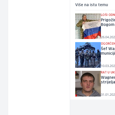
Više na istu temu
LOŠI OD
Prigoži
Bogom
26.04.202
OGORČEN
Šef Wag
municij
10.03.202
RAT U UK
Wagnero
strijelj
31.01.202