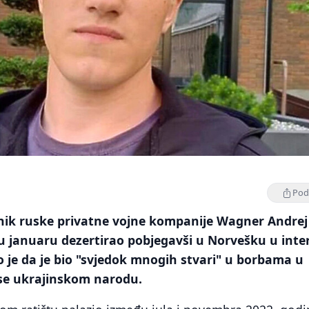
Podi
nik ruske privatne vojne kompanije Wagner Andrej
u januaru dezertirao pobjegavši u Norvešku u inte
 je da je bio "svjedok mnogih stvari" u borbama u
i se ukrajinskom narodu.