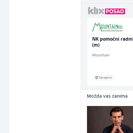
Skladišni radnik (m/ž)
NK pomoćni radni
(m)
Lidl BH
Mountain
Lepenica
Sarajevo
Možda vas zanima