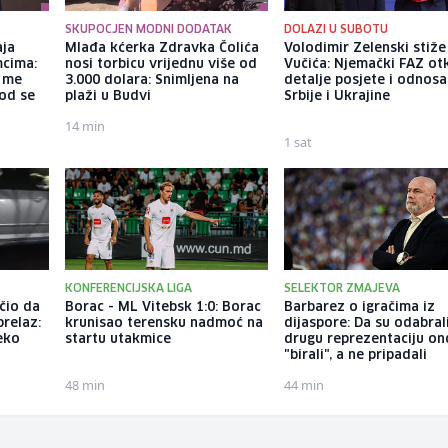
SKUPOCJEN MODNI DODATAK
DOLAZI U SUBOTU
aja
Mlađa kćerka Zdravka Čolića
Volodimir Zelenski stiž
mcima:
nosi torbicu vrijednu više od
Vučića: Njemački FAZ ot
a me
3.000 dolara: Snimljena na
detalje posjete i odnosa
god se
plaži u Budvi
Srbije i Ukrajine
14 min
1 sat
KONFERENCIJSKA LIGA
SELEKTOR ZMAJEVA
čio da
Borac - ML Vitebsk 1:0: Borac
Barbarez o igračima iz
prelaz:
krunisao terensku nadmoć na
dijaspore: Da su odabral
eko
startu utakmice
drugu reprezentaciju on
"birali", a ne pripadali
48 min
44 min