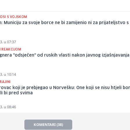
NOSI S VOJSKOM
n: Municiju za svoje borce ne bi zamijenio ni za prijateljstvo s
3. u 07:37
 REAKCIJOM
nera "odsječen" od ruskih vlasti nakon javnog izjašnjavanja
i
3. u 10:14
RAJINI
vac koji je prebjegao u Norvešku: One koji se nisu htjeli bor
ali bi pred svima
3. u 08:46
KOMENTARI (38)