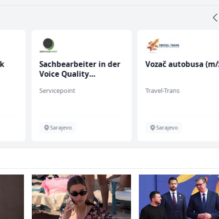
k
Sachbearbeiter in der
Vozač autobusa (m/
Voice Quality
Management (m/w)
Servicepoint
Travel-Trans
Sarajevo
Sarajevo