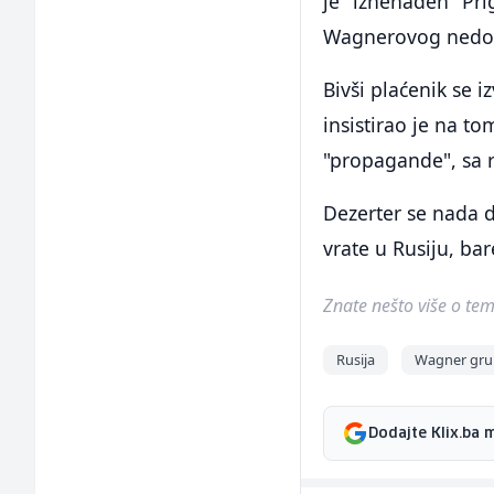
je "iznenađen" Pr
Wagnerovog nedosta
Bivši plaćenik se 
insistirao je na to
"propagande", sa ru
Dezerter se nada d
vrate u Rusiju, bar
Znate nešto više o temi 
Rusija
Wagner gru
Dodajte Klix.ba 