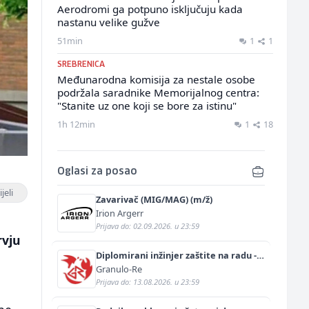
Aerodromi ga potpuno isključuju kada
nastanu velike gužve
51min
1
1
SREBRENICA
Međunarodna komisija za nestale osobe
podržala saradnike Memorijalnog centra:
"Stanite uz one koji se bore za istinu"
1h 12min
1
18
Oglasi za posao
jeli
Zavarivač (MIG/MAG) (m/ž)
Irion Argerr
Prijava do: 02.09.2026. u 23:59
rvju
Diplomirani inžinjer zaštite na radu -
Bachelor inžinjer sigurnosti i pomoći
Granulo-Re
(m/ž)
Prijava do: 13.08.2026. u 23:59