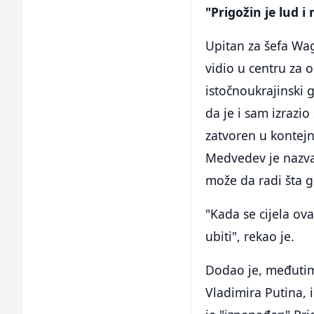
"Prigožin je lud i 
Upitan za šefa Wa
vidio u centru za 
istočnoukrajinski 
da je i sam izrazi
zatvoren u kontejn
Medvedev je nazvao
može da radi šta 
"Kada se cijela ova
ubiti", rekao je.
Dodao je, međutim,
Vladimira Putina, 