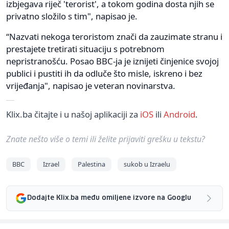
izbjegava riječ 'terorist', a tokom godina dosta njih se
privatno složilo s tim", napisao je.
“Nazvati nekoga teroristom znači da zauzimate stranu i
prestajete tretirati situaciju s potrebnom
nepristranošću. Posao BBC-ja je iznijeti činjenice svojoj
publici i pustiti ih da odluče što misle, iskreno i bez
vrijeđanja", napisao je veteran novinarstva.
Klix.ba čitajte i u našoj aplikaciji za
iOS
ili
Android
.
Znate nešto više o temi ili želite prijaviti grešku u tekstu?
BBC
Izrael
Palestina
sukob u Izraelu
Dodajte Klix.ba među omiljene izvore na Googlu