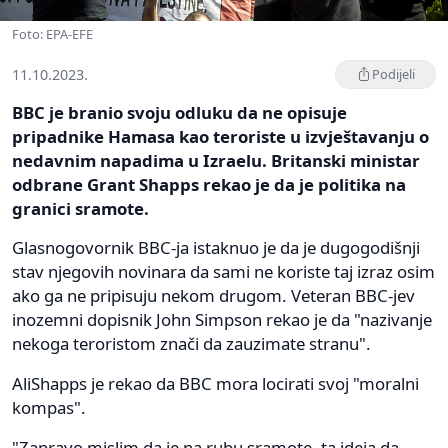
Foto: EPA-EFE
11.10.2023.
Podijeli
BBC je branio svoju odluku da ne opisuje
pripadnike Hamasa kao teroriste u izvještavanju o
nedavnim napadima u Izraelu. Britanski ministar
odbrane Grant Shapps rekao je da je politika na
granici sramote.
Glasnogovornik BBC-ja istaknuo je da je dugogodišnji
stav njegovih novinara da sami ne koriste taj izraz osim
ako ga ne pripisuju nekom drugom. Veteran BBC-jev
inozemni dopisnik John Simpson rekao je da "nazivanje
nekoga teroristom znači da zauzimate stranu".
AliShapps je rekao da BBC mora locirati svoj "moralni
kompas".
"Zapravo mislim da je na rubu sramote, ta ideja da