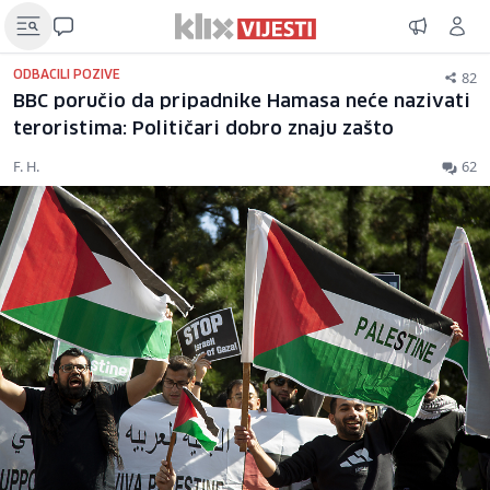
82
ODBACILI POZIVE
BBC poručio da pripadnike Hamasa neće nazivati
teroristima: Političari dobro znaju zašto
F. H.
62