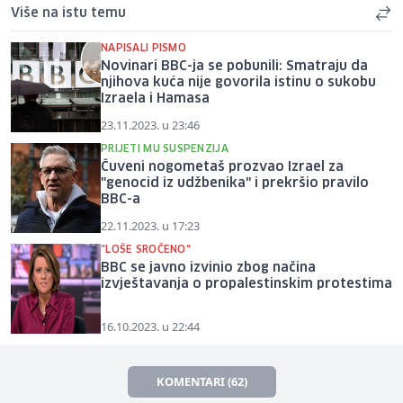
Više na istu temu
NAPISALI PISMO
Novinari BBC-ja se pobunili: Smatraju da
njihova kuća nije govorila istinu o sukobu
Izraela i Hamasa
23.11.2023. u 23:46
PRIJETI MU SUSPENZIJA
Čuveni nogometaš prozvao Izrael za
"genocid iz udžbenika" i prekršio pravilo
BBC-a
22.11.2023. u 17:23
"LOŠE SROČENO"
BBC se javno izvinio zbog načina
izvještavanja o propalestinskim protestima
16.10.2023. u 22:44
KOMENTARI (62)