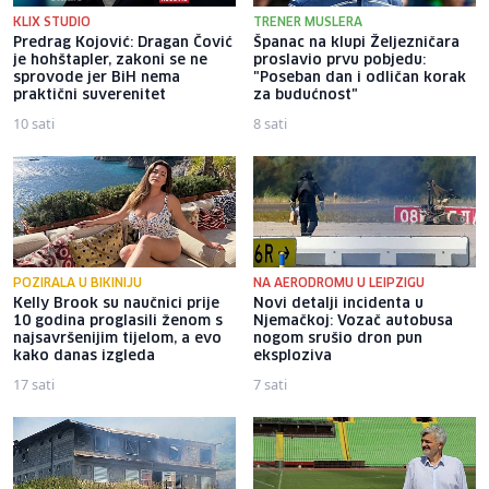
KLIX STUDIO
TRENER MUSLERA
Predrag Kojović: Dragan Čović
Španac na klupi Željezničara
je hohštapler, zakoni se ne
proslavio prvu pobjedu:
sprovode jer BiH nema
"Poseban dan i odličan korak
praktični suverenitet
za budućnost"
10 sati
8 sati
POZIRALA U BIKINIJU
NA AERODROMU U LEIPZIGU
Kelly Brook su naučnici prije
Novi detalji incidenta u
10 godina proglasili ženom s
Njemačkoj: Vozač autobusa
najsavršenijim tijelom, a evo
nogom srušio dron pun
kako danas izgleda
eksploziva
17 sati
7 sati