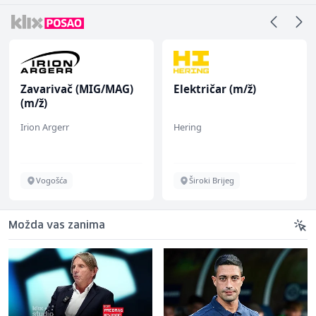
Zavarivač (MIG/MAG)
Električar (m/ž)
(m/ž)
Irion Argerr
Hering
Vogošća
Široki Brijeg
Možda vas zanima