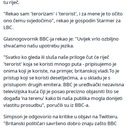
tu riječ.
"Rekao sam 'terorizam' i 'terorist', i za mene je to očito
ono čemu svjedočimo", rekao je gospodin Starmer za
LBC.
Glasnogovornik BBC-ja rekao je: "Uvijek vrlo ozbiljno
shvaćamo našu upotrebu jezika.
"Svatko ko gleda ili sluša naše priloge čut će riječ
'terorist' koja se koristi mnogo puta - pripisujemo je
onima koji je koriste, na primjer, britanskoj vladi.To je
pristup koji se koristi desetljećima, a u skladu je s
pristupom drugih emitera. BBC je uređivački nezavisna
televizijska kuća čiji je posao precizno objasniti što se
događa 'na terenu' kako bi naša publika mogla donijeti
vlastitu prosudbu", poručili su iz BBC-a.
Simpson je odgovorio na kritike u objavi na Twitteru.
"Britanski političari savršeno dobro znaju zašto BBC