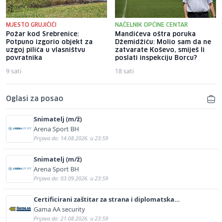
MJESTO GRUJIČIĆI
NAČELNIK OPĆINE CENTAR
Požar kod Srebrenice:
Mandićeva oštra poruka
Potpuno izgorio objekt za
Džemidžiću: Molio sam da ne
uzgoj pilića u vlasništvu
zatvarate Koševo, smiješ li
povratnika
poslati inspekciju Borcu?
9 sati
18 sati
Oglasi za posao
Snimatelj (m/ž)
Arena Sport BH
Prijava do: 14.08.2026. u 23:59
Snimatelj (m/ž)
Arena Sport BH
Prijava do: 03.09.2026. u 23:59
Certificirani zaštitar za strana i diplomatska
predstavništva (m/ž)
Gama AA security
Prijava do: 21.08.2026. u 23:59