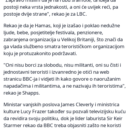
postoji neka vrsta jednakosti, a oni će uvijek reći, pa
postoje dvije strane", rekao je za LBC.
Rekao je da je Hamas, koji je izašao i poklao nedužne
ljude, bebe, posjetitelje festivala, penzionere,
zabranjena organizacija u Velikoj Britaniji, što znači da
ga vlada službeno smatra terorističkom organizacijom
koju je protuzakonito podržavati.
"Oni nisu borci za slobodu, nisu militanti, oni su čisti i
jednostavni teroristi i izvanredno je otići na web
stranicu BBC-ja i vidjeti ih kako govore o naoružanim
napadačima i militantima, a ne nazivaju ih teroristima",
rekao je Shapps.
Ministar vanjskih poslova James Cleverly i ministrica
kulture Lucy Frazer također su pozvali televizijsku kuću
da revidira svoju politiku, dok je lider laburista Sir Keir
Starmer rekao da BBC treba objasniti zašto ne koristi