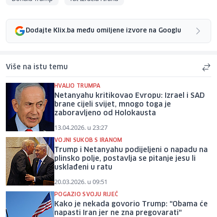
Dodajte Klix.ba među omiljene izvore na Googlu
Više na istu temu
HVALIO TRUMPA
Netanyahu kritikovao Evropu: Izrael i SAD
brane cijeli svijet, mnogo toga je
zaboravljeno od Holokausta
13.04.2026. u 23:27
VOJNI SUKOB S IRANOM
Trump i Netanyahu podijeljeni o napadu na
plinsko polje, postavlja se pitanje jesu li
usklađeni u ratu
20.03.2026. u 09:51
POGAZIO SVOJU RIJEČ
Kako je nekada govorio Trump: "Obama će
napasti Iran jer ne zna pregovarati"