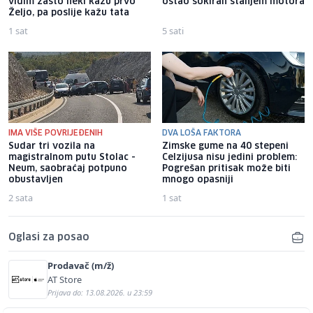
vidim zašto neki kažu prvo
ostao šokiran stanjem motora
Željo, pa poslije kažu tata
1 sat
5 sati
IMA VIŠE POVRIJEĐENIH
DVA LOŠA FAKTORA
Sudar tri vozila na
Zimske gume na 40 stepeni
magistralnom putu Stolac -
Celzijusa nisu jedini problem:
Neum, saobraćaj potpuno
Pogrešan pritisak može biti
obustavljen
mnogo opasniji
2 sata
1 sat
Oglasi za posao
Prodavač (m/ž)
AT Store
Prijava do: 13.08.2026. u 23:59