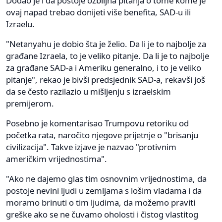
Dodao je i da postoje ozbiljna pitanja o tome kome je
ovaj napad trebao donijeti više benefita, SAD-u ili
Izraelu.
"Netanyahu je dobio šta je želio. Da li je to najbolje za
građane Izraela, to je veliko pitanje. Da li je to najbolje
za građane SAD-a i Ameriku generalno, i to je veliko
pitanje", rekao je bivši predsjednik SAD-a, rekavši još
da se često razilazio u mišljenju s izraelskim
premijerom.
Posebno je komentarisao Trumpovu retoriku od
početka rata, naročito njegove prijetnje o "brisanju
civilizacija". Takve izjave je nazvao "protivnim
američkim vrijednostima".
"Ako ne dajemo glas tim osnovnim vrijednostima, da
postoje nevini ljudi u zemljama s lošim vladama i da
moramo brinuti o tim ljudima, da možemo praviti
greške ako se ne čuvamo oholosti i čistog vlastitog