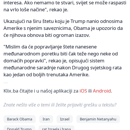
interesa. Ako nemamo te stvari, svijet se može raspasti
na vrlo loše načine", rekao je.
Ukazujući na širu štetu koju je Trump nanio odnosima
Amerike s njenim saveznicima, Obama je upozorio da
će njihova obnova biti ogroman izazov.
"Mislim da će popravljanje štete nanesene
međunarodnom poretku biti čak teže nego neke od
domaćih popravki", rekao je, opisujući sistem
međunarodne saradnje nakon Drugog svjetskog rata
kao jedan od boljih trenutaka Amerike.
Klix.ba čitajte i u našoj aplikaciji za
iOS
ili
Android
.
Znate nešto više o temi ili želite prijaviti grešku u tekstu?
Barack Obama
Iran
Izrael
Benjamin Netanyahu
Donald Trump
rat Izraela i Irana