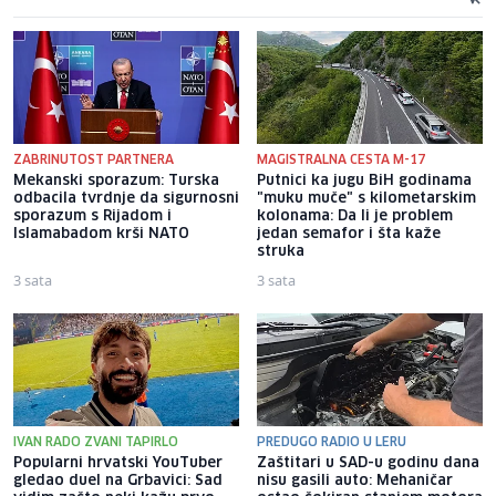
ZABRINUTOST PARTNERA
MAGISTRALNA CESTA M-17
Mekanski sporazum: Turska
Putnici ka jugu BiH godinama
odbacila tvrdnje da sigurnosni
"muku muče" s kilometarskim
sporazum s Rijadom i
kolonama: Da li je problem
Islamabadom krši NATO
jedan semafor i šta kaže
struka
3 sata
3 sata
IVAN RADO ZVANI TAPIRLO
PREDUGO RADIO U LERU
Popularni hrvatski YouTuber
Zaštitari u SAD-u godinu dana
gledao duel na Grbavici: Sad
nisu gasili auto: Mehaničar