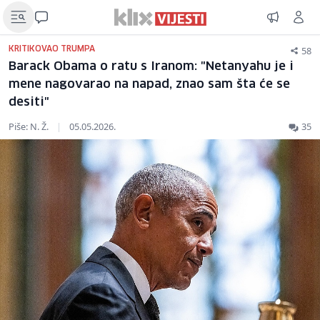
58
KRITIKOVAO TRUMPA
Barack Obama o ratu s Iranom: "Netanyahu je i
mene nagovarao na napad, znao sam šta će se
desiti"
Piše: N. Ž.
|
05.05.2026.
35