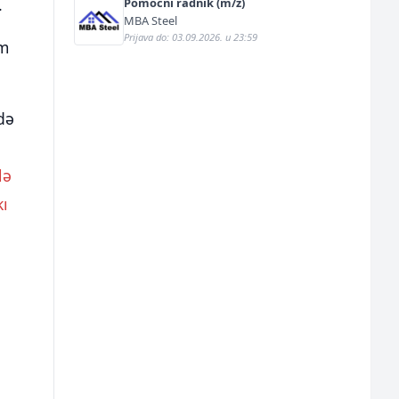
.
Pomoćni radnik (m/ž)
MBA Steel
Prijava do: 03.09.2026. u 23:59
im
də
lə
ı