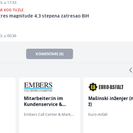
3. u 17:33
AR KOD TUZLE
tres magnitude 4,3 stepena zatresao BiH
3. u 00:36
KOMENTARI (6)
Mitarbeiter:in im
Mašinski inženjer (
Kundenservice &
ž)
Support (m/w/d)
Embers Call Center & Marketing
Euro-Asfalt