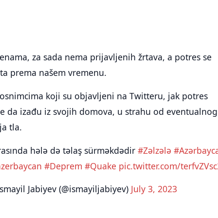
nama, za sada nema prijavljenih žrtava, a potres se
ata prema našem vremenu.
snimcima koji su objavljeni na Twitteru, jak potres
ne da izađu iz svojih domova, u strahu od eventualnog
a tla.
arasında hələ də təlaş sürməkdədir
#Zəlzələ
#Azərbayc
azerbaycan
#Deprem
#Quake
pic.twitter.com/terfvZVsc
smayil Jabiyev (@ismayiljabiyev)
July 3, 2023