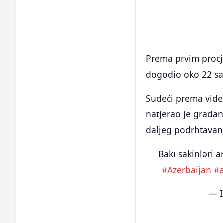
Prema prvim procje
dogodio oko 22 s
Sudeći prema video
natjerao je građa
daljeg podrhtavanj
Bakı sakinləri 
#Azerbaijan
#
— I