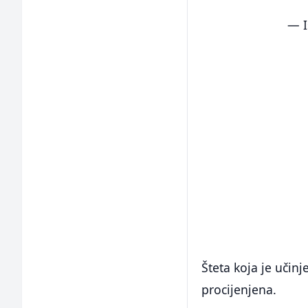
— I
Šteta koja je učin
procijenjena.