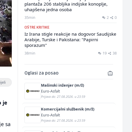
plantaža 206 stabljika indijske konoplje,
uhapšena jedna osoba
35min
2
0
OŠTRE KRITIKE
Iz Irana stigle reakcije na dogovor Saudijske
Arabije, Turske i Pakistana: "Papirni
sporazum"
38min
19
38
Oglasi za posao
jeli
Mašinski inženjer (m/ž)
Euro-Asfalt
Prijava do: 27.08.2026. u 23:59
 je
Komercijalni službenik (m/ž)
Euro-Asfalt
Prijava do: 27.08.2026. u 23:59
je sa