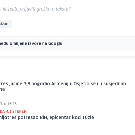
ili želite prijaviti grešku u tekstu?
jdžan
među omiljene izvore na Googlu
res jačine 3,8 pogodio Armeniju: Osjetio se i u susjednim
ma
3. u 16:25
DA 4,1 STEPEN
ljotres potresao BiH, epicentar kod Tuzle