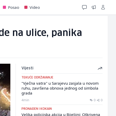
Posao
Video
de na ulice, panika
Vijesti
TEKUĆE ODRŽAVANJE
"Vječna vatra" u Sarajevu zasjala u novom
ruhu, završena obnova jednog od simbola
grada
4min
0
0
PRONAĐEN I KOKAIN
Velika policijska akcija u Bijeljini: Otkrivena