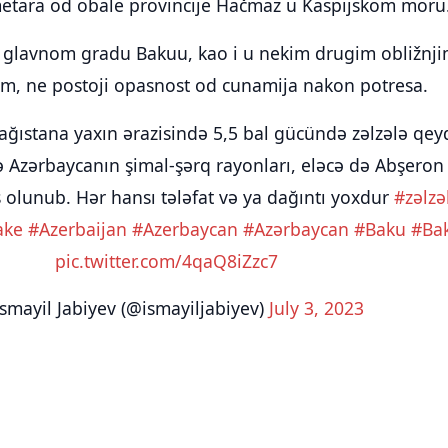
metara od obale provincije Hačmaz u Kaspijskom moru
 u glavnom gradu Bakuu, kao i u nekim drugim obližnj
m, ne postoji opasnost od cunamija nakon potresa.
ağıstana yaxın ərazisində 5,5 bal gücündə zəlzələ qey
lə Azərbaycanın şimal-şərq rayonları, eləcə də Abşeron
 olunub. Hər hansı tələfat və ya dağıntı yoxdur
#zəlzə
ake
#Azerbaijan
#Azerbaycan
#Azərbaycan
#Baku
#Bak
pic.twitter.com/4qaQ8iZzc7
smayil Jabiyev (@ismayiljabiyev)
July 3, 2023