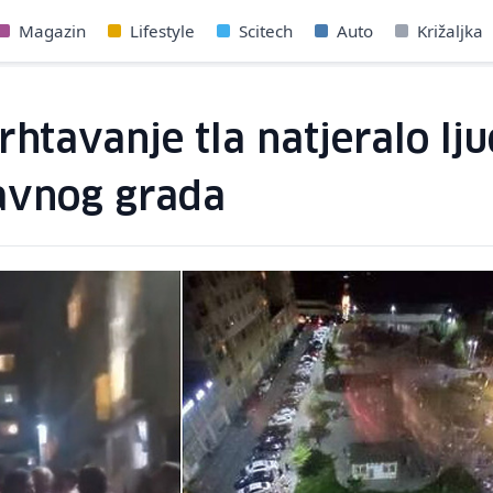
Magazin
Lifestyle
Scitech
Auto
Križaljka
htavanje tla natjeralo lju
avnog grada