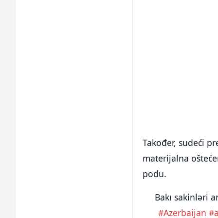
Također, sudeći p
materijalna ošteće
podu.
Bakı sakinləri 
#Azerbaijan
#