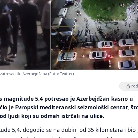
zatresao tlo Azerbejdžana (Foto: Twitter)
Podi
s magnitude 5,4 potresao je Azerbejdžan kasno u
ćio je Evropski mediteranski seizmološki centar, što
d ljudi koji su odmah istrčali na ulice.
ude 5,4, dogodio se na dubini od 35 kilometara i bio 