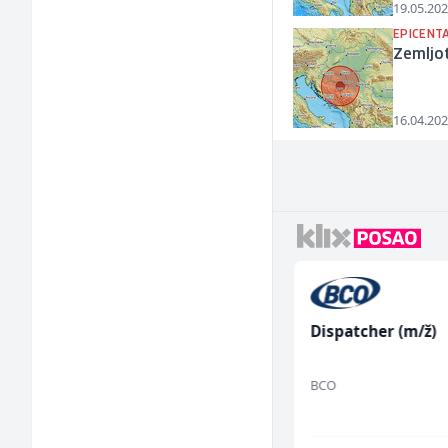
19.05.202
EPICENT
Zemljo
16.04.202
Trgovac - Magacioner
Dispatcher (m/ž)
(m/ž)
Amko komerc
BCO