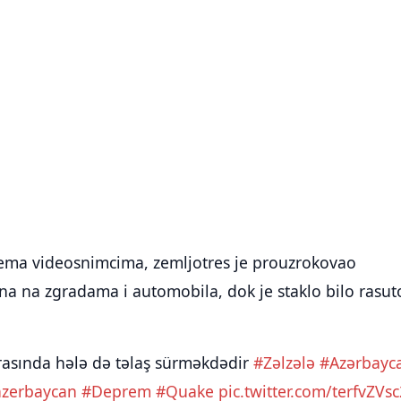
rema videosnimcima, zemljotres je prouzrokovao
na na zgradama i automobila, dok je staklo bilo rasut
arasında hələ də təlaş sürməkdədir
#Zəlzələ
#Azərbayc
azerbaycan
#Deprem
#Quake
pic.twitter.com/terfvZVsc