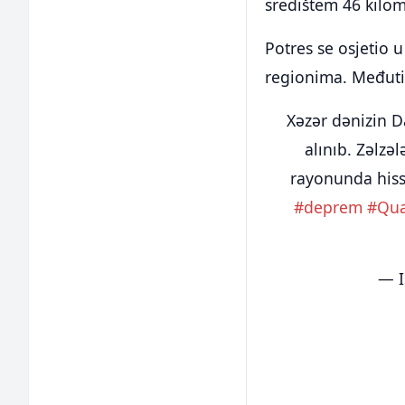
središtem 46 kilo
Potres se osjetio
regionima. Međuti
Xəzər dənizin D
alınıb. Zəlzə
rayonunda hiss
#deprem
#Qu
— I