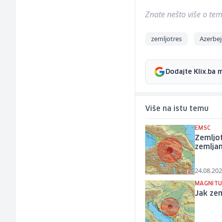
Znate nešto više o temi 
zemljotres
Azerbe
Dodajte Klix.ba 
Više na istu temu
EMSC
Zemljot
zemlja
24.08.202
MAGNITU
Jak zem