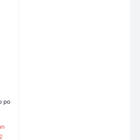
o po
an
2