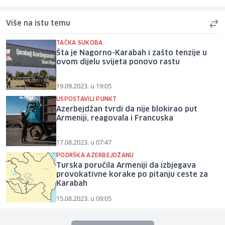
Više na istu temu
TAČKA SUKOBA
Šta je Nagorno-Karabah i zašto tenzije u
ovom dijelu svijeta ponovo rastu
19.09.2023. u 19:05
USPOSTAVILI PUNKT
Azerbejdžan tvrdi da nije blokirao put
Armeniji, reagovala i Francuska
17.08.2023. u 07:47
PODRŠKA AZERBEJDŽANU
Turska poručila Armeniji da izbjegava
provokativne korake po pitanju ceste za
Karabah
15.08.2023. u 09:05