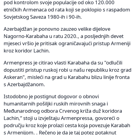
pod kontrolom svoje populacije od oko 120.000
etničkih Armenaca od rata koji se poklopio s raspadom
Sovjetskog Saveza 1980-ih i 90-ih.
Azerbajdžan je ponovno zauzeo velike dijelove
Nagorno-Karabaha u ratu 2020., a posljednjih devet
mjeseci vršio je pritisak ograničavajući pristup Armeniji
kroz koridor Lachin.
Armenpress je citirao vlasti Karabaha da su "odlučili
dopustiti pristup ruskoj robi u našu republiku kroz grad
Askeran", misleći na grad u Karabahu blizu linije fronta
s Azerbajdžanom.
Istodobno je postignut dogovor o obnovi
humanitarnih pošiljki ruskih mirovnih snaga i
Međunarodnog odbora Crvenog križa duž koridora
Lachin,” stoji u izvještaju Armenpressa, govoreći o
području kroz koje prolazi cesta koja povezuje Karabah
s Armenijom. . Rečeno je da je taj potez potaknut