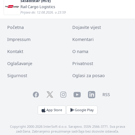
Skladištar (m/ž)
Rail Cargo Logistics
Prijava do: 12.08.2026. u 23:59
Početna
Dojavite vijest
Impressum
Komentari
Kontakt
O nama
Oglašavanje
Privatnost
Sigurnost
Oglasi za posao
Facebook
YouTube
LinkedIn
Twitter
Instagram
RSS
App Store
Google Play
Copyright 2000-2026 InterSoft d.o.o. Sarajevo. ISSN 2566-3771. Sva prava
zadržana. Zabranjeno preuzimanje sadržaja bez dozvole izdavača.