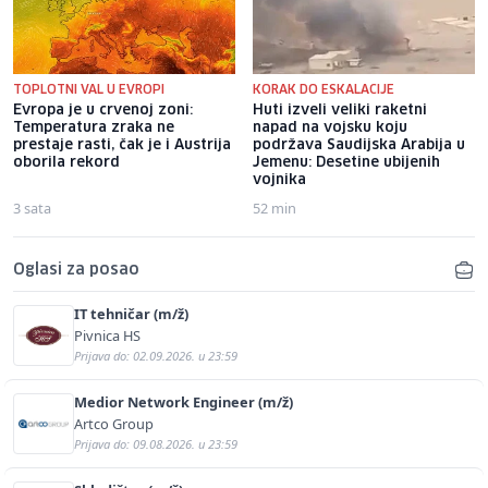
TOPLOTNI VAL U EVROPI
KORAK DO ESKALACIJE
Evropa je u crvenoj zoni:
Huti izveli veliki raketni
Temperatura zraka ne
napad na vojsku koju
prestaje rasti, čak je i Austrija
podržava Saudijska Arabija u
oborila rekord
Jemenu: Desetine ubijenih
vojnika
3 sata
52 min
Oglasi za posao
IT tehničar (m/ž)
Pivnica HS
Prijava do: 02.09.2026. u 23:59
Medior Network Engineer (m/ž)
Artco Group
Prijava do: 09.08.2026. u 23:59