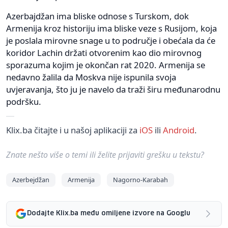
Azerbajdžan ima bliske odnose s Turskom, dok
Armenija kroz historiju ima bliske veze s Rusijom, koja
je poslala mirovne snage u to područje i obećala da će
koridor Lachin držati otvorenim kao dio mirovnog
sporazuma kojim je okončan rat 2020. Armenija se
nedavno žalila da Moskva nije ispunila svoja
uvjeravanja, što ju je navelo da traži širu međunarodnu
podršku.
Klix.ba čitajte i u našoj aplikaciji za
iOS
ili
Android
.
Znate nešto više o temi ili želite prijaviti grešku u tekstu?
Azerbejdžan
Armenija
Nagorno-Karabah
Dodajte Klix.ba među omiljene izvore na Googlu