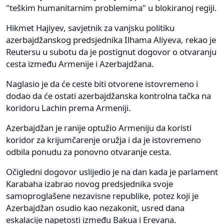
"teškim humanitarnim problemima" u blokiranoj regiji.
Hikmet Hajiyev, savjetnik za vanjsku politiku
azerbajdžanskog predsjednika Ilhama Aliyeva, rekao je
Reutersu u subotu da je postignut dogovor o otvaranju
cesta između Armenije i Azerbajdžana.
Naglasio je da će ceste biti otvorene istovremeno i
dodao da će ostati azerbajdžanska kontrolna tačka na
koridoru Lachin prema Armeniji.
Azerbajdžan je ranije optužio Armeniju da koristi
koridor za krijumčarenje oružja i da je istovremeno
odbila ponudu za ponovno otvaranje cesta.
Očigledni dogovor uslijedio je na dan kada je parlament
Karabaha izabrao novog predsjednika svoje
samoproglašene nezavisne republike, potez koji je
Azerbajdžan osudio kao nezakonit, usred dana
eskalacije napetosti između Bakua i Erevana.