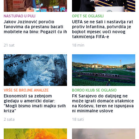
NASTUPAO U PULI
OPET SE OGLASILI
Jakov Jozinović poručio
UEFA se ne šali i nastavlja rat
fanovima da prestanu bacati
protiv Infantina, potvrdila je
mobitele na binu: Pogazit ću ih
bojkot mjesec uoči novog
takmičenja FIFA-e
21 sat
18 min
VRŠE SE BROJNE ANALIZE
BORDO KLUB SE OGLASIO
Ekonomisti sa zebnjom
FK Sarajevo do daljnjeg ne
gledaju u američki dolar:
može igrati domaće utakmice
"Mogli bismo imati majku svih
na Koševu, teren ne ispunjava
kriza"
ni minimalne uslove
2 sata
18 sati