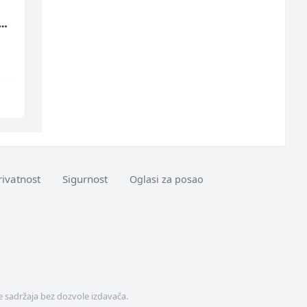
Prodavač u školskoj
Accounting Associate
(m/
kantini (ž)
(m/f)
Slatko i Slano
Jitasa
Više lokacija
Više lokacija
rivatnost
Sigurnost
Oglasi za posao
 sadržaja bez dozvole izdavača.