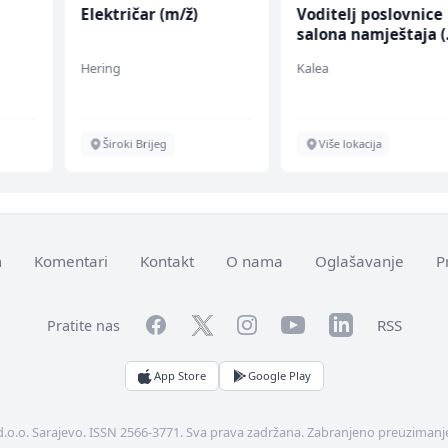
Električar (m/ž)
Voditelj poslovnice
salona namještaja 
ž)
Hering
Kalea
en
Široki Brijeg
Više lokacija
m
Komentari
Kontakt
O nama
Oglašavanje
P
Facebook
YouTube
LinkedIn
Twitter
Instagram
RSS
Pratite nas
App Store
Google Play
d.o.o. Sarajevo. ISSN 2566-3771. Sva prava zadržana. Zabranjeno preuzimanje