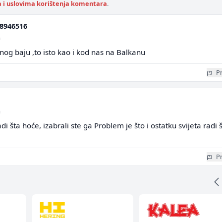
a i uslovima korištenja komentara
.
8946516
a
nog baju ,to isto kao i kod nas na Balkanu
Pr
a
šta hoće, izabrali ste ga Problem je što i ostatku svijeta radi 
Pr