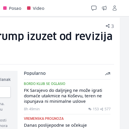
Posao
Video
3
Trump izuzet od revizija
Popularno
članak
BORDO KLUB SE OGLASIO
FK Sarajevo do daljnjeg ne može igrati
domaće utakmice na Koševu, teren ne
ispunjava ni minimalne uslove
ma.
8h 49min
153
577
ju
VREMENSKA PROGNOZA
osti
Danas poslijepodne se očekuje
 mora