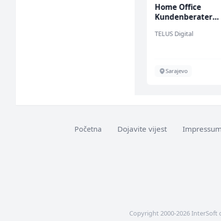
Samostalni
Home Office
računovođa (m/ž)
Kundenberater
(m/w/d) für ein
General Logistic
TELUS Digital
renommiertes
Schuhunternehm
Sarajevo
Sarajevo
Dojavite vijest
Impressu
Početna
Copyright 2000-2026 InterSoft 