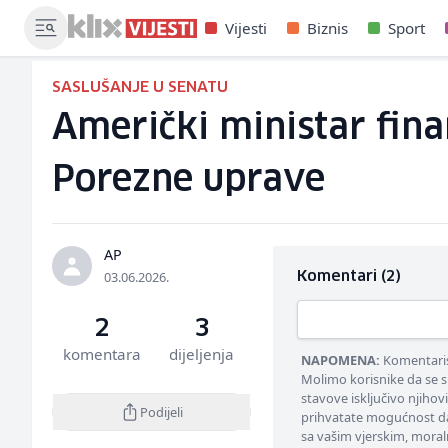
Vijesti
Biznis
Sport
SASLUŠANJE U SENATU
Američki ministar finan
Porezne uprave
AP
03.06.2026.
Komentari (2)
2
3
komentara
dijeljenja
NAPOMENA:
Komentarisa
Molimo korisnike da se s
stavove isključivo njihov
Podijeli
prihvatate mogućnost da
sa vašim vjerskim, moral