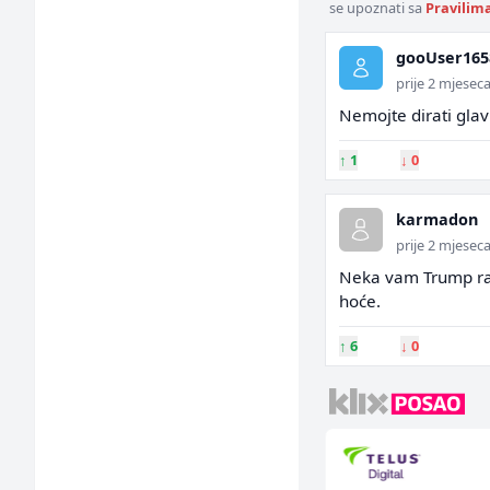
se upoznati sa
Pravilim
gooUser165
prije 2 mjesec
Nemojte dirati glav
↑
1
↓
0
karmadon
prije 2 mjesec
Neka vam Trump radi 
hoće.
↑
6
↓
0