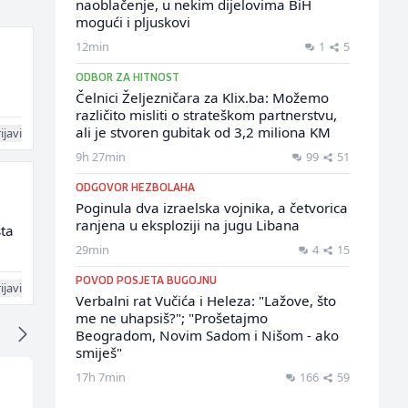
naoblačenje, u nekim dijelovima BiH
mogući i pljuskovi
12min
1
5
ODBOR ZA HITNOST
Čelnici Željezničara za Klix.ba: Možemo
različito misliti o strateškom partnerstvu,
ali je stvoren gubitak od 3,2 miliona KM
ijavi
9h 27min
99
51
ODGOVOR HEZBOLAHA
Poginula dva izraelska vojnika, a četvorica
ranjena u eksploziji na jugu Libana
šta
29min
4
15
POVOD POSJETA BUGOJNU
ijavi
Verbalni rat Vučića i Heleza: "Lažove, što
me ne uhapsiš?"; "Prošetajmo
Beogradom, Novim Sadom i Nišom - ako
smiješ"
17h 7min
166
59