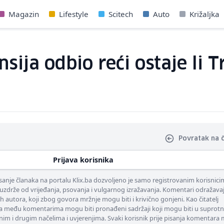
Magazin
Lifestyle
Scitech
Auto
Križaljka
sija odbio reći ostaje li 
Povratak na 
Prijava korisnika
nje članaka na portalu Klix.ba dozvoljeno je samo registrovanim korisnici
uzdrže od vrijeđanja, psovanja i vulgarnog izražavanja. Komentari odražava
ih autora, koji zbog govora mržnje mogu biti i krivično gonjeni. Kao čitatelj
 među komentarima mogu biti pronađeni sadržaji koji mogu biti u suprotn
nim i drugim načelima i uvjerenjima. Svaki korisnik prije pisanja komentara